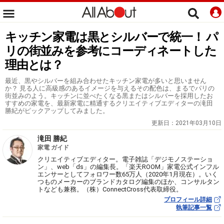
キッチン家電は黒とシルバーで統一！ パ
リの街並みを参考にコーディネートした
理由とは？
最近、黒やシルバーを組み合わせたキッチン家電が多いと思いません
か？ 見る人に高級感のあるイメージを与えるその配色は、まるでパリの
街並みのよう。キッチンに並べたくなる黒またはシルバーを採用したお
すすめの家電を、最新家電に精通するクリエイティブエディターの滝田
勝紀がピックアップしてみました。
更新日：
2021年03月10日
滝田 勝紀
家電 ガイド
クリエイティブエディター。電子雑誌「デジモノステーショ
ン」、web「ds」の編集長。「楽天ROOM」家電公式インフル
エンサーとしてフォロワー数65万人（2020年1月現在）。いく
つものメーカーのブランドカタログ編集のほか、コンサルタン
トなども兼務。（株）ConnectCross代表取締役。
プロフィール詳細
執筆記事一覧