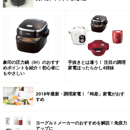
黒は光を反射することなく、すべての色を吸収遮断しま
す。さらに周囲に存在する色を引き締めて、強く目立た
せます。組み合わせた場合、シルバーというカラーが有
するイメージ、つまり精緻性の高さなどを強める効果が
あります。
象印の圧力鍋（IH）のおすす
手抜きとは違う！ 注目の調理
プロユースの調理器具や飲食店のキッチンなどはステン
めポイントを紹介！初心者に
家電ほったらかし4姉妹
レスがむき出しだったり、シルバー基調であることがほ
もやさしい
とんどですが、その辺りのイメージを自然と想起させる
のです。
2018年最新・調理家電！「時産」家電がおす
すめ
とはいえ、黒もシルバーも共通している特徴が、素材感
や表面処理加工が非常に強く表れるカラーであり、例え
ばステンレスなどの金属とプラスチックでは、同じカラ
ヨーグルトメーカーのおすすめを解説！免疫力
ーの組み合わせだったとしても、かなり印象が変わって
アップに