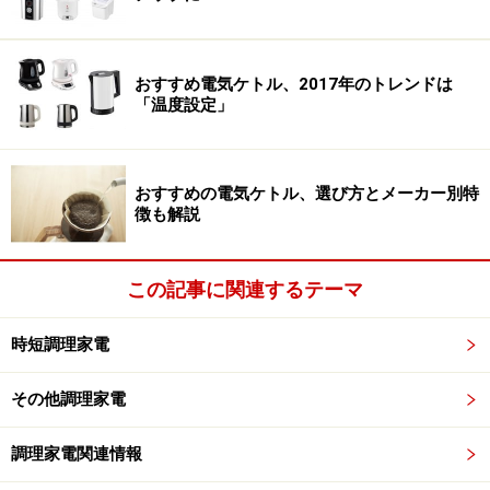
きます。素材の組み合わせなどのバランスによっては、
チープな印象になっているものも存在してしまっている
おすすめ電気ケトル、2017年のトレンドは
ので、家電を選ぶ際にはその点も留意したいところで
「温度設定」
す。
おすすめの電気ケトル、選び方とメーカー別特
欧州の街並みをイメージさせる配置
徴も解説
筆者の使用するオフィスは、インテリアスタイリスト窪
川勝哉氏がリノベーションした空間であり、ウッドのカ
この記事に関連するテーマ
ウンターやレトロなキッチンデザインに調和させるよう
に、現在キッチンは黒やシルバーの調理家電のみでコー
時短調理家電
ディネートするというルールを課しています。
その他調理家電
この家電コーディネートは窪川氏のアドバイスに基づい
調理家電関連情報
て、筆者がセレクトしたもの。なぜこのようなルールを