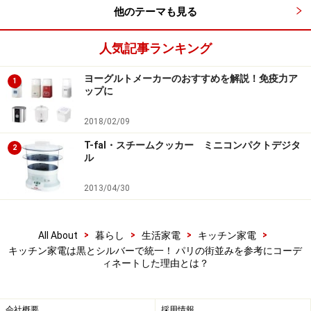
課しているのか？ それはキッチンをひたすらセンスよく
他のテーマも見る
保ちたいため。窪川氏は言います。
人気記事ランキング
「調理家電は、欧州の街並みをイメージするように並べ
ヨーグルトメーカーのおすすめを解説！免疫力ア
たりセレクトすることをおすすめします。理由はキッチ
1
ップに
ンという場所は、家の中でも最も数多くの家電が並ぶ場
所だから。カウンターなどに林立する家電を建造物に例
2018/02/09
えると、同じような高さ、同じような色で統一した方
T-fal・スチームクッカー ミニコンパクトデジタ
2
ル
が、当然美しい景観と調和をキッチンに生み出します。
全く異なるカラーの家電などが混じると一気に景観は崩
2013/04/30
れ、ノイズになりかねません。デザイン主張の強すぎる
家電なども同じです」
>
>
>
>
All About
暮らし
生活家電
キッチン家電
キッチン家電は黒とシルバーで統一！ パリの街並みを参考にコーデ
東京の街並みは建物に統一感がなく、多くの街はそれぞ
ィネートした理由とは？
れの建物が好き勝手にデザインされ、結果、カオスな街
並みとなっています。対して、パリの街並みはどうでし
会社概要
採用情報