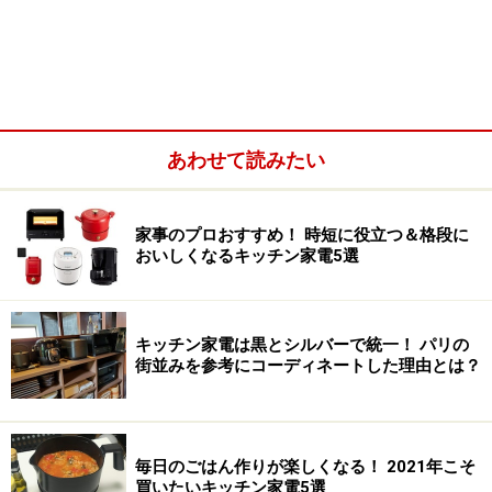
あわせて読みたい
家事のプロおすすめ！ 時短に役立つ＆格段に
おいしくなるキッチン家電5選
筆者オフィスに並ぶ家電。セレクト基準は本文後半にて紹介
キッチン家電は黒とシルバーで統一！ パリの
黒やシルバーの配色は家電デザインにおいては、元々は
街並みを参考にコーディネートした理由とは？
オーディオビジュアル家電がルーツだと思いますが、見
る人に高級感のあるイメージを与え、これはダイソンや
バルミューダなどが牽引する生活家電の嗜好品化がもた
毎日のごはん作りが楽しくなる！ 2021年こそ
らした潮流によるものではないかと考えます。
買いたいキッチン家電5選