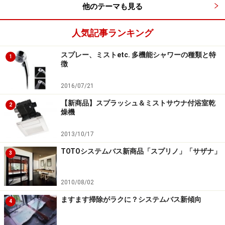
他のテーマも見る
人気記事ランキング
スプレー、ミストetc. 多機能シャワーの種類と特
1
徴
2016/07/21
【新商品】スプラッシュ＆ミストサウナ付浴室乾
2
燥機
2013/10/17
TOTOシステムバス新商品「スプリノ」「サザナ」
3
2010/08/02
ますます掃除がラクに？システムバス新傾向
4