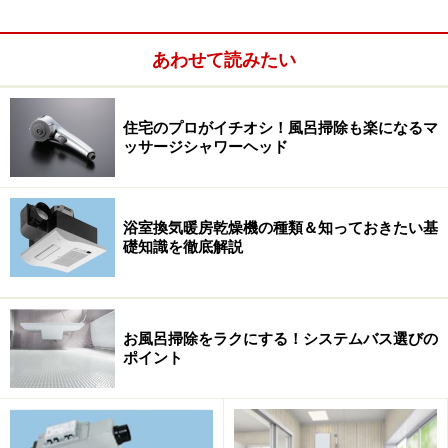
級感のある壁パネルです。ラインナップは、グレースチ
ャコール、グレースガーネット、グレースアクア、グレ
あわせて読みたい
ースベージュの４色。
住宅のプロがイチオシ！風呂掃除も楽になるマ
ッサージシャワーヘッド
最近のシステムバスは、使い勝手はもちろん掃除のしや
すさなど多くの工夫施されていますが、空間のデザイン
性も心地よさを左右する大切な要素。比較的選択肢の少
浴室換気暖房乾燥機の種類＆知っておきたい基
なかった床材の新しい提案は、コーディネートの幅も広
礎知識を徹底解説
がり、好みの空間づくりを楽しむこともできるのではな
いでしょうか。
お風呂掃除をラクにする！システムバス選びの
ポイント
■詳細情報
TOTO