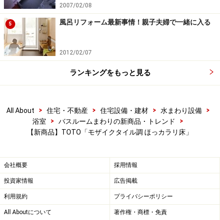
2007/02/08
風呂リフォーム最新事情！親子夫婦で一緒に入る
5
2012/02/07
ランキングをもっと見る
>
>
>
>
All About
住宅・不動産
住宅設備・建材
水まわり設備
>
>
浴室
バスルームまわりの新商品・トレンド
【新商品】TOTO「モザイクタイル調 ほっカラリ床」
会社概要
採用情報
投資家情報
広告掲載
利用規約
プライバシーポリシー
All Aboutについて
著作権・商標・免責