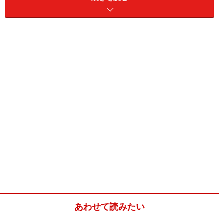
正直、どの料理を食べても間違いはないのですが、ズバ
抜けて素晴らしい一品があるのでここでご紹介します。
それは、アオリイカ（冬場はスミイカ）のイカスミを使
った“イカスミのスパゲッティー”。トップにサッと炙っ
たイカを添えただけの、実にシンプルな一品なのです
が、この味の深みは尋常ではありません。しっかり濃厚
に仕上げられているだけではなく、口にすると甲殻類の
芳しい旨みも感じられ、それによって奥行きのあるコク
が生み出されているのです。
決め手となるのはトマトの酸味。目には見えないもの
の、さりげなく主張するこの爽やかな酸味、香りが、後
口にキレのある余韻をもたらせてくれます。いい意味で
の重さを感じさせるための、脇役の存在が◎。
あわせて読みたい
■リストランテ ラ・バリック トウキョウ