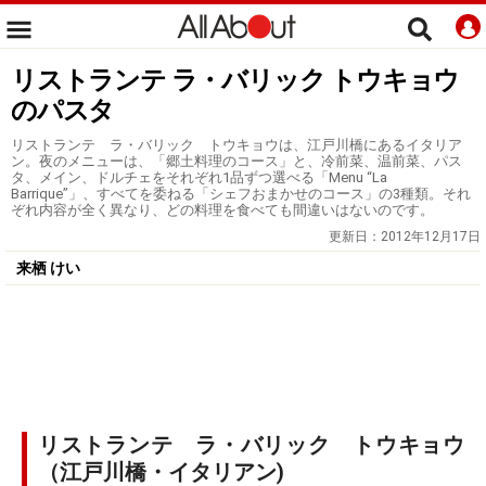
リストランテ ラ・バリック トウキョウ
のパスタ
リストランテ ラ・バリック トウキョウは、江戸川橋にあるイタリア
ン。夜のメニューは、「郷土料理のコース」と、冷前菜、温前菜、パス
タ、メイン、ドルチェをそれぞれ1品ずつ選べる「Menu “La
Barrique”」、すべてを委ねる「シェフおまかせのコース」の3種類。それ
ぞれ内容が全く異なり、どの料理を食べても間違いはないのです。
更新日：
2012年12月17日
来栖 けい
リストランテ ラ・バリック トウキョウ
（江戸川橋・イタリアン)