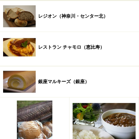
住所：東京都文京区水道2-12-2
TEL：03-3943-4928
レジオン（神奈川・センター北）
営業時間：11:30～12:45（ラストイン）、18:00～
21:45（ラストイン）
定休日：水曜日および毎月第2火曜日
レストラン チャモロ（恵比寿）
アクセス：東京メトロ有楽町線「江戸川橋」駅より徒歩
約3分
地図：
Yahoo!地図情報
※記事内容は執筆時点のものです。最新の内容をご確認くださ
銀座マルキーズ（銀座）
い。
※メニューや料金などのデータは、取材時または記事公開時点で
の内容です。