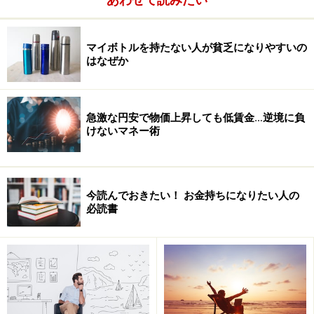
固定費は,売上が下がったとき、ボディブローのようにダ
メージ
となる。
マイボトルを持たない人が貧乏になりやすいの
はなぜか
だから、できるだけかけない。
各種サービスも、なるべく無料のものを利用する。
急激な円安で物価上昇しても低賃金…逆境に負
けないマネー術
高利益率
企業の場合はマーケットシェアをとる、製造コストを下
げる、
今読んでおきたい！ お金持ちになりたい人の
必読書
などの戦略の元に、薄利多売でビジネスを仕掛けること
はある。
しかし個人でそれをやると疲弊する。
だからなるべく利益率の高いビジネスを仕掛ける、商材
を扱う。