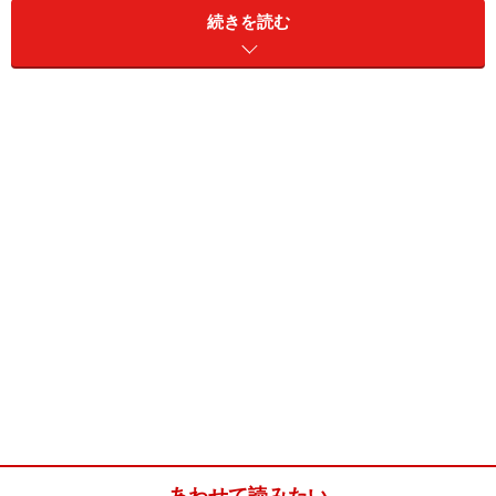
続きを読む
システムに高いお金を支払っても、ペイするとは限らな
い。
しかし、参入コストゼロなら、いくらでも失敗できる
し、
やり直しも容易。
ノー固定費
家賃や人件費、月会費、年会費など、売上に関わらず発
生する
あわせて読みたい