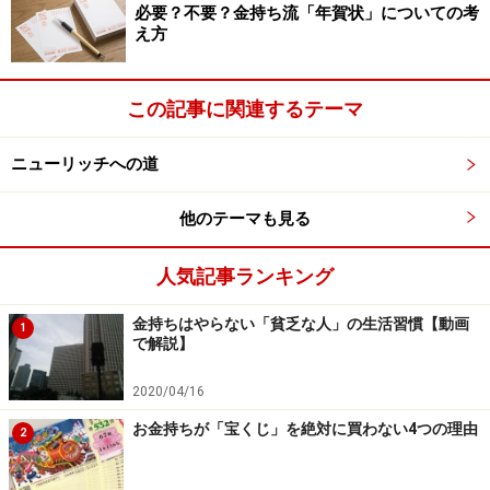
必要？不要？金持ち流「年賀状」についての考
アウトプットを出せるようなビジネスに取り組む。
え方
これらを満たすのが、電子出版や作曲などのライセンス
この記事に関連するテーマ
モデル。
インターネットのアフィリエイトモデル。
ニューリッチへの道
FXなどのハイレバレッジ金融商品です。
世界のどこにいても、ネットにつながったパソコン1台
他のテーマも見る
あればできる。
身軽で捨ててもいい。
人気記事ランキング
そんなビジネスチャンスが広がっています。
金持ちはやらない「貧乏な人」の生活習慣【動画
1
で解説】
2020/04/16
お金持ちが「宝くじ」を絶対に買わない4つの理由
2