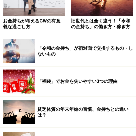
お金持ちが考えるGWの有意
旧世代とは全く違う！「令和
義な過ごし方
の金持ち」の働き方・稼ぎ方
「令和の金持ち」が初対面で交換するもの・し
ないもの
「福袋」でお金を失いやすい3つの理由
高レバレッジ
個人の力は小さい。
貧乏体質の年末年始の習慣、金持ちとの違い
は？
自分の労働力に完全に依存すると、非常に不安定。
だからこそレバレッジを利用し、少ないインプットで大
きな