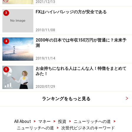
2021/12/13
FXはハイレバレッジの方が安全である
3
2010/11/08
2030年の日本では年収150万円が普通に？未来予
4
測
対極が飲食店です。
2019/11/14
食材という在庫が必要で、その在庫も時間が経つと腐
お金持ちになれる人はこんな人！特徴をまとめて
5
る。
みた！
厨房や内装造作など設備投資がかかる。
2020/07/29
料理そのものの利益率は高いが、人件費や店舗の家賃な
どを考慮すると、あまり高くはない。
ランキングをもっと見る
人件費や家賃は巨大な固定費であり、売上が厳しいとき
はモロに収益を圧迫する。
>
>
>
>
All About
マネー
投資
ニューリッチへの道
多店舗展開しなければレバレッジがきかない。
>
ニューリッチへの道
次世代ビジネスのキーワード
人のマネジメントが大変。