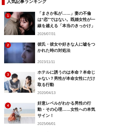
人気記事ランキング
「まさか私が……」妻の不倫
1
は“恋”ではない。既婚女性が一
線を越える「本当のきっかけ」
2026/07/31
彼氏・彼女や好きな人に嘘をつ
2
かれた時の対処法
2023/11/11
ホテルに誘うのは本命？本命じ
3
ゃない？男性が本命女性にだけ
取る行動
2020/04/13
好意レベルがわかる男性の行
4
動・その心理……女性への本気
サイン！
2025/06/01