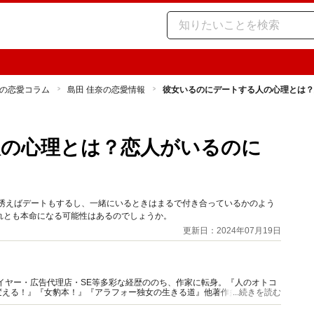
の恋愛コラム
島田 佳奈の恋愛情報
彼女いるのにデートする人の心理とは？
人の心理とは？恋人がいるのに
 誘えばデートもするし、一緒にいるときはまるで付き合っているかのよう
れとも本命になる可能性はあるのでしょうか。
更新日：2024年07月19日
イヤー・広告代理店・SE等多彩な経歴ののち、作家に転身。『人のオトコ
える！』『女豹本！』『アラフォー独女の生きる道』他著作多数。Web、
...続きを読む