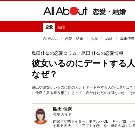
恋愛・結婚
恋愛
結婚
All About
恋愛・結婚
恋愛
恋愛
島田佳奈
島田佳奈の恋愛コラム
／島田 佳奈の恋愛情報
彼女いるのにデートする
なぜ？
彼氏や彼女がいるのに他の人ともデートをする人の心理とは？
に仲良く振る舞う相手にとって、自分はただの友達なのか、そ
島田 佳奈
恋愛 ガイド
作家／女豹ライター。モデル・OL・キャバ嬢・バ
を奪る方法』『「アブナイ恋」を「運命の恋」に変
雑誌、TV等メディアを問わず活動中。