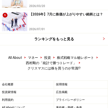
ンクインしているのが分かります。
2026/03/20
【2026年】7月に株価が上がりやすい銘柄とは？
5
＜8032＞ 日本紙パルプ商事
＜8076＞ カノークス
2026/07/01
＜7464＞ セフテック
ランキングをもっと見る
クリスマス前後にこういった銘柄を買い、４日後に売却
する投資戦略が統計的に有利だと考えられます。今年の
クリスマスには是非、こういった銘柄に注目してはいか
>
>
>
>
All About
マネー
投資
株式戦略マル秘レポート
>
西村剛の「統計で勝つトレード」
がでしょうか。
クリスマスには株を買うのが常識!?
【期間限定】株式投資ソフトのフリー版を無料プレゼン
トします。こちらのソフトで今回のような検証が実践で
会社概要
採用情報
きますのでぜひお試しください。
投資家情報
広告掲載
利用規約
プライバシーポリシー
（このテーマでの検証については、
【システムトレード
All Aboutについて
著作権・商標・免責