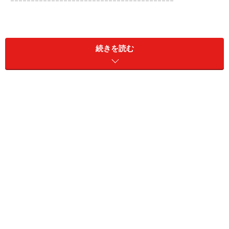
========================================
クリスマス前後に株を買い4日経過後に売却すること
で、クリスマス前後に株を買うことが有効かどうか統計
続きを読む
的に調べてみました。検証の結果は以下の通りです。
クリスマス前後に株を買うことが有効かの
検証結果！