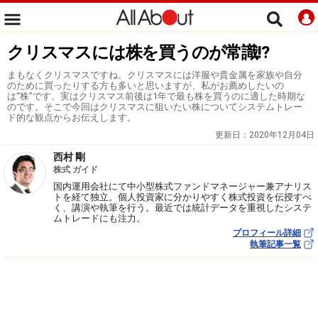
クリスマスには株を買うのが常識!?
まもなくクリスマスですね。クリスマスには洋服や貴金属を家族や自分
のために買ったりする方も多いと思いますが、私がお薦めしたいの
は“株”です。実はクリスマス前後は1年で最も株を買うのに適した時期な
のです。そこで今回はクリスマスに狙いたい株についてシステムトレー
ド的な観点からお伝えします。
更新日：
2020年12月04日
西村 剛
株式 ガイド
国内運用会社にて中小型株式ファンドマネージャー兼アナリス
トを経て独立。個人投資家に分かりやすく株式投資を伝授すべ
く、講演や執筆を行う。最近では統計データを重視したシステ
ムトレードにも注力。
プロフィール詳細
執筆記事一覧