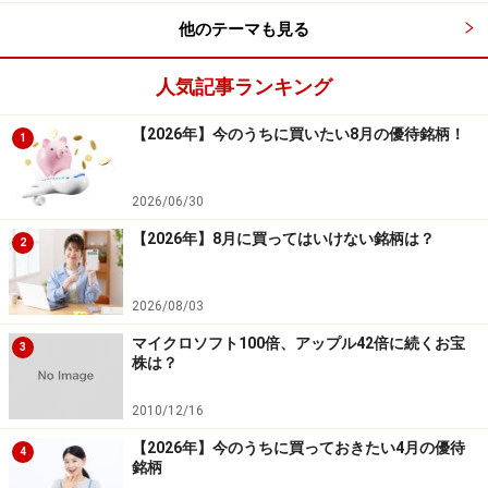
しかし、2018年のクリスマスのような暴落は直近20年間
他のテーマも見る
で一度のみなので、稀なケースと言えます。そのため、
人気記事ランキング
クリスマス前に株を買い、その後4日程度で売る戦略
は、例年の傾向では有効な戦略と言えるでしょう。
【2026年】今のうちに買いたい8月の優待銘柄！
1
次にどのような銘柄が好調なのかについて見てみましょ
2026/06/30
う。
【2026年】8月に買ってはいけない銘柄は？
2
クリスマスに相性の良い銘柄一覧
2026/08/03
マイクロソフト100倍、アップル42倍に続くお宝
3
株は？
システムトレードの達人
2010/12/16
図は先ほどの検証で成績の良かった銘柄の一覧です。一
【2026年】今のうちに買っておきたい4月の優待
4
銘柄
覧より銘柄を確認すると、以下のような卸売業が多くラ