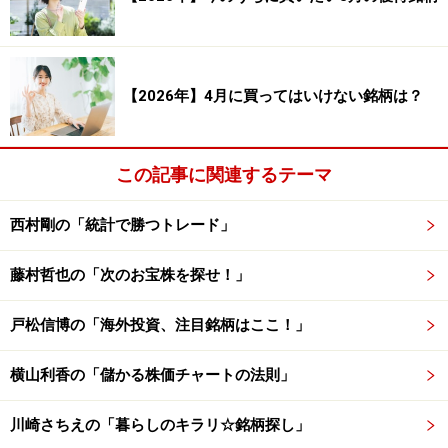
（率）： 34,151.07 ％
合計利益（円）： 283,602,867 円 合計利益
（率）： 141,810.14 ％
【2026年】4月に買ってはいけない銘柄は？
合計損失（円）： -215,302,439 円 合計損失
（率）： -107,659.07 ％
この記事に関連するテーマ
西村剛の「統計で勝つトレード」
ＰＦ： 1.317
平均保持日数： 5.61 日
藤村哲也の「次のお宝株を探せ！」
勝率が 52.87 %、平均損益が 0.47 ％ という結果となり、
戸松信博の「海外投資、注目銘柄はここ！」
クリスマス前に株を買うとその後4日程度で上がりやす
いという結果が出ました。ところが、損益の推移を見る
横山利香の「儲かる株価チャートの法則」
と、2018年に「クリスマスショック」が起き、大きな暴
落局面があったため下がっています。
川崎さちえの「暮らしのキラリ☆銘柄探し」