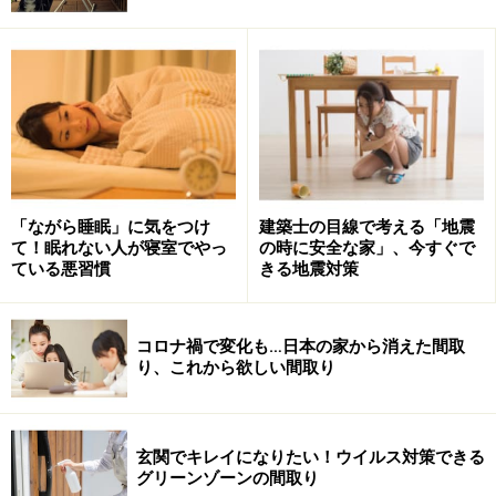
アイランドキッチンのデメリットとなりがちな油はねは、手
「ながら睡眠」に気をつけ
建築士の目線で考える「地震
元を隠す程度の壁を作るだけでもかなり解消される。オプシ
て！眠れない人が寝室でやっ
の時に安全な家」、今すぐで
ョンの油はね対策用パネルもある（
クリナップ
）
ている悪習慣
きる地震対策
上の写真はアイランドキッチンの周囲にちょうど手元を
コロナ禍で変化も…日本の家から消えた間取
隠す高さの壁を作った様子です。フルオープンと比較す
り、これから欲しい間取り
ると若干の閉塞感はありますが、アイランドキッチンの
一番のメリットは周囲をぐるぐると行き止まりなく回れ
るところにありますので、使い勝手は変わらないまま、
玄関でキレイになりたい！ウイルス対策できる
グリーンゾーンの間取り
油はねを防ぐことができるようになります。