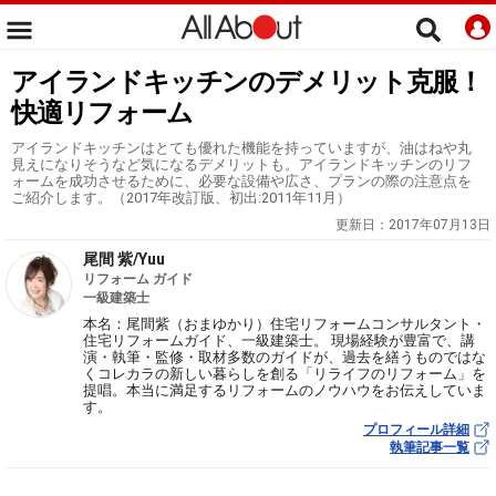
アイランドキッチンのデメリット克服！
快適リフォーム
アイランドキッチンはとても優れた機能を持っていますが、油はねや丸
見えになりそうなど気になるデメリットも。アイランドキッチンのリフ
ォームを成功させるために、必要な設備や広さ、プランの際の注意点を
ご紹介します。（2017年改訂版、初出:2011年11月）
更新日：
2017年07月13日
尾間 紫/Yuu
リフォーム ガイド
一級建築士
本名：尾間紫（おまゆかり）住宅リフォームコンサルタント・
住宅リフォームガイド、一級建築士。 現場経験が豊富で、講
演・執筆・監修・取材多数のガイドが、過去を繕うものではな
くコレカラの新しい暮らしを創る「リライフのリフォーム」を
提唱。本当に満足するリフォームのノウハウをお伝えしていま
す。
プロフィール詳細
執筆記事一覧