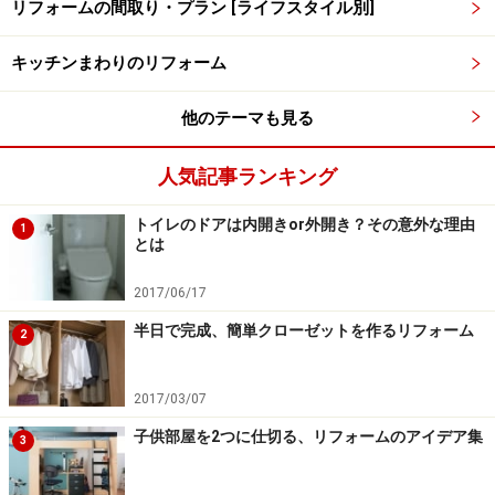
リフォームの間取り・プラン [ライフスタイル別]
キッチンまわりのリフォーム
オプションの油はねパネルを取り付け、背面の壁には大型の
壁面収納を設置、いつでもキレイが維持できるアイランドキ
ッチン（
LIXIL
）
他のテーマも見る
人気記事ランキング
アイランドキッチンの3つめのデメリット、調理の臭い
が気になるということに関しては、掃除がしやすく集煙
トイレのドアは内開きor外開き？その意外な理由
1
とは
能力の高い換気扇を選ぶ、壁に消臭機能があるエコカラ
ットなどの壁材を使う、臭いを軽減してくれるガスコン
2017/06/17
ロを選ぶなどして対策しておくといいでしょう。
半日で完成、簡単クローゼットを作るリフォーム
2
特に注目したいのが、魚焼きグリルです。魚を焼くとど
2017/03/07
うしても家の中に魚の臭いが広がりますが、最近のガス
コンロの魚焼きグリルは、焼いた際の臭いや煙を大幅に
子供部屋を2つに仕切る、リフォームのアイデア集
3
カットしてくれる機種があります。臭いや煙の拡散につ