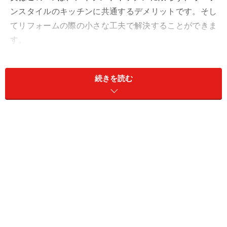
ンスタイルのキッチンに共通するデメリットです。そし
てリフォームの際の小さな工夫で解決することができま
す。
続きを読む
アイランドキッチンのデメリット、油はね
と収納、臭い対策を
アイランドキッチンのデメリットの1つめ油はねは、リ
フォームの際にコンロの周囲を壁やパネルで覆うことで
対策できます。壁は天井までぐるりと立てる方法、手元
を隠す程度の高さにして上部はオープンにする方法、コ
ンロの前だけ立てる方法、システムキッチンのオプショ
ンのパネルを取り付ける方法などがありますので、我が
家のデザインや使い方に合わせて選びましょう。