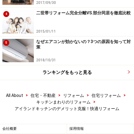
いては、設備機器選びでかなり対策できるようになって
2017/09/30
いますので、しっかり選びましょう。
二世帯リフォーム完全分離VS.部分同居を徹底比較
4
では次にアイランドキッチンの優れた機能面、またどの
2015/01/11
程度の広さがあれば快適になるかなど、リフォームのプ
なぜエアコンが効かないの？3つの原因を知って対
ランを考える際の注意点をご紹介します。
5
策
2018/10/31
アイランドキッチンは回遊プラン、家事ラ
ランキングをもっと見る
ク＆バリアフリーになる
アイランドキッチンの最大の特徴は、壁のどこにもくっ
>
>
>
>
All About
住宅・不動産
リフォーム
住宅リフォーム
ついていないので、周囲をぐるぐると回れるところにあ
>
キッチンまわりのリフォーム
ります。このような間取りを「回遊プラン」と呼び、住
アイランドキッチンのデメリット克服！快適リフォーム
宅において、理想の間取りとされています。
会社概要
採用情報
回遊プランのメリットは、行き止まりなくどっち回りに