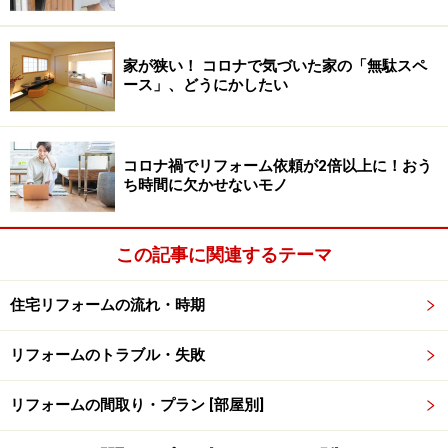
また2つめの散らかっていると丸見えになってしまうと
家が狭い！ コロナで気づいた家の「無駄スペ
いうデメリットも、このような壁があればさりげなく隠
ース」、どうにかしたい
すことができます。
このようなオープンスタイルのキッチンを美しく保つポ
コロナ禍でリフォーム依頼が2倍以上に！おう
イントは、収納の充実にあります。いつでもサッと出し
ち時間に欠かせないモノ
入れできる収納があれば、散らかることもありません。
例えば背面の壁に大型の壁面収納を取り付けるリフォー
この記事に関連するテーマ
ムをすれば、収納力は大幅にアップ。片付けがしやすく
なり、いつもキレイが維持できるようになります。
住宅リフォームの流れ・時期
その際は、食器類だけでなく家電や保存食品の収納スペ
リフォームのトラブル・失敗
ースも確保し、また扉は開けっ放しにしても通路のジャ
リフォームの間取り・プラン [部屋別]
マにならないよう、引き戸にしておくといいでしょう。