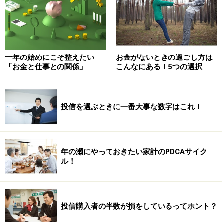
とは、それなりにハードルの高い生き方ではあるからで
す。
結局は、良い気分とは人それぞれ、百人百様です。そし
一年の始めにこそ整えたい
お金がないときの過ごし方は
て、良い気分という人生の成果は結果として手中に落ち
「お金と仕事との関係」
こんなにある！5つの選択
てくるものではありません。こういう状態が「気持ちい
いなあ」と想定する前提というか仮説があるから、人は
それを求め、得たときに脳が快感を認知するのです。
投信を選ぶときに一番大事な数字はこれ！
「来た！わたしってシアワセ～」と。
年の瀬にやっておきたい家計のPDCAサイク
投資する前に必要な人生ストーリー
ル！
幸せは、自分が描くストーリーによって潜在的に定義さ
れています。そのストーリーによって、その人がお金を
どの程度必要とするかも決まってくるわけです。それが
投信購入者の半数が損をしているってホント？
投資の目標といってもいいでしょう。あなたが自分でス