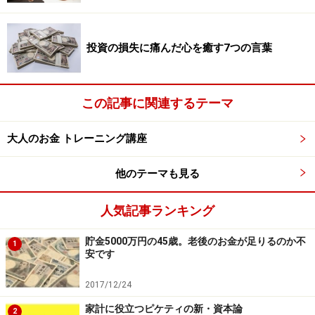
トーリーを作らなければ、世間のストーリーに流されて
いきます。それは不安です。
投資の損失に痛んだ心を癒す7つの言葉
お金が足りない、お金がないと幸せになれない、お金が
欲しい！と短絡的に思い込む前に、自分の望ましい人生
この記事に関連するテーマ
ストーリーやライフプランを描くことから始めてくださ
い。そうしないとゴールのないマラソンのようになって
大人のお金 トレーニング講座
しまいます。これだけあれば十分というゴール設定なし
にお金を増やそうとするのは、毎日をひどくつらいもの
他のテーマも見る
にしてしまうからです。
人気記事ランキング
ストーリーを作るのは1人で考え込んでいてもむずかし
貯金5000万円の45歳。老後のお金が足りるのか不
1
いかもしれません。できれば、適切なコーチやメンター
安です
と共に考えること。身近にいる経験豊富な人生の達人に
2017/12/24
相談にのってもらうのもいいですね。人生のストーリー
家計に役立つピケティの新・資本論
を描く、それがお金トレーニングのウォーミングアップ
2