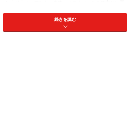
いうサラリーマンもいます。ところが、お金で幸せは買
えないという人もいます。
続きを読む
どれが正しいのかはご当人の「幸せ」の定義によってき
ます。幸せとは、自由で楽チンで良い気分でいられるこ
とと私は思いますが、幸せとは上質の感情を持つことだ
という至言もあります。ならば、どんな気分が幸せと思
えるかで、幸せになる必要条件が決まってきます。