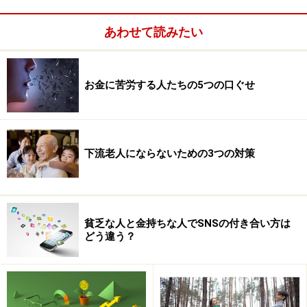
あわせて読みたい
高価な幸せ？安価な幸せ？
お金に苦労する人たちの5つの口ぐせ
たとえば、誰よりも高い外車に乗って、誰よりも眺めの
良い邸宅に住み、誰よりも美味しい食事を楽しむことが
最高の気分だとすれば、それはずいぶん高価な幸せとな
下流老人にならないための3つの対策
り、人との競争で得られる気分なのでなかなか長続きし
ません。
その一方で、自然に恵まれた環境と好きな人と穏やかな
貧乏な人と金持ちな人でSNSの付き合い方は
毎日を送ることが最高の気分だとすれば、それにはお金
どう違う？
はかかりません。高価でないからチープかといえば、そ
うでもありません。生涯愛せる人を見つけること、その
人と添い遂げること、物欲に満ちた都会に背を向けるこ