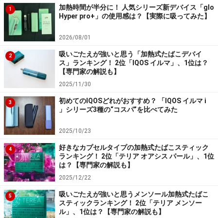
加熱時間が半分に！ 人気シリーズ新デバイス「glo
1
Hyper pro+」の使用感は？【実際に吸ってみた】
2026/08/01
吸いごたえが強いと思う「加熱式たばこデバイ
2
ス」ランキング！ 2位「IQOS イルマ」、1位は？
【専門家の解説も】
2025/11/30
初めてのIQOSどれがおすすめ？ 「IQOS イルマ i
3
」シリーズ3種の“コスパ”を比べてみた
2025/10/23
好きなカプセルタイプの加熱式たばこスティック
4
ランキング！ 2位「テリア オアシス パール」、1位
は？【専門家の解説も】
2025/12/22
吸いごたえが強いと思うメンソール加熱式たばこ
5
スティックランキング！ 2位「テリア メンソー
ル」、1位は？【専門家の解説も】