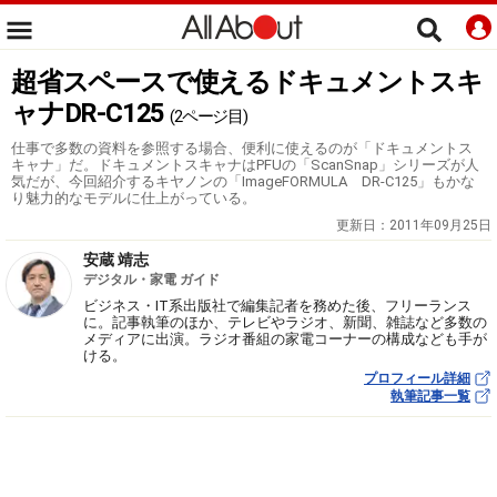
超省スペースで使えるドキュメントスキ
ャナDR-C125
(2ページ目)
仕事で多数の資料を参照する場合、便利に使えるのが「ドキュメントス
キャナ」だ。ドキュメントスキャナはPFUの「ScanSnap」シリーズが人
気だが、今回紹介するキヤノンの「ImageFORMULA DR-C125」もかな
り魅力的なモデルに仕上がっている。
更新日：
2011年09月25日
安蔵 靖志
デジタル・家電 ガイド
ビジネス・IT系出版社で編集記者を務めた後、フリーランス
に。記事執筆のほか、テレビやラジオ、新聞、雑誌など多数の
メディアに出演。ラジオ番組の家電コーナーの構成なども手が
ける。
プロフィール詳細
執筆記事一覧