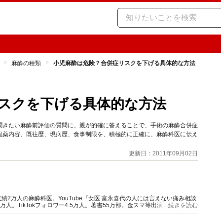
麻酔の種類
小児麻酔は危険？合併症リスクを下げる具体的な方法
スクを下げる具体的な方法
聞きたい麻酔前評価の質問に、親が的確に答えることで、手術の麻酔合併症
服薬内容、既往歴、現病歴、食事制限を、積極的に正確に、麻酔科医に伝え
更新日：2011年09月02日
2万人の麻酔科医。YouTube『女医 富永喜代の人には言えない痛み相談
万人。TikTokフォロワー4.5万人。著書55万部。金スマ等出演多数。中高
...続きを読む
ループ『富永喜代の秘密の部屋』主宰。