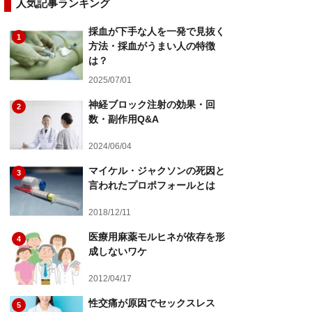
人気記事ランキング
採血が下手な人を一発で見抜く
1
方法・採血がうまい人の特徴
は？
2025/07/01
神経ブロック注射の効果・回
2
数・副作用Q&A
2024/06/04
マイケル・ジャクソンの死因と
3
言われたプロポフォールとは
2018/12/11
医療用麻薬モルヒネが依存を形
4
成しないワケ
2012/04/17
性交痛が原因でセックスレス
5