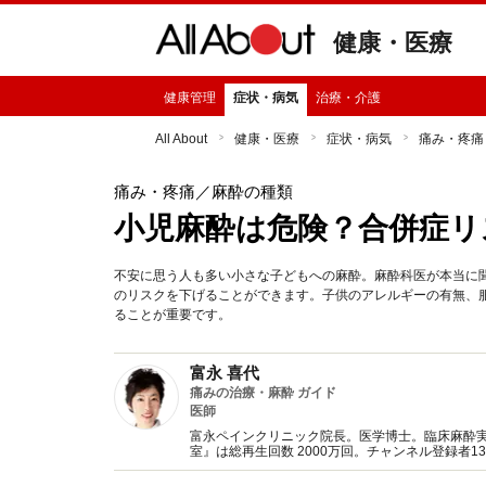
健康・医療
健康管理
症状・病気
治療・介護
All About
健康・医療
症状・病気
痛み・疼痛
痛み・疼痛
／麻酔の種類
小児麻酔は危険？合併症リ
不安に思う人も多い小さな子どもへの麻酔。麻酔科医が本当に
のリスクを下げることができます。子供のアレルギーの有無、
ることが重要です。
富永 喜代
痛みの治療・麻酔 ガイド
医師
富永ペインクリニック院長。医学博士。臨床麻酔実績
室』は総再生回数 2000万回。チャンネル登録者13
年の性を語る日本最大級3500名のオンライング