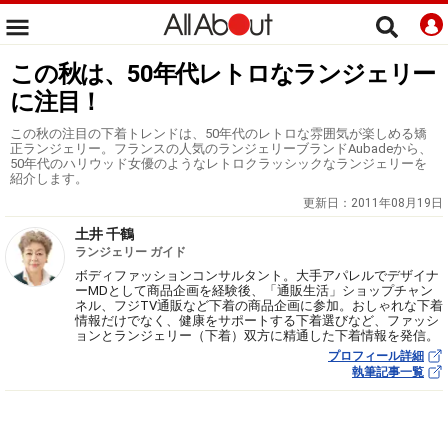
この秋は、50年代レトロなランジェリー
に注目！
この秋の注目の下着トレンドは、50年代のレトロな雰囲気が楽しめる矯
正ランジェリー。フランスの人気のランジェリーブランドAubadeから、
50年代のハリウッド女優のようなレトロクラッシックなランジェリーを
紹介します。
更新日：
2011年08月19日
土井 千鶴
ランジェリー ガイド
ボディファッションコンサルタント。大手アパレルでデザイナ
ーMDとして商品企画を経験後、「通販生活」ショップチャン
ネル、フジTV通販など下着の商品企画に参加。おしゃれな下着
情報だけでなく、健康をサポートする下着選びなど、ファッシ
ョンとランジェリー（下着）双方に精通した下着情報を発信。
プロフィール詳細
執筆記事一覧