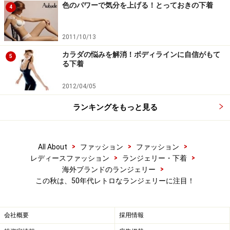
色のパワーで気分を上げる！とっておきの下着
4
2011/10/13
カラダの悩みを解消！ボディラインに自信がもて
5
る下着
2012/04/05
ランキングをもっと見る
>
>
>
All About
ファッション
ファッション
>
>
レディースファッション
ランジェリー・下着
>
海外ブランドのランジェリー
この秋は、50年代レトロなランジェリーに注目！
会社概要
採用情報