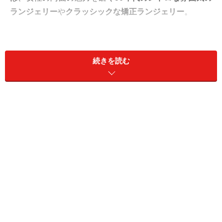
ランジェリー
や
クラッシックな矯正ランジェリー
。
今回は、
20011年秋冬
Aubade
から、トレンド満載の最新
のランジェリーを紹介します。
続きを読む
【ＣＯＮＴＥＮＴＳ】
Page2: 現代風に進化した50年代レトロな矯正下着
Page3: グラマラスでセクシーな女優ランジェリー
Page4: ゴージャスでリッチなランジェリー
次のページ
では、
進化した矯正下着
を紹介します！
※記事内容は執筆時点のものです。最新の内容をご確認くださ
い。