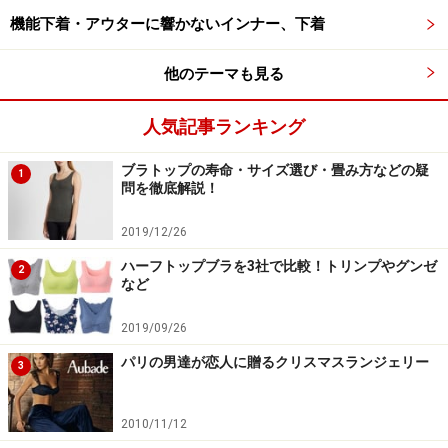
機能下着・アウターに響かないインナー、下着
他のテーマも見る
人気記事ランキング
ブラトップの寿命・サイズ選び・畳み方などの疑
1
問を徹底解説！
2019/12/26
ハーフトップブラを3社で比較！トリンプやグンゼ
2
など
2019/09/26
パリの男達が恋人に贈るクリスマスランジェリー
3
2010/11/12