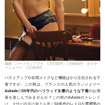
価格：ハーフカップブラ 1万5750円～1万6800円 ボクサ
ーショーツ 1万2600円
バストアップや谷間メイクなど機能ばかり注目される下
着ですが、この秋は、フランスの人気のランジェリー
Aubade
の
50年代のハリウッド女優のような下着
のお洒
落を楽しんでみませんか？この秋のAubadeのトレンド
は、女性の内面の魅力を磨く
50年代のレトロな雰囲気の