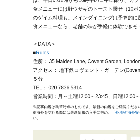
は、平日の12時から16時半の日中に限り、カ
食メニューには野ウサギのトースト乗せ（10ポ
のゲイム料理も。メインダイニングは予算的に
食メニューなら、老舗の味が手軽に体験できそ
＜DATA＞
■
Rules
住所： 35 Maiden Lane, Covent Garden, Londo
アクセス： 地下鉄コヴェント・ガーデン(Covent Gar
５分
TEL： 020 7836 5314
営業時間：月～土曜12:00～23:45、日曜12:00
※記事内容は執筆時点のものです。最新の内容をご確認くださ
※海外を訪れる際には最新情報の入手に努め、「
外務省 海外
い。