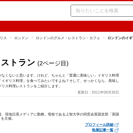
リス
ロンドン
ロンドンのグルメ・レストラン・カフェ
ロンドンのイギ
ェ
レストラン
(2ページ目)
少なくないと思います。けれど、ちゃんと「普通に美味しい」イギリス料理
「イギリス料理」を食べてみたいですよね？そして、せっかくなら、美味し
ギリス料理レストランをご紹介します。
更新日：2011年08月30日
後、現地日系メディアに勤務。母校である上智大学の同窓会英国支部「英国
トを主催。
プロフィール詳細
執筆記事一覧