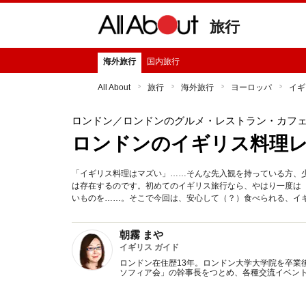
旅行
海外旅行
国内旅行
All About
旅行
海外旅行
ヨーロッパ
イギ
ロンドン
／ロンドンのグルメ・レストラン・カフ
ロンドンのイギリス料理
「イギリス料理はマズい」……そんな先入観を持っている方、
は存在するのです。初めてのイギリス旅行なら、やはり一度は
いものを……。そこで今回は、安心して（？）食べられる、イ
朝霧 まや
イギリス ガイド
ロンドン在住歴13年。ロンドン大学大学院を卒業
ソフィア会」の幹事長をつとめ、各種交流イベン