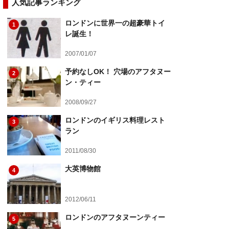
人気記事ランキング
ロンドンに世界一の超豪華トイ
1
レ誕生！
2007/01/07
予約なしOK！ 穴場のアフタヌー
2
ン・ティー
2008/09/27
ロンドンのイギリス料理レスト
3
ラン
2011/08/30
大英博物館
4
2012/06/11
ロンドンのアフタヌーンティー
5