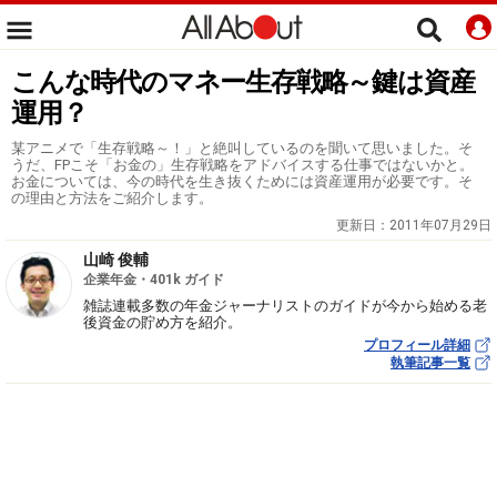
こんな時代のマネー生存戦略～鍵は資産
運用？
某アニメで「生存戦略～！」と絶叫しているのを聞いて思いました。そ
うだ、FPこそ「お金の」生存戦略をアドバイスする仕事ではないかと。
お金については、今の時代を生き抜くためには資産運用が必要です。そ
の理由と方法をご紹介します。
更新日：
2011年07月29日
山崎 俊輔
企業年金・401k ガイド
雑誌連載多数の年金ジャーナリストのガイドが今から始める老
後資金の貯め方を紹介。
プロフィール詳細
執筆記事一覧