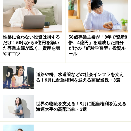
ません
。株主は投資をして株を持たないとなれません。
株主は金融機関や大企業というルールはどこにもありま
せん。私たちはいつでも株主になることができます。
会
社員は「会社員兼株主」にならないと、会社の利益をも
性格に合わない投資は損する
56歳専業主婦が「8年で資産8
だけ！50代から4億円を築い
倍、4億円」を達成した自分
らい損ねる時代
になっているのです（投資信託を通じて
た専業主婦が説く、資産を増
だけの「経験学習型」投資ル
株主になった場合も、分配金という形で配当を得られま
やすコツ
ール
す）。
道路や橋、水道管などの社会インフラを支え
そして、
預金で増やすことにも限界
があります。かつて
る！9月に配当権利を迎える高配当株・3選
は高金利時代が長く続いて、年利6％とか7％のペースで
がんがんお金が増やせました。銀行もつぶれませんし、
とにかく預けたら預けるほどトクでした。10年も預ける
世界の物流を支える！9月に配当権利を迎える
海運大手の高配当株・3選
と倍になるようなペースだったのです。
今はもうそういう増え方には期待できません。超低金利