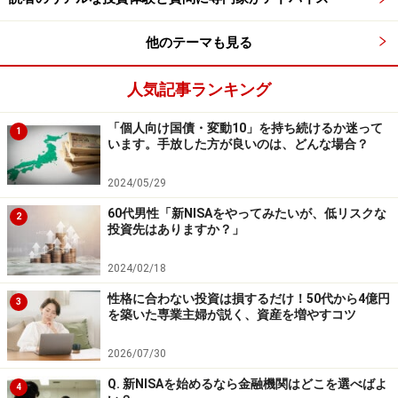
→
こんな時代の「投資」生存戦略は次ページへ
他のテーマも見る
※記事内容は執筆時点のものです。最新の内容をご確認くださ
い。
本記事の内容は一般的な情報提供を目的としており、特定の金融
人気記事ランキング
商品や投資行動を推奨するものではありません。
投資や資産運用に関する最終的なご判断はご自身の責任において
「個人向け国債・変動10」を持ち続けるか迷って
行ってください。
1
います。手放した方が良いのは、どんな場合？
掲載情報の正確性・完全性については十分に配慮しております
が、その内容を保証するものではなく、これに基づく損失・損害
などについて当社は一切の責任を負いません。
2024/05/29
最新の情報や詳細については、必ず各金融機関やサービス提供者
の公式情報をご確認ください。
60代男性「新NISAをやってみたいが、低リスクな
2
投資先はありますか？」
2024/02/18
次のページへ
1
/
2
性格に合わない投資は損するだけ！50代から4億円
3
を築いた専業主婦が説く、資産を増やすコツ
2026/07/30
Q. 新NISAを始めるなら金融機関はどこを選べばよ
4