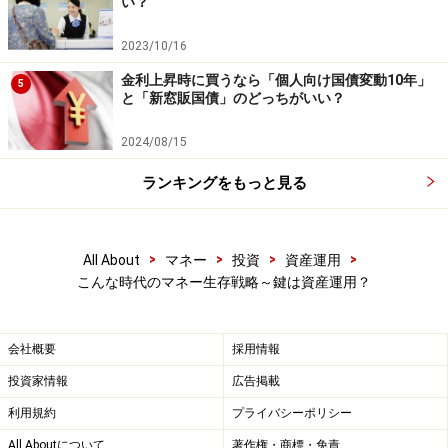
い？
2023/10/16
金利上昇時に買うなら「個人向け国債変動10年」
5
と「新窓販国債」のどっちがいい？
2024/08/15
ランキングをもっと見る
>
>
>
>
All About
マネー
投資
資産運用
こんな時代のマネー生存戦略～鍵は資産運用？
会社概要
採用情報
投資家情報
広告掲載
利用規約
プライバシーポリシー
All Aboutについて
著作権・商標・免責