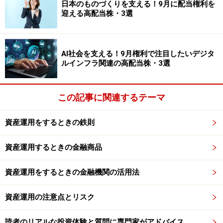
日本のものづくりを支える！9月に配当権利を
は皆さんもよく知っていることでしょう。そして、今後
迎える高配当株・3選
金利が高い時代になっても安心はできません。金融機関
は自由に金利をつける時代になりましたので、安全と金
利とを天秤にかねる時代が来るからです。これからは
AI社会を支える！9月権利で注目したいデジタ
「うちはつぶれないので、1％しかつけないよ」とか、
ルインフラ関連の高配当株・3選
「3％つけますので、ぜひうちに預けてください」とい
う時代がやってくると思われます。当然、後者の金融機
この記事に関連するテーマ
関は破綻する可能性をわずかに抱えていることになりま
す。そういう時代に生きていかなければならないので
資産運用をするときの鉄則
す。
資産運用するときの金融商品
預貯金は大事です。私は全額投資をしろというつもりは
資産運用をするときの金融機関の活用法
ありません
（そのようなことを言う人はただの営業マン
です）。しかし、
「投資」というオプションを部分的に
資産運用の注意点とリスク
組み入れていく必要
が出てきているのです。
読者のリアルな投資体験と質問に専門家がアドバイス