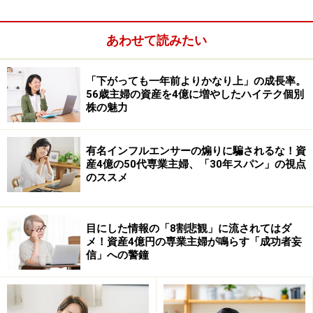
あわせて読みたい
「下がっても一年前よりかなり上」の成長率。
56歳主婦の資産を4億に増やしたハイテク個別
株の魅力
しかし、
資産運用は現代の生存戦略に必要な能力
になっ
ていると思います。
有名インフルエンサーの煽りに騙されるな！資
産4億の50代専業主婦、「30年スパン」の視点
のススメ
まず、
稼ぐことには限界がある
ということです。誰でも
満足できるように稼げる時代は終わったからです。うま
く稼げる人と飛び抜けて能力がある人以外は、「もうち
目にした情報の「8割悲観」に流されてはダ
メ！資産4億円の専業主婦が鳴らす「成功者妄
ょっと欲しい」と思う時代になっています。
信」への警鐘
給料が増えない時代ですが、しっかり増えているものも
あります。それは「配当」です。
配当は株主しかもらえ