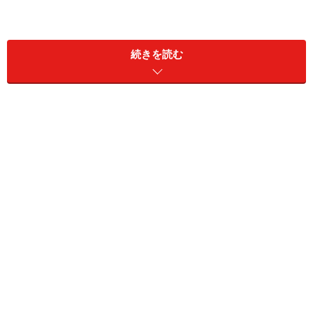
なぜ生存戦略に資産運用が必要か
続きを読む
～稼ぐだけでは足りない、預金だけでは増
やせない
なぜ、お金の生存戦略に「資産運用」なのでしょうか。
「
こんな時代のFP的生存戦略！～長生きはリスク？
」で
書いた「仕事をして稼ごう」とか「貯金しよう」という
テーマは必須のような感じですが、資産運用が必須項目
といわれてもぴんとこない人が多いことと思います。