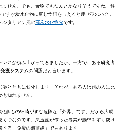
れません。でも、食物でもなんとかなりそうですね。科
スの実験ですが炭水化物に富む食餌を与えると痩せ型のバクテ
ベジタリアン風の
高炭水化物食
です。
デンスが積み上がってきましたが、一方で、ある研究者
の
免疫システム
の問題だと言います。
加齢とともに変化します。それが、ある人は別の人に比
かも知れません。
0兆個もの細菌がすむ危険な「外界」です。だから大腸
巣くつなのです。悪玉菌が作った毒素が腸壁をすり抜け
接する「免疫の最前線」でもあります。