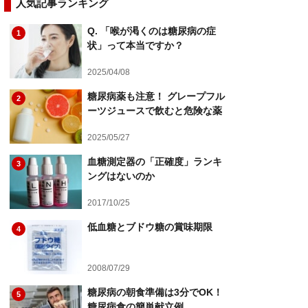
人気記事ランキング
Q. 「喉が渇くのは糖尿病の症
1
状」って本当ですか？
2025/04/08
糖尿病薬も注意！ グレープフル
2
ーツジュースで飲むと危険な薬
2025/05/27
血糖測定器の「正確度」ランキ
3
ングはないのか
2017/10/25
低血糖とブドウ糖の賞味期限
4
2008/07/29
糖尿病の朝食準備は3分でOK！
5
糖尿病食の簡単献立例