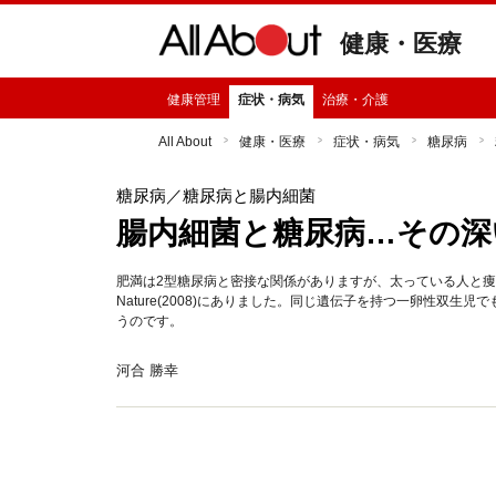
健康・医療
健康管理
症状・病気
治療・介護
All About
健康・医療
症状・病気
糖尿病
糖尿病
／糖尿病と腸内細菌
腸内細菌と糖尿病…その深い
肥満は2型糖尿病と密接な関係がありますが、太っている人と
Nature(2008)にありました。同じ遺伝子を持つ一卵性双
うのです。
河合 勝幸