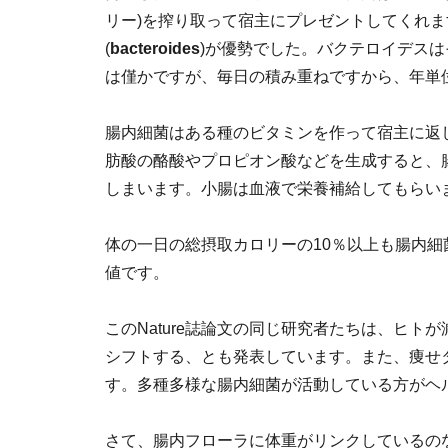
リー)を搾り取って宿主にプレゼントしてくれ
(
bacteroides
)が優勢でした。バクテロイデス
は僅かですが、毎日の積み重ねですから、年単
腸内細菌はある種のビタミンを作って宿主に返
肪酸の酪酸やプロピオン酸などを生成すると、
しまいます。小腸は血液で栄養補給してもらい
体の一日の総摂取カロリーの10％以上も腸内
値です。
このNature誌論文の同じ研究者たちは、ヒト
シフトする、とも発表しています。また、痩せ
す。多種多様な腸内細菌が活動している方がヘ
さて、腸内フローラに体重がリンクしているの