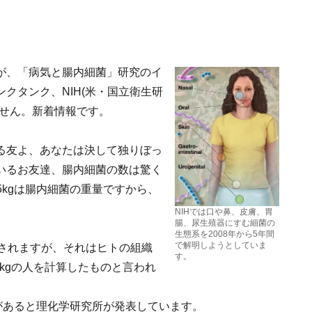
が、「病気と腸内細菌」研究のイ
クタンク、NIH(米・国立衛生研
ません。新着情報です。
る友よ、あなたは決して独りぼっ
いるお友達、腸内細菌の数は驚く
5kgは腸内細菌の重量ですから、
NIHでは口や鼻、皮膚、胃
腸、尿生殖器にすむ細菌の
生態系を2008年から5年間
で解明しようとしていま
とされますが、それはヒトの組織
す。
0kgの人を計算したものと言われ
があると理化学研究所が発表しています。