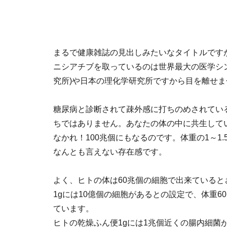
まるで健康雑誌の見出しみたいなタイトルです
ニシアチブを取っているのは世界最大の医学シン
究所)や日本の理化学研究所ですから目を離せ
糖尿病と診断されて疎外感に打ちのめされてい
ちではありません。あなたの体の中に共生して
なかれ！100兆個にもなるのです。体重の1～1.
なんとも言えない存在感です。
よく、ヒトの体は60兆個の細胞で出来ている
1gには10億個の細胞があるとの設定で、体重6
ています。
ヒトの乾燥ふん便1gには1兆個近くの腸内細菌