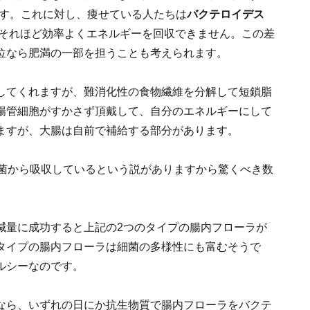
ます。これに対し、痩せている人たちは
バクテロイデス
はそれほど効率よくエネルギーを回収できません。この差
位なら肥満の一部を担うことも考えられます。
してくれますが、難消化性の食物繊維を分解して短鎖脂
腸管細胞がすかさず頂戴して、自分のエネルギーにして
ますが、大腸は自前で補給する部分があります。
細菌から吸収しているという説がありますから驚くべき数
が減量に成功すると上記の2つのタイプの腸内フローラが
タイプの腸内フローラは細菌の多様性にも富むそうで
ルシーなのです。
なら、いずれの日にか抗生物質で腸内フローラをバクテ