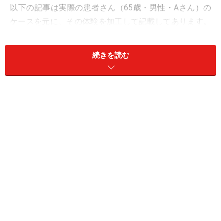
以下の記事は実際の患者さん（65歳・男性・Aさん）の
ケースを元に、その体験を加工して記載してあります。
腰部脊柱管狭窄症の症状、診断、治療、手術、手術費用
などの理解を深めて下さい。
続きを読む
腰部脊柱管狭窄症の症状
Aさん「2010年8月、もともとあった腰痛、下肢痛が強く
なってきました。5分間ほど歩くとしびれが強くなり歩
行ができなくなり、うずくまるようになりました。しば
らくその場所で休むと、歩行を開始することはできるよ
うになりますが、5分間歩くとまたしびれが強くなり休
みが必要な状態に……。この経験はいままでなかったので
近くにある整形外科のクリニックを受診しました。」