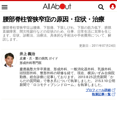
腰部脊柱管狭窄症の原因・症状・治療
腰部脊柱管狭窄症は腰痛、下肢痛、下肢しびれ、下肢の筋力低下、膀胱
直腸障害、間欠性跛行などの症状のため、仕事、日常生活に支障を生じ
ます。症状、診断法、治療法、具体的な手術法や手術費用について、解
説します。
更新日：
2011年07月24日
井上 義治
皮膚・爪・髪の病気 ガイド
形成外科専門医
慶應義塾大学卒業後、形成外科、一般消化器外科、乳腺外科、
頭頚部外科、整形外科の研修を経て、現在、横浜いずみ台病院
勤務。総合診療に従事しております。 2013.8.25 読売新聞「か
らだの質問箱」で巻き爪について執筆しました。 215.3.10 公明
新聞で「ロコモティブシンドローム」を執筆しました。
プロフィール詳細
執筆記事一覧