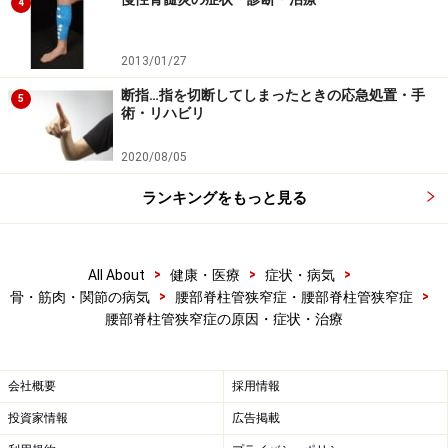
4
MRI写真 腰部脊椎が前方から強く圧迫されています 椎間板
が狭くなっていることもレントゲンより鮮明にわかります
2013/01/27
MRIは磁気を使用して人体の断面写真を作成する医療用
断指…指を切断してしまったときの応急処置・手
機器です。被爆がないのが最大の特徴です。欠点は費用
5
術・リハビリ
が約1万円程度と高額な点、狭い部屋に15分間ほど閉じ
込められて、騒音が強いことです。脳外科の術後で体内
2020/08/05
に金属が残っている人、心臓ペースメーカー装着の人、
ランキングをもっと見る
閉所恐怖症の人などではMRI検査が無理なため、CTで検
査を行います。CTの検査費用は5,000円程度と、MRIよ
り安くなりますが、被爆があります。
>
>
>
All About
健康・医療
症状・病気
>
>
骨・筋肉・関節の病気
腰部脊柱管狭窄症・腰部脊柱管狭窄症
腰部脊柱管狭窄症の原因・症状・治療
■脊髄造影
保存的な治療で改善がみられない場合、運動麻痺、筋力
低下がある場合、手術を考慮します。クリニックの紹介
会社概要
採用情報
で総合病院の整形外科外来を受診、術前の検査として、
投資家情報
広告掲載
脊髄造影、造影後のCT検査、神経根ブロックが指示され