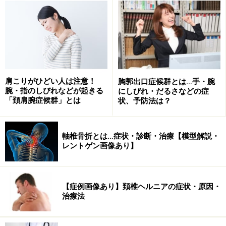
間欠性跛行が生じた場合、血管性病変であると判定しま
す。間欠性跛行が歩行では発生し、自転車では発生しな
い場合、神経性病変と判定します。また血管性病変は
「血管外科」を受診すれば病変の有無を判定できますの
で、その方がより確実です。
肩こりがひどい人は注意！
胸郭出口症候群とは…手・腕
またAさんに見られなかった症状として、会陰部の灼熱
腕・指のしびれなどが起きる
にしびれ・だるさなどの症
感、疼痛、直腸膀胱症状（初期は便秘、排尿困難からは
「頚肩腕症候群」とは
状、予防法は？
じまり最終的に尿失禁、便失禁となる状態）、持続性勃
起などがあります。
軸椎骨折とは…症状・診断・治療【模型解説・
レントゲン画像あり】
腰部脊柱管狭窄症の診断
【症例画像あり】頚椎ヘルニアの症状・原因・
■単純X線（レントゲン）
治療法
2010年8月にAさんがクリニックで撮影した単純X線写真
です。