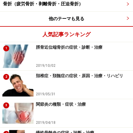
骨折（疲労骨折・剥離骨折・圧迫骨折）
次に第4腰椎が第5腰椎に対して前方に移動していること
がわかります。「脊椎すべり症」という疾患です。この
他のテーマも見る
病気は腰痛の原因となる疾患で、通常スポーツ外傷のあ
とに発生する、上下の腰椎の関節が離断した状態です。
人気記事ランキング
ラグビー、柔道、テニスなどのスポーツでよく発生しま
脛骨近位端骨折の症状・診断・治療
す。この「すべり症」も腰部脊柱管狭窄症の原因の一つ
1
です。この2つがレントゲンの所見です。
2019/10/02
次にMRI撮影の予約、投薬（鎮痛剤、胃薬）、コルセッ
頚椎症・頚髄症の症状・原因・治療・リハビリ
2
トの装着、牽引療法の指示が出ました。費用は初診、3
割負担の健康保険で3,000円ほどでした。
2019/05/31
関節炎の種類・症状・治療
3
■MRI
MRIは専用の病院で撮影を行いました。
2019/04/18
慢性骨髄炎の症状・診断・治療