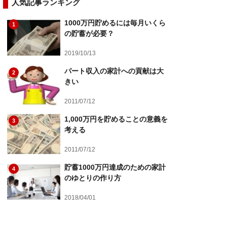
人気記事ランキング
1000万円貯めるには毎月いくら
1
の貯蓄が必要？
2019/10/13
パート収入の家計への貢献は大
2
きい
2011/07/12
1,000万円を貯めることの意義を
3
考える
2011/07/12
貯蓄1000万円達成のための家計
4
のゆとりの作り方
2018/04/01