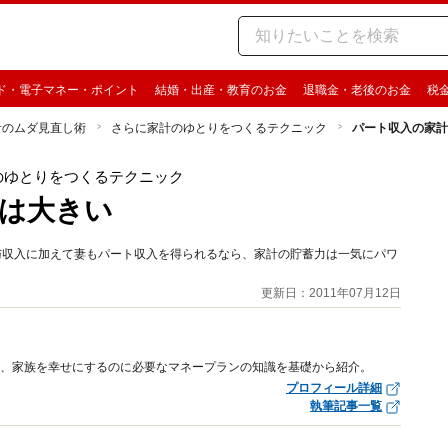
ド・電子マネー・ポイント
結婚・出産・教育のお金
退職金・老後のお金
税
計のムダ見直し術
さらに家計のゆとりをつくるテクニック
パート収入の家計
のゆとりをつくるテクニック
は大きい
給与収入に加えて妻もパート収入を得られるなら、家計の貯蓄力は一気にパワ
更新日：2011年07月12日
が、家族を幸せにするのに必要なマネープランの知識を基礎から紹介。
プロフィール詳細
執筆記事一覧