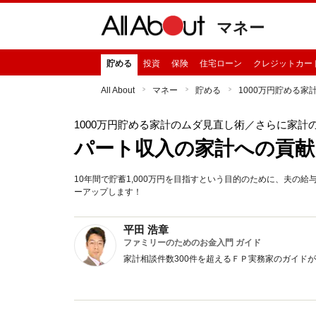
マネー
貯める
投資
保険
住宅ローン
クレジットカー
All About
マネー
貯める
1000万円貯める家
1000万円貯める家計のムダ見直し術
／さらに家計
パート収入の家計への貢献
10年間で貯蓄1,000万円を目指すという目的のために、夫の
ーアップします！
平田 浩章
ファミリーのためのお金入門 ガイド
家計相談件数300件を超えるＦＰ実務家のガイド