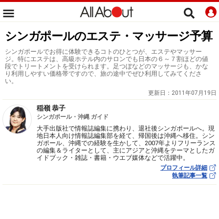
シンガポールのエステ・マッサージ予算
シンガポールでお得に体験できるコトのひとつが、エステやマッサー
ジ。特にエステは、高級ホテル内のサロンでも日本の６～７割ほどの値
段でトリートメントを受けられます。足つぼなどのマッサージも、かな
り利用しやすい価格帯ですので、旅の途中でぜひ利用してみてくださ
い。
更新日：
2011年07月19日
稲嶺 恭子
シンガポール・沖縄 ガイド
大手出版社で情報誌編集に携わり、退社後シンガポールへ。現
地日本人向け情報誌編集部を経て、帰国後は沖縄へ移住。シン
ガポール、沖縄での経験を生かして、2007年よりフリーランス
の編集＆ライターとして、主にアジアと沖縄をテーマとしたガ
イドブック・雑誌・書籍・ウエブ媒体などで活躍中。
プロフィール詳細
執筆記事一覧