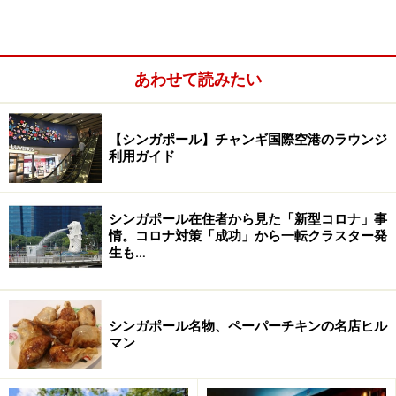
～30シンガポールドルほどで受けることができますし、
首や肩、頭のマッサージも30分で30シンガポールドル前
後が標準的価格。こちらも日本に比べるとかなりお安め
あわせて読みたい
の設定です。どちらも、シティの中心エリアや日本語可
といったサロンは少し割高ですが、それでも日本の6～7
【シンガポール】チャンギ国際空港のラウンジ
割ほどの価格なので、歩き疲れたらぜひ利用してみてく
利用ガイド
ださいね。
シンガポール在住者から見た「新型コロナ」事
※記事内容は執筆時点のものです。最新の内容をご確認くださ
情。コロナ対策「成功」から一転クラスター発
い。
生も…
※海外を訪れる際には最新情報の入手に努め、「
外務省 海外安全
ホームページ
」を確認するなど、安全確保に十分注意を払ってく
ださい。
シンガポール名物、ペーパーチキンの名店ヒル
マン