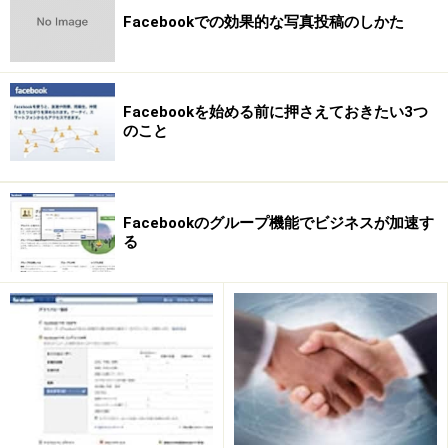
す。Facebookの検索窓に名前を入れるだけで簡単に人を
Facebookでの効果的な写真投稿のしかた
探すことができ、なおかつメッセージを送ることができ
ます。私自身も、検索のおかげで同級生や元同僚などと
古いおつきあいを再開することができましたし、仕事の
Facebookを始める前に押さえておきたい3つ
オファーがFacebookから来ることもよくあります。
のこと
■デメリット
実名のデメリットは何でしょうか。多くの人が不安に思
Facebookのグループ機能でビジネスが加速す
うのは、「変な人から連絡が来るのではないか」、ある
る
いは「自分の個人情報や行動がすべて公開されてしまう
のではないか」ということでしょう。これらは設定を適
正に行うことで防ぐことができます。
Facebookのプライバシー設定は「友達」「友達の友達」
「一般」の3つの「壁」を設け、壁ごとに公開範囲を決
めることができます。友達を知り合いだけに限定し、壁