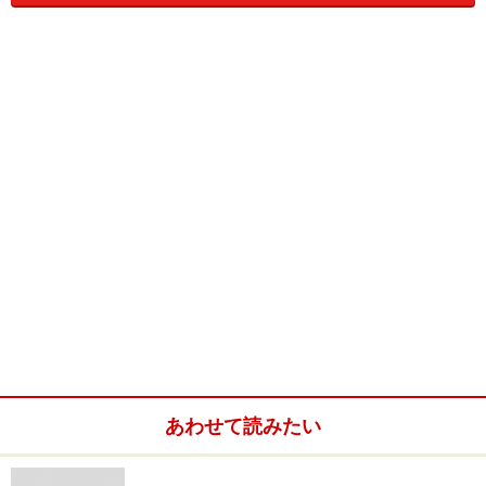
う。Facebookのヘビーユーザーは実名での交流が当たり
前になっていて、デメリットよりもメリットを強く感じ
ています。では、実名のメリットとは何でしょうか。
■メリット
実名であれば、名刺のように使えます。仕事上で会った
人とFacebook上で友達になると、その後のやりとりがE
メールや電話よりもはるかにスピーディに行えるように
なるのです。お互いに常にログインしていれば、メッセ
ージやチャットを使ってほぼリアルタイムに連絡が行え
るので、アポイントを決める際などはとても便利です。
Eメールだと何度か返信を繰り返さなければならないと
ころをFacebookのチャットを使えば、ものの2～3分で日
程が決まります。
あわせて読みたい
もう1つのメリットは、電話帳のように使えることで