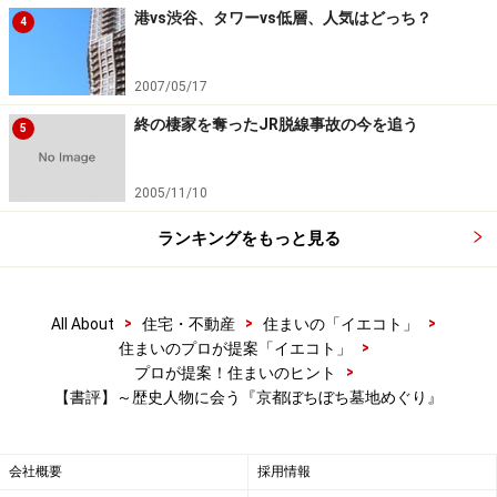
港vs渋谷、タワーvs低層、人気はどっち？
4
2007/05/17
終の棲家を奪ったJR脱線事故の今を追う
5
Amazonで見る
2005/11/10
ランキングをもっと見る
>
>
>
All About
住宅・不動産
住まいの「イエコト」
>
住まいのプロが提案「イエコト」
>
プロが提案！住まいのヒント
※記事内容は執筆時点のものです。最新の内容をご確認くださ
い。
【書評】～歴史人物に会う『京都ぼちぼち墓地めぐり』
会社概要
採用情報