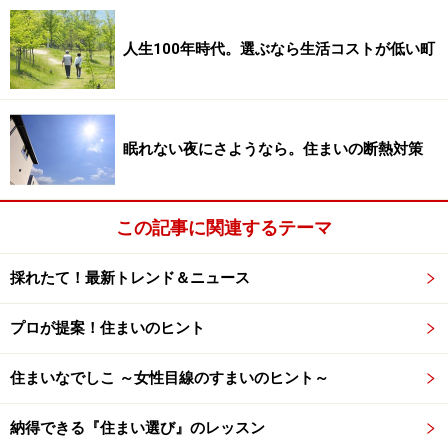
ブロックにある聖光寺（しょうこうじ）には20世紀の国
人生100年時代。選ぶなら生活コストが低い町
民的映画スター嵐寛寿郎、略してアラカン（アラフォー
の元ネタ）の墓地があります。
同じく「河原町」駅から北へ徒歩5分には平安時代の女
眠れない夜にさようなら。住まいの断熱対策
流歌人、百人一首でお馴染みの和泉式部（誠心院）のお
墓があります。
この記事に関連するテーマ
また快速急行停車駅である阪急京都線「大宮」駅。ホー
ムは地下にありますが、そのほぼ真上にある妙巌院（み
採れたて！最新トレンド＆ニュース
ょうごいん）の中には堂本印象のお墓。
プロが提案！住まいのヒント
ところで、堂本印象って誰？はい、日本画壇の革命児と
住まいなでしこ ～女性目線のすまいのヒント～
いわれる日本画家だそうです。
京都府立堂本印象美術館
なんていう施設迄ございますよ。こちらは通常非公開
納得できる『住まい選び』のレッスン
で、拝観希望の場合は書面の提出が必要だとのこと。