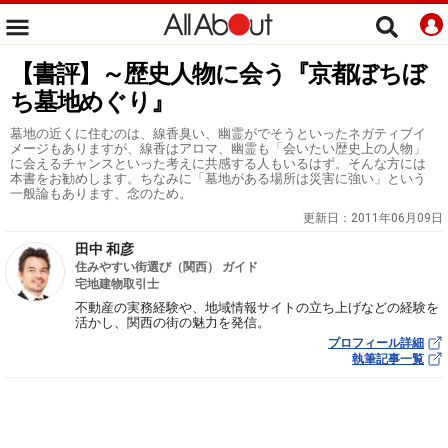
【書評】～歴史人物に会う『京都ぼちぼ
ち墓地めぐり』
墓地の近くに住むのは、線香臭い、幽霊がでそうといったネガティブイ
メージもありますが、線香はアロマ、幽霊も「会いたい歴史上の人物」
に会えるチャンスといった考えに共感する人もいるはず。そんな方には
本書をお勧めします。ちなみに「墓地がある場所は災害に強い」という
一般論もあります、念のため。
更新日：
2011年06月09日
田中 和彦
住みやすい街選び（関西） ガイド
宅地建物取引士
不動産の実務経験や、地域情報サイトの立ち上げなどの経験を
活かし、関西の街の魅力を発信。
プロフィール詳細
執筆記事一覧