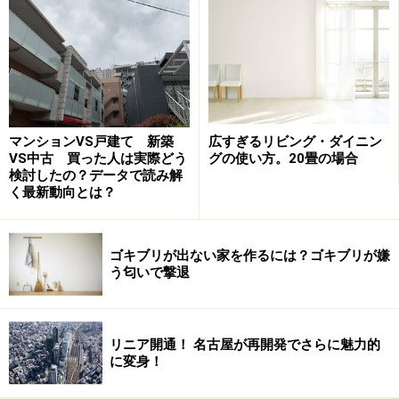
明智光秀（明智光秀首塚）。
知恩院
には日本人初のノー
ベル賞、湯川秀樹。平氏は平清盛、源氏は木曽義仲。昨
今、終わりを知らぬ大ブームの坂本龍馬の墓もありま
す。
家を買うときには飛び降りたくなる「清水の舞台」で有
マンションVS戸建て 新築
広すぎるリビング・ダイニン
名な
清水寺
も周辺にあり休日には観光客でごった返すエ
VS中古 買った人は実際どう
グの使い方。20畳の場合
検討したの？データで読み解
リアですが、静かに眠る人が沢山いらっしゃることがよ
く最新動向とは？
くわかりました。
ゴキブリが出ない家を作るには？ゴキブリが嫌
う匂いで撃退
特急停車の始発駅で墓参～阪急河原町
通勤通学の便も考え、交通至便な場所がいいという方は
阪急京都線「河原町」駅界隈がおすすめです。
リニア開通！ 名古屋が再開発でさらに魅力的
に変身！
「河原町」駅から南へ徒歩2分、
京都タカシマヤ
と同じ