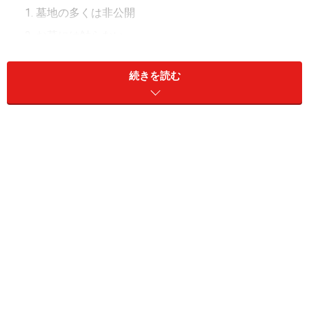
墓地の多くは非公開
お墓には触らない
お花・お供えは持ち帰る
続きを読む
お線香は墓地の状況に応じて
ん？1はマナーではないですぞ??と思い読んでみると
「（非公開の墓地は）お参りしたい旨を住職などに丁重
に申し入れよう」とのこと。駄目なものでもあきらめず
頼んでみるのが有効な様です。
「お墓めぐりの前に」の後は延々と「人物紹介＋墓所」
の形式で続きます。いくつかご紹介しましょう。