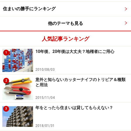
住まいの勝手にランキング
ところで本書に掲載されている墓所は、昨日一昨日墓所
になったのではなく、少なくとも数百年以上前から墓所
他のテーマも見る
としてあり続けている場所です。すなわち地滑りや水害
人気記事ランキング
等の災害をくぐり抜けて存在しているということ。一般
的に「昔から墓地のあるところは災害に遭っていない場
10年後、20年後は大丈夫？地権者にご用心
1
所が多い」とも言います。個別の判断は必要ですが、墓
地の近くに住む＝安全な街選びにも通じると言えます。
2010/08/03
意外と知らないカッターナイフのトリビア＆種類
【関連サイト】
2
と用法
近くに墓地があれば説明される？
2015/11/04
年をとったら住まいは貸してもらえない？
3
京都ぼちぼち墓めぐり
2018/01/31