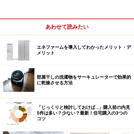
あわせて読みたい
エネファームを導入してわかったメリット・デ
メリット
部屋干しの洗濯物をサーキュレーターで効果的
に乾燥させる方法
多くの墓参が可能～八坂神社周辺
歴史に残る人物の墓参りを毎日したい、しかもいろんな
「じっくりと検討しておけば…」購入前の内見
人のお墓に行きたい。そんな方は東山連峰の麓、
八坂神
5件は多い？少ない？最新！住宅購入の3つの
コツ
社
界隈がGoodです。
京都市営地下鉄東西線「東山」駅の近くには三日天下の