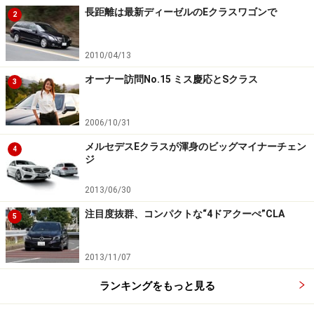
長距離は最新ディーゼルのEクラスワゴンで
2
2010/04/13
オーナー訪問No.15 ミス慶応とSクラス
3
2006/10/31
メルセデスEクラスが渾身のビッグマイナーチェン
4
ジ
2013/06/30
注目度抜群、コンパクトな“4ドアクーぺ”CLA
5
2013/11/07
ランキングをもっと見る