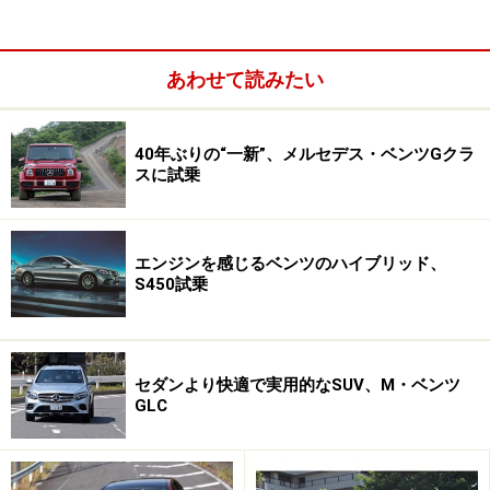
の憧れ300SLガルウィングのオマージュとしても讃えら
れるスタイリングをまとうことになる。
あわせて読みたい
とにかく、ドアを開けたくなるクルマである。その瞬
間、まわりの全ての視線が集中し、そして笑顔になる。
40年ぶりの“一新”、メルセデス・ベンツGクラ
フェラーリやランボルギーニを見る目とは、また違う、
スに試乗
どこか暖かい視線。ガル＝カモメの可愛いイメージがあ
るからだろうか……。
エンジンを感じるベンツのハイブリッド、
S450試乗
AMG独自開発の6.2リッターV8エンジンに、吸排気系を中心
に120カ所以上の改良を加えた。最高出力571ps/最大トルク
セダンより快適で実用的なSUV、M・ベンツ
650Nmを発生し、パワーウェイトレシオは2.84kg/psを達成
する。0-100km/h加速は3.8秒
GLC
走りの方はといえば、スパルタンのひと言。乗り心地は
ハードで、所作のすべてがクラシックなFRスポーツカー