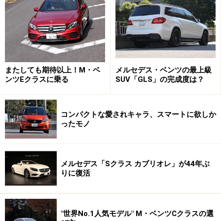
である。もちろん、パフォーマンスは最新かつ一級。デ
ートにも使えるが、乗り心地の悪さに耐え、かつガルウ
ィングの派手さに勝る華やかなパートナーでないと無理
だろう。
またしても期待以上！M・ベ
メルセデス・ベンツの最上級
スーパーカー好きのデイリーカーとしてもオススメす
ンツEクラスに乗る
SUV「GLS」の完成度は？
る。
コンパクトな愛されキャラ、スマートに欲しか
ったモノ
※記事内容は執筆時点のものです。最新の内容をご確認くださ
い。
メルセデス「Sクラス カブリオレ」が44年ぶ
りに復活
"世界No.1人気モデル" M・ベンツCクラスの選