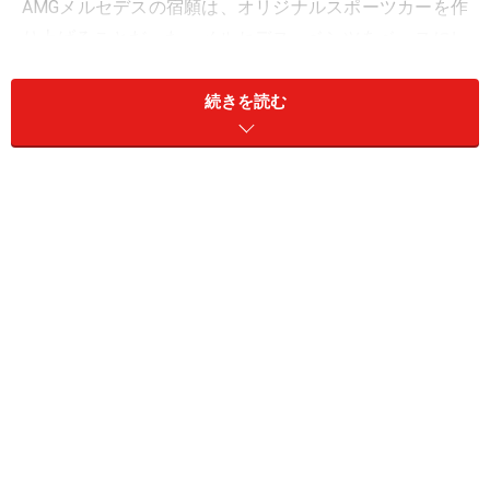
AMGメルセデスの宿願は、オリジナルスポーツカーを作
り上げることだった。メルセデス・ベンツをベースにレ
ースや高性能車で数々の歴史と栄光を刻んで来たブラン
ドにとって、それは当然の願いである。まずは完全オリ
続きを読む
ジナル設計のV8エンジンを完成させ、次いで、全てを専
用設計としたオリジナルスポーツカーを誕生させるに至
る。それがこのSLS AMGである。
航空機のコクピットをイメージした室内空間。バックレスト
に軽量で高強度なマグネシウムを用いた、ヘッドレスト一体
型スポーツシートを備える
アルミスペースフレーム構造のフロントミドに6.2リッタ
ーV8エンジンを積む。そのパッケージはひとつのシルエ
ットを浮き上がらせた。それが伝説の300SLガルウィン
グ。かくしてSLS AMGは、世界中のスポーツカーファン