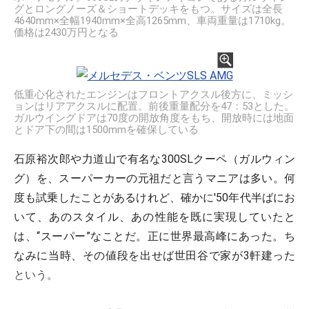
グとロングノーズ＆ショートデッキをもつ。サイズは全長
4640mm×全幅1940mm×全高1265mm、車両重量は1710kg。
価格は2430万円となる
低重心化されたエンジンはフロントアクスル後方に、ミッシ
ョンはリアアクスルに配置。前後重量配分を47：53とした。
ガルウイングドアは70度の開放角度をもち、開放時には地面
とドア下の間は1500mmを確保している
石原裕次郎や力道山で有名な300SLクーペ（ガルウィン
グ）を、スーパーカーの元祖だと言うマニアは多い。何
度も試乗したことがあるけれど、確かに'50年代半ばにお
いて、あのスタイル、あの性能を既に実現していたと
は、“スーパー”なことだ。正に世界最高峰にあった。ち
なみに当時、その値段を出せば世田谷で家が3軒建った
という。