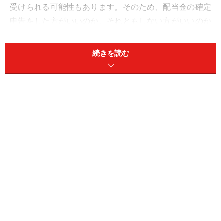
受けられる可能性もあります。そのため、配当金の確定
申告をした方がいいのか、それともしない方がいいのか
迷っている人もいるかもしれません。
続きを読む
配当金を確定申告した方がいいのか、それとも源泉徴収
で済ませた方がいいのかを次のページで考えていきま
す。
※記事内容は執筆時点のものです。最新の内容をご確認くださ
い。
本記事の内容は一般的な情報提供を目的としており、特定の金融
商品や投資行動を推奨するものではありません。
投資や資産運用に関する最終的なご判断はご自身の責任において
行ってください。
掲載情報の正確性・完全性については十分に配慮しております
が、その内容を保証するものではなく、これに基づく損失・損害
などについて当社は一切の責任を負いません。
最新の情報や詳細については、必ず各金融機関やサービス提供者
の公式情報をご確認ください。