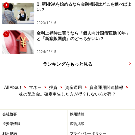
Q. 新NISAを始めるなら金融機関はどこを選べばよ
4
い？
2023/10/16
金利上昇時に買うなら「個人向け国債変動10年」
5
と「新窓販国債」のどっちがいい？
2024/08/15
ランキングをもっと見る
>
>
>
>
>
All About
マネー
投資
資産運用
資産運用関連情報
株の配当金。確定申告した方が得？しない方が得？
会社概要
採用情報
投資家情報
広告掲載
利用規約
プライバシーポリシー