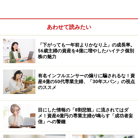
次のページへ
1
/
2
あわせて読みたい
「下がっても一年前よりかなり上」の成長率。
56歳主婦の資産を4億に増やしたハイテク個別
株の魅力
有名インフルエンサーの煽りに騙されるな！資
産4億の50代専業主婦、「30年スパン」の視点
のススメ
目にした情報の「8割悲観」に流されてはダ
メ！資産4億円の専業主婦が鳴らす「成功者妄
信」への警鐘