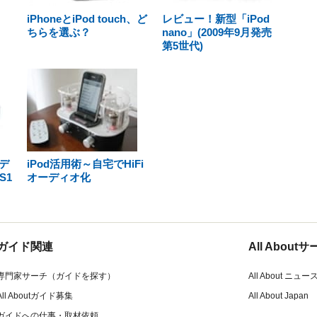
iPhoneとiPod touch、ど
レビュー！新型「iPod
ちらを選ぶ？
nano」(2009年9月発売
第5世代)
ーデ
iPod活用術～自宅でHiFi
S1
オーディオ化
ガイド関連
All Abou
専門家サーチ（ガイドを探す）
All About ニュー
All Aboutガイド募集
All About Japan
ガイドへの仕事・取材依頼