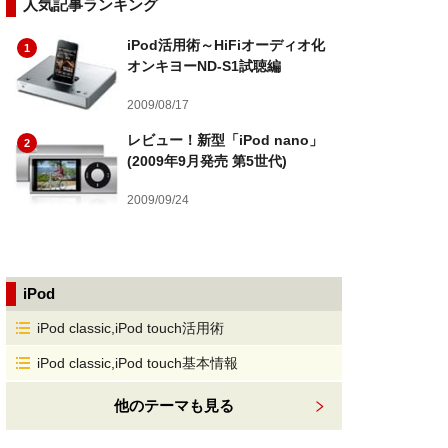
人気記事ランキング
iPod活用術～HiFiオーディオ化
1
オンキヨーND-S1試聴編
2009/08/17
レビュー！新型「iPod nano」
2
(2009年9月発売 第5世代)
2009/09/24
iPod
iPod classic,iPod touch活用術
iPod classic,iPod touch基本情報
他のテーマも見る