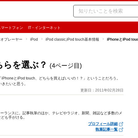
スマートフォン
IT・インターネット
ィオプレーヤー
iPod
iPod classic,iPod touch基本情報
iPhoneとiPod 
、どちらを選ぶ？
(4ページ目)
oneとiPod touch、どちらを買えばいいの！？」ということだろう。
していきたいと思う。
更新日：2011年02月28日
リーランスに。記事執筆のほか、テレビやラジオ、新聞、雑誌など多数のメ
なども手がける。
プロフィール詳細
執筆記事一覧