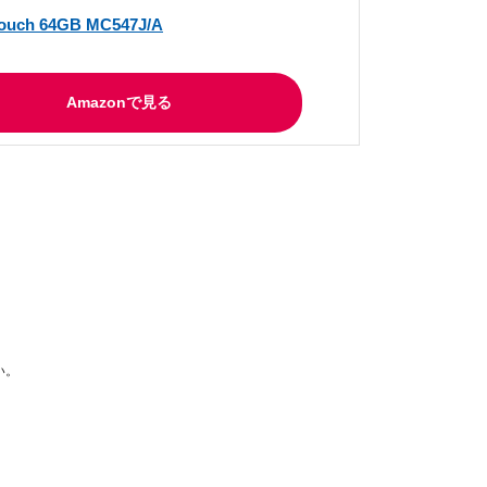
touch 64GB MC547J/A
Amazonで見る
い。