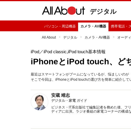
デジタル
パソコン・周辺機器
カメラ・AV機器
携帯電話・
All About
デジタル
カメラ・AV機器
オーデ
iPod
／iPod classic,iPod touch基本情報
iPhoneとiPod touch
最近はスマートフォンがブームになっているが、悩ましいのが「iPh
そこで今回は、iPhoneとiPod touchの選び方を簡単に紹介
安蔵 靖志
デジタル・家電 ガイド
ビジネス・IT系出版社で編集記者を務めた後、フ
ディアに出演。ラジオ番組の家電コーナーの構成