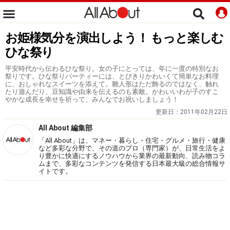
お姫様気分を演出しよう！ もっと楽しむ
ひな祭り
平安時代から伝わるひな祭り。女の子にとっては、年に一度の特別なお
祭りです。ひな祭りパーティーには、とびきりかわいくて簡単なお料理
に、おしゃれなスイーツを添えて。雛人形はただ飾るのではなく、触れ
たり遊んだり、豆知識や由来を伝えるのも素敵。かわいいわが子のすこ
やかな成長を幸せを祈って、みんなでお祝いしましょう！
更新日：
2011年02月22日
All About 編集部
「All About」は、マネー・暮らし・住宅・グルメ・旅行・健康
など多彩な分野で、その道のプロ（専門家）が、日常生活をよ
り豊かに快適にするノウハウから業界の最新動向、読み物コラ
ムまで、多彩なコンテンツを発信する日本最大級の総合情報サ
イトです。