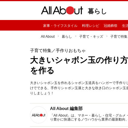
暮らし
家事・ライフスタイル
料理レシピ
冠婚葬祭
生
All About
暮らし
子育て・キッズ
子育て特集
子育て特集
／手作りおもちゃ
大きいシャボン玉の作り
を作る
大きいシャボン玉を作れるシャボン玉道具をハンガーで手作り
けでできる、手作りシャボン玉液と大きな吹き口のシャボン玉
りしましょう！
All About 編集部
「All About」は、マネー・暮らし・住宅・
り豊かに快適にするノウハウから業界の最新動向
イトです。