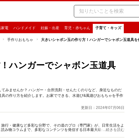
活家電
ハンドメイド
妊娠・出産
育児・赤ちゃん
子育て・キッズ
手作りおもちゃ
大きいシャボン玉の作り方！ハンガーでシャボン玉道具を
方！ハンガーでシャボン玉道具
してみませんか？ ハンガー・台所洗剤・せんたくのりなど、身近なものだ
道具の作り方を紹介します。お家でできる、水遊び&風遊びおもちゃを手作
更新日：2024年07月06日
グルメ・旅行・健康など多彩な分野で、その道のプロ（専門家）が、日常生活をよ
、読み物コラムまで、多彩なコンテンツを発信する日本最大級の総合情報サ
...続きを読む