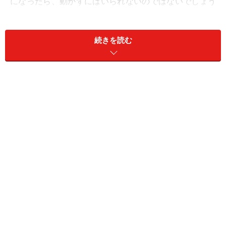
になったら、動かずにはいられないのではないでしょう
か？
続きを読む
つまり、自分から動くほど好きではないから、動かな
い。でも、相手を傷つけないために「僕は草食系だか
ら」と言って、逃げているのが現状かもしれません。こ
れを読んでいる、草食系男子に片思い中の女性は、がっ
かりしちゃった方、いるかもしれませんね。
でも、真実を知ることが、実は次に進む大切なステッ
プ。相手が草食系ではなく、単に自分に興味がない場
合、どうしたら振り向かせるかを、考えましょう。