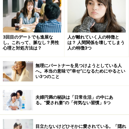
片思いの人にありがちなパターンはというと、「あなた
に私は愛されたい！」という願望が「相手を愛したい」
ということよりも強いこと。相手に自分を受け止められ
3回目のデートでも進展な
人が離れていく人の特徴と
ようと、「私ってね、●●なの～！」と、自己アピールば
し。これって、脈なし？男性
は？ 人間関係を壊してしまう
かりをしてしまう。でも、どんな人であっても、自慢話
心理と対処方法は？
人の特徴3つ
は聞く方よりも、話している方が楽しいものです。それ
では、相手の心は掴めません。
無理にパートナーを見つけようとしている人
へ。本当の意味で“幸せ”になるためにやるとい
い3つのこと
※記事内容は執筆時点のものです。最新の内容をご確認くださ
い。
夫婦円満の秘訣は「日常生活」の中にあ
る。“愛され妻”の「何気ない習慣」5つ
次のページへ
1
/
2
目立たないけどひそかに愛されている。「隠れ