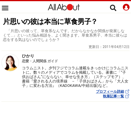
片思いの彼は本当に草食男子？
「片思いの彼って、草食系なんです。だからなかなか関係が発展しな
くて…」といった悩み相談を、よく聞きます。草食系男子、本当に彼らは
恋をする気はないのでしょうか？
更新日：
2011年04月12日
ひかり
恋愛・人間関係 ガイド
コラムニスト。夕刊フジでコラム連載をきっかけにコラムニス
トに。数々のメディアでコラムを掲載している。著書に「“子
供おばさん”にならない、幸せな生き方」（ステップモア）、
書籍『愛される人の境界線 －「子供おばさん」から「大人女
子」に変わる方法』（KADOKAWA/中経出版)など。
プロフィール詳細
執筆記事一覧