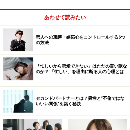
あわせて読みたい
恋人への束縛・嫉妬心をコントロールする6つ
の方法
「忙しいから恋愛できない」はただの言い訳な
のか？ 「忙しい」を理由に断る人の心理とは
恋愛の一番のテクニックは？
世の中のテクニック本には、「メールの返事はすぐにし
ない方がいい」とか「水曜日以降に来た週末のデートの
セカンドパートナーとは？異性と“不倫ではな
お誘いは、断った方がいい」など、様々なことが書かれ
いいい関係”を築く秘訣
ていますが、全ての人に当てはまるテクニックはなに
か？ というと、
相手を思いやること
に尽きるような気が
します。