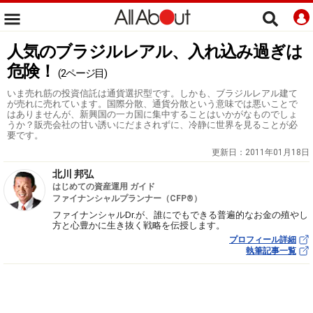
人気のブラジルレアル、入れ込み過ぎは
危険！
(2ページ目)
いま売れ筋の投資信託は通貨選択型です。しかも、ブラジルレアル建て
が売れに売れています。国際分散、通貨分散という意味では悪いことで
はありませんが、新興国の一カ国に集中することはいかがなものでしょ
うか？販売会社の甘い誘いにだまされずに、冷静に世界を見ることが必
要です。
更新日：
2011年01月18日
北川 邦弘
はじめての資産運用 ガイド
ファイナンシャルプランナー（CFP®）
ファイナンシャルDr.が、誰にでもできる普遍的なお金の殖やし
方と心豊かに生き抜く戦略を伝授します。
プロフィール詳細
執筆記事一覧