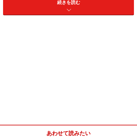
続きを読む
▼チョコレートのおすすめレシピはこちら
簡単だけど本格的！ 手作りチョコレシピ7選
プロ級本格生チョコレート(12個分)
■
生チョコレート
チョコレート
(製菓用クーベルチュー
ル)200g
生クリーム
（乳脂肪分36%)100ml
カカオパウダー
適宜
ブランデー
大さじ2
あわせて読みたい