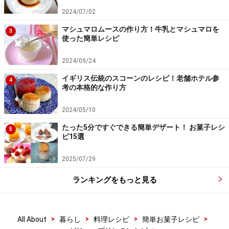
2024/07/02
マシュマロムースの作り方！牛乳とマシュマロを
3
使った簡単レシピ
2024/09/24
イギリス伝統のスコーンのレシピ！老舗ホテル参
4
切り分けて冷やす。カカオパウダーをふるう。
4
考の本格的な作り方
適当な大きさに切り分けた後、再度冷やします。
2024/05/10
たった5分ですぐできる簡単デザート！ お菓子レシ
5
カカオパウダーを上からふるい、刷毛で表面に刷り込む
ピ15選
ようにして余分なカカオパウダーを落とします。もう一
2025/07/29
度全体にカカオパウダーをかけて出来上がりです。
ランキングをもっと見る
>
>
>
>
All About
暮らし
料理レシピ
簡単お菓子レシピ