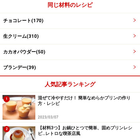
クッキングシートを敷いた型に、空気が入らないように
同じ材料のレシピ
ゆっくりとチョコレートを流し入れ、カードで平らにな
らします。
チョコレート(170)
生クリーム(310)
冷蔵庫で冷やし固めます。
カカオパウダー(50)
ブランデー(39)
人気記事ランキング
混ぜて冷やすだけ！ 簡単なめらかプリンの作り
1
方・レシピ
2023/03/07
【材料3つ】お鍋ひとつで簡単、固めプリンレシ
2
ピ…レトロな喫茶店風