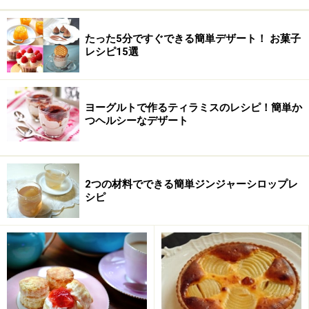
たった5分ですぐできる簡単デザート！ お菓子
レシピ15選
ヨーグルトで作るティラミスのレシピ！簡単か
つヘルシーなデザート
2つの材料でできる簡単ジンジャーシロップレ
プロ級本格生チョコレートの作り方・手順
シピ
■
本格的な生チョコレート
チョコレートを刻み、湯煎で溶かす
1
チョコレートを粗く刻んでおきます。製菓用クーベルチ
ュールチョコレートのタブレットタイプ(写真のもの)な