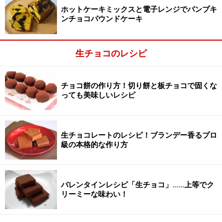
ホットケーキミックスと電子レンジでパンプキ
ンチョコパウンドケーキ
生チョコのレシピ
沸騰した生クリームを加え混ぜる
2
沸騰させた生クリームを少しずつチョコレートに加え、
チョコ餅の作り方！切り餅と板チョコで固くな
絶えずだまにならないようにゴムべらで混ぜ続けます。
っても美味しいレシピ
ブランデーを加えて、持ち上げたらとろみがついて完全
に滑らかな状態になるまで、練り込むようによく混ぜま
生チョコレートのレシピ！ブランデー香るプロ
す。
級の本格的な作り方
バーミックスやフードプロセッサーを使い、とろみが出
バレンタインレシピ「生チョコ」……上等でク
るまで良く混ぜると、カカオ成分と生クリームが乳化し
リーミーな味わい！
てより口当たりが滑らかなチョコレートになります。