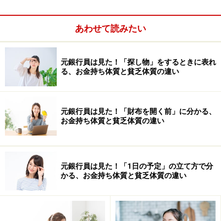
トカードで欲しいものを買って楽しみ、支払いは後とい
うパターンが中心でしたが、これからはまず友の会で貯
あわせて読みたい
めてから、ゆっくり楽しむ、堅実で賢い消費者が増えて
くるのではないでしょうか」と語っています。買い物で
元銀行員は見た！「探し物」をするときに表れ
得する友の会。それを中高年の女性に独占させる手はあ
る、お金持ち体質と貧乏体質の違い
りません。買い物に旅行に資産運用に若い女性ももっと
利用してみてはいかがでしょうか。
元銀行員は見た！「財布を開く前」に分かる、
お金持ち体質と貧乏体質の違い
元銀行員は見た！「1日の予定」の立て方で分
かる、お金持ち体質と貧乏体質の違い