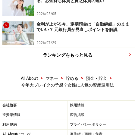
る、お金持ち体質と貧乏体質の違い
2026/08/05
金利が上がる今、定期預金は「自動継続」のまま
5
でいい？ 元銀行員が見直しポイントを解説
2026/07/29
ランキングをもっと見る
>
>
>
>
All About
マネー
貯める
預金・貯金
今年大ブレイクの予感？女性に人気の資産運用法
会社概要
採用情報
投資家情報
広告掲載
利用規約
プライバシーポリシー
All Aboutについて
著作権・商標・免責