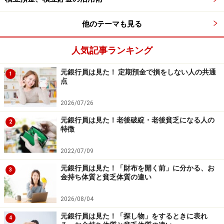
他のテーマも見る
人気記事ランキング
元銀行員は見た！ 定期預金で損をしない人の共通
1
点
2026/07/26
元銀行員は見た！老後破綻・老後貧乏になる人の
2
特徴
2022/07/09
元銀行員は見た！「財布を開く前」に分かる、お
3
金持ち体質と貧乏体質の違い
2026/08/04
元銀行員は見た！「探し物」をするときに表れ
4