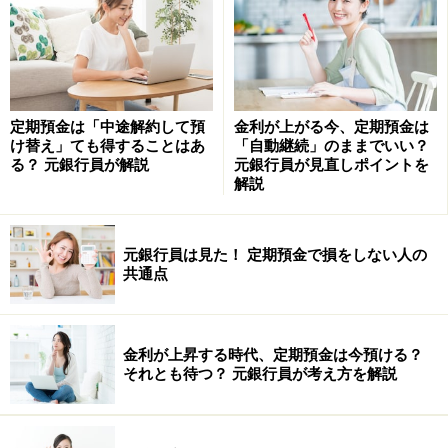
※記事内容は執筆時点のものです。最新の内容をご確認くださ
定期預金は「中途解約して預
金利が上がる今、定期預金は
い。
け替え」ても得することはあ
「自動継続」のままでいい？
本記事の内容は一般的な情報提供を目的としており、特定の金融
る？ 元銀行員が解説
元銀行員が見直しポイントを
商品や投資行動を推奨するものではありません。
解説
投資や資産運用に関する最終的なご判断はご自身の責任において
行ってください。
掲載情報の正確性・完全性については十分に配慮しております
が、その内容を保証するものではなく、これに基づく損失・損害
元銀行員は見た！ 定期預金で損をしない人の
などについて当社は一切の責任を負いません。
共通点
最新の情報や詳細については、必ず各金融機関やサービス提供者
の公式情報をご確認ください。
【編集部からのお知らせ】
金利が上昇する時代、定期預金は今預ける？
・「家計」について、
アンケート（2026/8/31まで）
を実施
それとも待つ？ 元銀行員が考え方を解説
中です！
※抽選で20名にAmazonギフト券1000円分プレゼント
※謝礼付きの限定アンケートやモニター企画に参加が可能に