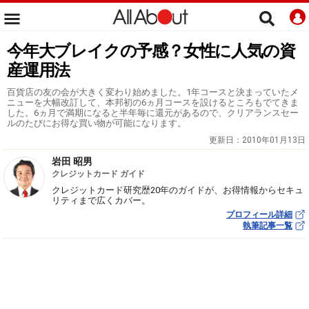
今年大ブレイクの予感？女性に人気の資
産運用法
百貨店の友の会が大きく変わり始めました。1年コースと決まっていたメ
ニューを大幅改訂して、本邦初の6ヵ月コースを設けるところもでてきま
した。6ヵ月で満期になると半年毎に還元があるので、クリアランスセー
ルのたびにお得な買い物が可能になります。
更新日：
2010年01月13日
岩田 昭男
クレジットカード ガイド
クレジットカード研究歴20年のガイドが、お得情報からセキュ
リティまで広くカバー。
プロフィール詳細
執筆記事一覧