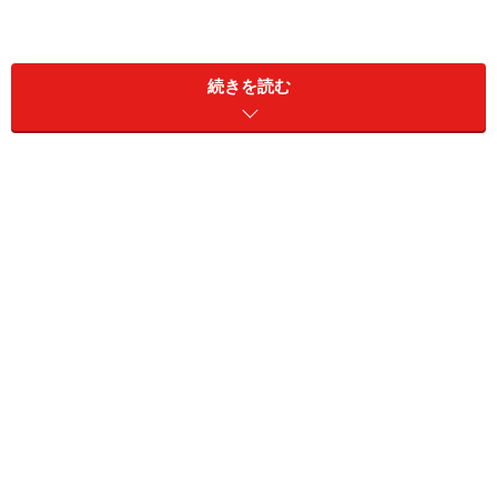
続きを読む
「先に楽しんで後から支払い」から「先に
貯めて後から楽しみ」に変化している消費
者心理
さらに買い物だけでなく、ハワイやバリなどの旅行商品
にも使えますから、若い女性にもおすすめです。たとえ
ば、夏に20万円必要というならば、毎月3万円積み立て
て半年たてば目標の金額に届きます（実質割引率は１年
コースの約7.7％より若干落ちて、約6.3％になりま
す）。
エムアイ友の会の高村芳郎社長は、「今まではクレジッ