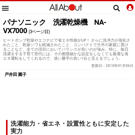
パナソニック 洗濯乾燥機 NA-
VX7000
(3ページ目)
ヒートポンプ乾燥やエコナビで省エネ性能がUP！ さらに洗浄力が強化さ
れたこと、乾燥シワも軽減されたこと、コンパクトで大半の家庭に置け
ることなど、全ての項目においてバランスが良いのが強み。特に、毎日
洗濯をする子育て世代には、その都度細かな設定をしなくても最適な省
エネ運転をしてくれるので、使い勝手の良い1台と言えるでしょう。
更新日：
2010年01月06日
戸井田 園子
洗濯能力・省エネ・設置性ともに安定した
実力