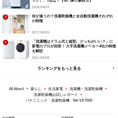
ック」、1位は？【専門家の解説も】
2026/04/03
何が違うの？洗濯乾燥機と全自動洗濯機それぞれ
4
の特徴
2017/08/05
「洗濯機はドラム式と縦型、どっちがいい？」に
5
家電のプロが回答！ 大手洗濯機メーカー4社の特徴
を解説
2021/04/08
ランキングをもっと見る
>
>
>
>
All About
暮らし
生活家電
洗濯機・洗濯乾燥機
>
洗濯乾燥機お試しレポート
パナソニック 洗濯乾燥機 NA-VX7000