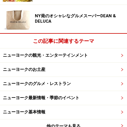
意外かもしれませんが、メトロポリタン美術館ではモダ
ンアートも充実しているんです。ここでは、ジャクソ
NY発のオシャレなグルメスーパーDEAN &
ン・ポロック、ジョージア・オキーフ、マーク・ロスコ
DELUCA
ー、ピカソ、マチス、ジャコメッティらの作品を見つけ
ることができます。ここのセクションは若い学生の見学
この記事に関連するテーマ
者が多く、いつも熱気が溢れているのが特徴的。
ニューヨークの観光・エンターテインメント
ニューヨークのお土産
ニューヨークのグルメ・レストラン
ニューヨーク最新情報・季節のイベント
ニューヨーク基本情報
他のテーマも見る