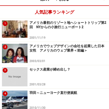
人気記事ランキング
ギリシャ・ローマンアート
アメリカ最初のリゾート地へショートトリップ第2
1
回 NYからの小旅行ニューポート2
2001/11/19
美術館の建築美も堪能
アメリカでウェブデザインの会社を起業した日本
2
女性 アメリカのウェブ業界＜前編＞
美しい彫刻の数々が出迎えてくれるここは、天井高のス
ペースに自然光がたっぷりと入り、とても清々しい一
2003/03/01
角。ちょっと小休止しながら見て回るのにぴったりなほ
セックス産業が締め出し？
3
ど、ゆっくりとした時間が流れています。大理石の彫刻
を見ては、人間の肉体美に改めて気づかされるでしょ
2001/03/28
う。ヘラクレス像やフレスコ絵画などを中心に鑑賞する
のがおススメ。
羽田～ニューヨーク直行便就航
4
2010/11/30