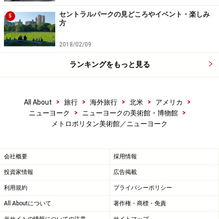
セントラルパークの見どころやイベント・楽しみ
5
アジアンアート
方
2018/02/09
ランキングをもっと見る
教科書で見たあの絵！ photo: MET
世界最大規模のメトロポリタン美術館ですから、アジア
の美術ももちろん網羅しており、日本の作品も充実。な
>
>
>
>
>
All About
旅行
海外旅行
北米
アメリカ
>
>
ニューヨーク
ニューヨークの美術館・博物館
ぜ日本になくて、ここに？と思ってしまうほど貴重な作
メトロポリタン美術館／ニューヨーク
品が並んでいるんです。ここでは尾形光琳の晩年の作
『八橋図』と、葛飾北斎の『富嶽三十六景』を鑑賞する
のをお忘れなく。
会社概要
採用情報
投資家情報
広告掲載
利用規約
プライバシーポリシー
All Aboutについて
著作権・商標・免責
当サイトの情報についての注意
サイトマップ