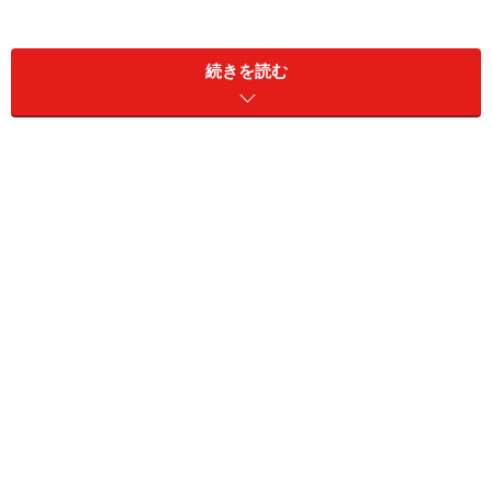
続きを読む
エジプシャンアート
数々の映画にも登場した有名な神殿
エントランスからすぐにあるのが、エジプシャン・ギャ
ラリー。館内でも特に人気の高いコレクションで、深遠
なるエジプト文明の世界へと人々を誘います。このコレ
クションの名物ともいえるのが、BC15世紀に建設された
とされるデンデュール神殿。光がさしこむギャラリーに
鎮座する様は、神秘的で神々しさを感じさせます。