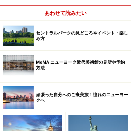
あわせて読みたい
セントラルパークの見どころやイベント・楽し
み方
MoMA ニューヨーク近代美術館の見所や予約
方法
頑張った自分へのご褒美旅！憧れのニューヨー
ヨーロピアンアート、印象派
クへ
ドガの作品も発見 photo: MET