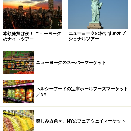
日本人に特に人気なのが印象派アーティストによる絵画
でしょう。ここメトロポリタン美術館では、モネ、セザ
ンヌ、ロートレック、マネ、ルノワールなどの、代表的
な作品がずらりと集結。特に、セザンヌとマネの作品が
ニューヨークのおすすめオプ
本領発揮は夜！ ニューヨーク
充実しています。ヨーロピアンアートのセクションは宗
ショナルツアー
のナイトツアー
教絵画が多く、馴染みのない人には退屈かもしれません
が、マップを見ながら効率良く回りましょう。
ニューヨークのスーパーマーケット
ヘルシーフードの宝庫ホールフーズマーケット
／NY
モダンアート
楽しみ方色々、NYのフェアウェイマーケット
開放的なモダンアートギャラリー