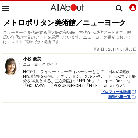
メトロポリタン美術館／ニューヨーク
ニューヨークを代表する最大級の美術館。古代から現代アートまで、幅
広い年代の世界のアートを展示しています。ニューヨーク観光において
は、マストで訪れたい場所です。
更新日：
2011年01月05日
小松 優美
ニューヨーク ガイド
NY在住。ライター・コーディネーターとして、日本の雑誌に
NYの情報を提供。ファッション、グルメやアート・スポット紹
介を得意とする。主な雑誌は「NYLON」「Harper's Bazaar」
「GQ JAPAN」「VOGUE NIPPON」「ELLE a Table」など。
プロフィール詳細
執筆記事一覧