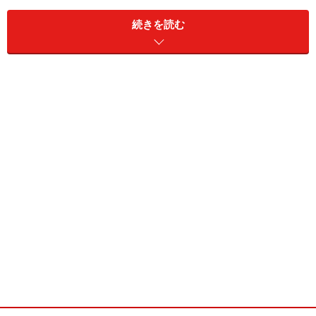
ところが、それらの制度が決まったときに、子育てファ
続きを読む
ミリーの税負担が重くなる
扶養控除の見直し
も決まって
いたって気がついていましたか？
2011年1月から家計に大きく影響する話です。子育てフ
ァミリーはいまから心しておきましょう。
0～15歳の扶養控除が廃止に
会社員は、年末調整で会社に扶養している家族の人数を
申請しますよね。これは配偶者や子ども、親などを養っ
ている人の経済的な負担を軽くするために、扶養家族の
人数に応じて所得税の負担を軽くする制度があるからな
んです。 会社員の場合、所得税を給与天引きで支払って
います（これを源泉徴収といいます）。会社にあらかじ