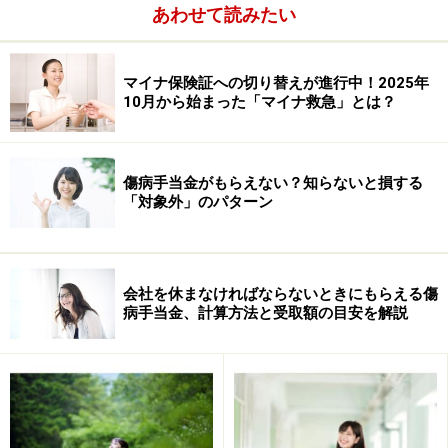
め扶養家族の人数を申請しておくことで、給与から天引
あわせて読みたい
きされる所得税額が自動的に調整されているんですよ。
マイナ保険証への切り替えが進行中！2025年
ところが、2011年からは少し事情が変わります。子ども
10月から始まった「マイナ救急」とは？
手当をもらっている家庭は、15歳以下の扶養親族に対す
る扶養控除（38万円）が廃止になり、
所得税が増税
にな
ります。2011年1月からお給料の手取りが少し減るので
傷病手当金がもらえない？知らないと損する
覚えておきましょう。
「対象外」のパターン
扶養控除の見直し（財務省ホームページより作成）
会社を休まなければならないときにもらえる傷
病手当金、計算方法と受取額の目安を解説
では、いったいどのくらい増税になるのでしょうか？
所得税の増税額は、税率によって決まります。親の所得
税率が10％の場合、1年間で子ども１人につき3万8000円
（38万円×10％）が増税になります。所得税率が20％な