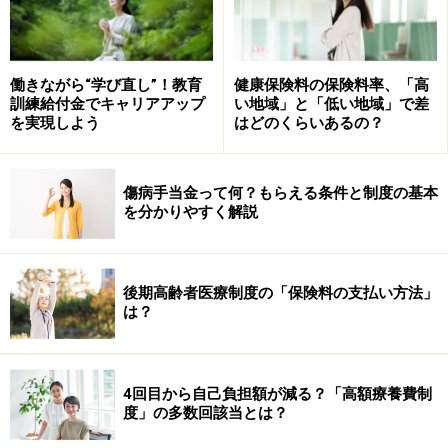
らば7万6000円が増税になりますよ。
増税になるのは、所得税だけではありません。住民税の
働きながら“学び直し”！教育
健康保険料の保険料率、「高
扶養控除（33万円）も廃止になります。住民税の税率は
訓練給付金でキャリアアップ
い地域」と「低い地域」で差
を実現しよう
はどのくらいあるの？
一律10％なので、15歳以下の子ども一人につき3万3000
円（33万円×10％）が増税になります。ただし、住民税
は所得税よりも1年遅れてやってくるため、実際に住民
傷病手当金って何？もらえる条件と制度の基本
税が上がるのは2012年6月分からとなります。
を分かりやすく解説
※記事内容は執筆時点のものです。最新の内容をご確認くださ
い。
本記事の内容は一般的な情報提供を目的としており、特定の金融
後期高齢者医療制度の「保険料の支払い方法」
商品や投資行動を推奨するものではありません。
は？
投資や資産運用に関する最終的なご判断はご自身の責任において
行ってください。
掲載情報の正確性・完全性については十分に配慮しております
が、その内容を保証するものではなく、これに基づく損失・損害
4回目から自己負担額が減る？「高額療養費制
などについて当社は一切の責任を負いません。
度」の多数回該当とは？
最新の情報や詳細については、必ず各金融機関やサービス提供者
の公式情報をご確認ください。