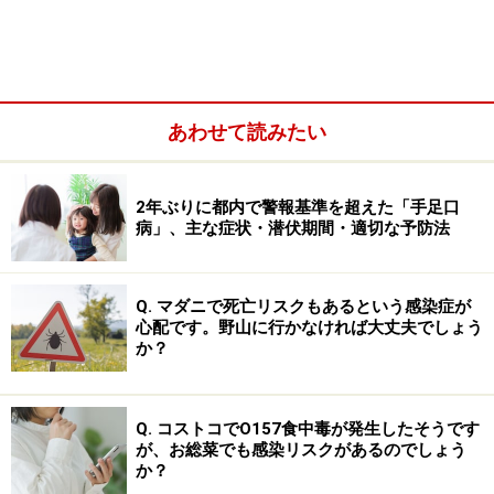
発熱した時に食欲が落ちるのは、ウイルスと闘う免疫系
が食欲をつかさどる自律神経系に影響するためです。ま
た、免疫系で産生される物質が脂肪細胞の中の、中性脂
肪の分解を促進するためと考えられています。免疫につ
あわせて読みたい
いては、「
ウイルスと戦う免疫力を発揮できる体にする
方法
」で詳しく解説しています。
2年ぶりに都内で警報基準を超えた「手足口
病」、主な症状・潜伏期間・適切な予防法
Q. マダニで死亡リスクもあるという感染症が
心配です。野山に行かなければ大丈夫でしょう
か？
Q. コストコでO157食中毒が発生したそうです
が、お総菜でも感染リスクがあるのでしょう
か？