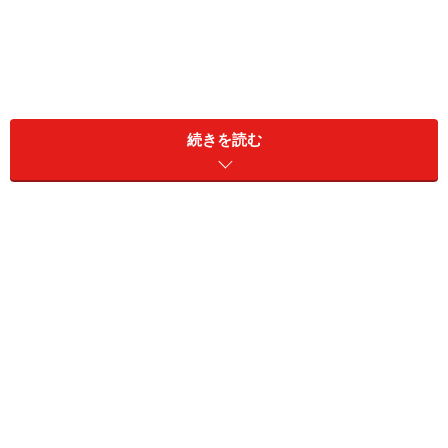
続きを読む
食欲がないときは食べなくてOK！
まず、気になる食事について。寝込んだときは何とか栄
養のあるものを食べなくてはと無理をしようとする人が
多いようですが、食欲がないときは無理に食べなくても
大丈夫です。