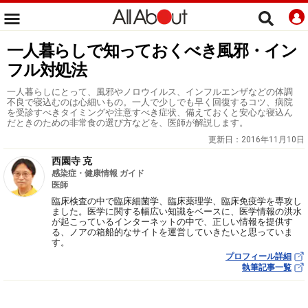
一人暮らしで知っておくべき風邪・イン
フル対処法
一人暮らしにとって、風邪やノロウイルス、インフルエンザなどの体調
不良で寝込むのは心細いもの。一人で少しでも早く回復するコツ、病院
を受診すべきタイミングや注意すべき症状、備えておくと安心な寝込ん
だときのための非常食の選び方などを、医師が解説します。
更新日：
2016年11月10日
西園寺 克
感染症・健康情報 ガイド
医師
臨床検査の中で臨床細菌学、臨床薬理学、臨床免疫学を専攻し
ました。医学に関する幅広い知識をベースに、医学情報の洪水
が起こっているインターネットの中で、正しい情報を提供す
る、ノアの箱船的なサイトを運営していきたいと思っていま
す。
プロフィール詳細
執筆記事一覧