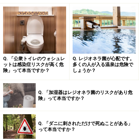
少しスケールの大きな話になりますが、人類の歴史は飢
餓との戦い。これに勝ち残った遺伝子だけが生きていま
す。人は雑食ですが代謝経路を見ると肉食寄りの雑食と
いうべきでしょう。人間にとって大事なものを表す言葉
に、「3分3日3週間」というものがあります。窒息死は3
Q. 「公衆トイレのウォシュレ
Q. レジオネラ菌が心配です。
分、脱水症は3日、餓死は3週間で起きるという意味で
ットは感染症リスクが高く危
多くの人が入る温泉は危険で
険」って本当ですか？
しょうか？
す。窒息死が3分は正しいですが、脱水症は3日未満で起
きることも。一方で、慢性疾患がある人は別として、3
週間で餓死をすることはあまりないでしょう。
寝込んで
Q. 「加湿器はレジオネラ菌のリスクがあり危
険」って本当ですか？
2～3日食べなくても、体はきちんと回復するようにでき
ているのです。
食べないことで回復が遅れると心配する
必要はありません。
Q. 「ダニに刺されただけで死ぬことがある」
って本当ですか？
食事や食糧調達のために
無理をして体を動かし、体力を