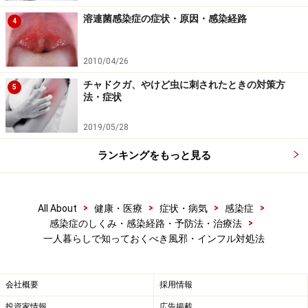
肉を守ることを考えましょう。回復後のだるさが少しは
溶連菌感染症の症状・原因・感染経路
4
軽減されるかもしれません。
糖を取れば筋肉の減少を抑
えることができます
。一挙に大量の糖を摂るのは逆に低
血糖になる事があるので、ブドウ糖や砂糖を10から20g
2010/04/26
程度含む飲料、例えば砂糖を入れた紅茶やオレンジジュ
チャドクガ、やけど虫に刺されたときの対策方
5
法・症状
ースをコップ一杯程度を取るようにしましょう。
2019/05/28
また、出前やコンビニに頼るしかない人もいるでしょ
ランキングをもっと見る
う。意外かもしれませんが、コンビニ弁当を始めとする
食品には、添加剤としてビタミンが添加されていること
が多いです。水溶性のビタミンB群とビタミンCは、何も
>
>
>
>
All About
健康・医療
症状・病気
感染症
食べていないときも腎臓から少量は出て行ってしまうの
>
感染症のしくみ・感染経路・予防法・治療法
で、これらで補うのも手です。とは言え、ビタミンC不
一人暮らしで知っておくべき風邪・インフル対処法
足でおきる壊血病でも数週間以上かかるので、数日の絶
食で心配する必要はありません。食事で摂ることが大切
会社概要
採用情報
なミネラルも、汗や腎臓からは一定量失われていきます
投資家情報
広告掲載