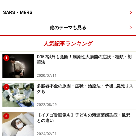
臓器不全（複数の内臓が機能しない状態）を起こしま
SARS・MERS
す。
とにかく水分補給を！
他のテーマも見る
水分以外に摂るべき食品
人気記事ランキング
少々重たい風邪でも、本当に動けないほど辛いのは1～2
O157以外も危険！病原性大腸菌の症状・種類・対
1
日でしょう。冒頭にも書きましたが、この間は水分補給
策法
さえちゃんとしておけば、食事がほとんどできなかった
2020/07/11
としても、あまり気にすることはありません。何か持病
多臓器不全の原因・症状・治療法・予後…急死リス
がある人は別として、そこまで高齢でなく、ある程度体
2
クも
力のある成人なら、自然治癒をじっと待つのも手なので
す。
2022/08/09
【イチゴ舌画像も】子どもの溶連菌感染症・風邪
3
との違い
そうはいっても水分以外に何かを摂りたいのなら、絶食
状態で寝込んだときに、意外と早くダメージを受ける筋
2024/02/01