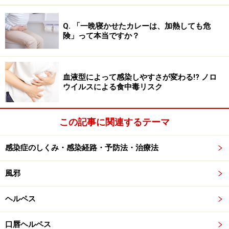
消耗するくらいなら、空腹でも寝ている方が回復の早道
です
。
Q. 「一晩寝かせたカレーは、加熱しても危
険」って本当ですか？
絶食状態でも水分補給はしっかりと！ 脱水
状態は危険
血液型によって感染しやすさが変わる!? ノロ
ウイルスによる食中毒リスク
経験則で考えても、寝込むと数日で体重が減ります。
一
番減るのは水分量
。人から出て行く水分量は、1日あた
この記事に関連するテーマ
り尿から1.5L、呼吸、発汗その他で約1Lと言われていま
す。食事をしている場合は、食品中の水分を始め、意識
感染症のしくみ・感染経路・予防法・治療法
しなくても1～1.5L程度の水分は無理なく摂取できます。
風邪
しかし、寝込んで食事量が減ると、この無意識のうちに
とっている水分摂取量が不足します。さらに発熱して発
ヘルペス
汗していると、体からは普段以上に多くの水分が失われ
口唇ヘルペス
てしまいます。脱水症状は循環不全から腎不全や最悪多