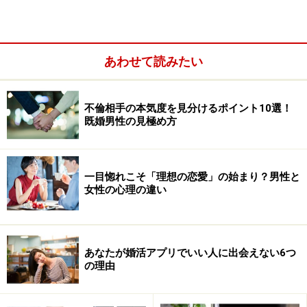
月にボクの「恋愛宝地図セミナー」を受講した時には、
まだ、その彼と出会ってはいませんでしたが、彼女はそ
の前からいわゆる婚活に積極的で、さらにブログでその
あわせて読みたい
活動内容を発信していました。そしてボクのセミナーを
受けた時の感想も、自らのブログに書いてくれた時に、
不倫相手の本気度を見分けるポイント10選！
コメントを入れてくれたのが今の彼でした。正確に言え
既婚男性の見極め方
ば、彼はその少し前から彼女の読者として、たまにコメ
ントを入れてくれていたようですが、もちろん面識はな
く、そのコメントが縁で個別でメールをすようになり、
一目惚れこそ「理想の恋愛」の始まり？男性と
一度、会いましょうということになったそうです。
女性の心理の違い
実際に出会ってみて彼の誠実な人柄がきっかけとなり、
出会ったわずか2週間後には「付き合って下さい」と言
あなたが婚活アプリでいい人に出会えない6つ
われたそうです。そこで彼女は「結婚を前提であれば」
の理由
ということを伝えて正式に付き合い始めたそうです。つ
い先日、そんな彼女と久々に会いましたが、とっても幸