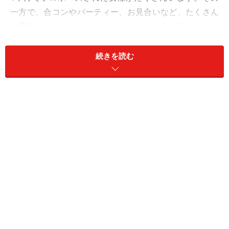
一方で、合コンやパーティー、お見合いなど、たくさん
の男性との出会いがあっても、なぜかうまく行かない女
性もいます。
続きを読む
「出会ってから結婚まで至る・・・」とってもシンプル
なことでありながら、人によってはとっても難しいこと
かも知れません。それぞれの人によって変ってしまう、
その大きな違いとは何なのでしょうか？2010年最後の記
事は、ボクの身近な方のケースを参考に、出会ってすぐ
に男性から結婚相手として選ばれた女性たちの共通点を
探っていきたいと思います。
■Kさん（32歳）の場合
まず最初は都内でコンサルタントの仕事をやっているＫ
さんのケースから見ていきましょう。彼女は自分のブロ
グを通じて未来の旦那さんとなる彼と出会いました。7