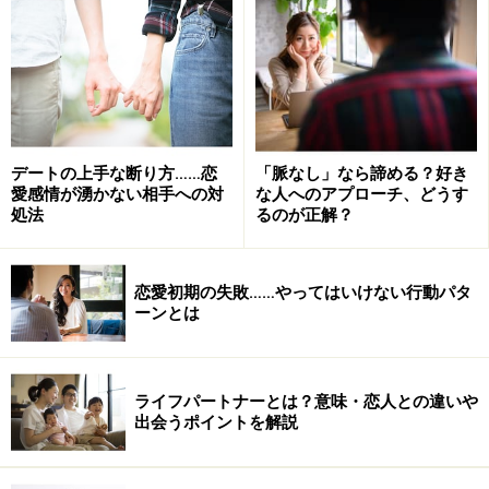
せそうに婚約指輪を見せてくれました。そして来年の夏
には無事に結婚式を挙げることが決定しています。
＞次のページでは、さらなる女性のケースをみていきま
しょう！
デートの上手な断り方……恋
「脈なし」なら諦める？好き
愛感情が湧かない相手への対
な人へのアプローチ、どうす
処法
るのが正解？
※記事内容は執筆時点のものです。最新の内容をご確認くださ
い。
恋愛初期の失敗……やってはいけない行動パタ
ーンとは
次のページへ
1
/
3
ライフパートナーとは？意味・恋人との違いや
出会うポイントを解説