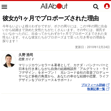
彼女が1ヶ月でプロポーズされた理由
今年もいよいよ残りわずかですが、ボクの周りには、この1年の間に出会
いから結婚まで決めた女性たちがたくさんいます。その中には、彼氏す
らいなかったのに、出会ってからわずか1ヶ月でプロポーズまでされた女
性もいます。そんな彼女たちがプロポーズまで至った引き寄せの理由を
探ります！
更新日：
2010年12月24日
久野 浩司
恋愛 ガイド
マリッジカウンセラー＆著者として、カナダ・バンクーバーと
日本を行き来しながら自身の結婚相談所「アルグラット・ライ
フデザイン」をオープン！ 元レコード会社の音楽プロデュー
サーなど多岐の角度から、あなたの幸せな結婚や恋愛、ライフ
デザインをプロデュース＆サポート♪
プロフィール詳細
執筆記事一覧