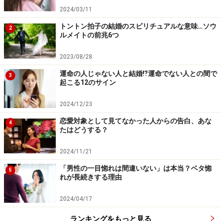
2024/03/11
トントン拍子の結婚のスピリチュアルな意味…ソウ
2
ルメイトの前兆6つ
2023/08/28
運命の人じゃない人と結婚⁉運命でない人との間で
3
起こる12のサイン
2024/12/23
恋愛対象として見てなかった人からの告白、あな
4
たはどうする？
2024/11/21
「男性の一目惚れは間違いない」は本当？ベタ惚
5
れが長続きする理由
2024/04/17
ランキングをもっと見る