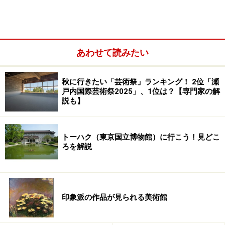
あわせて読みたい
秋に行きたい「芸術祭」ランキング！ 2位「瀬
戸内国際芸術祭2025」、1位は？【専門家の解
説も】
青森県立美術館 外観
トーハク（東京国立博物館）に行こう！見どこ
ろを解説
新幹線の終着駅、新青森駅から車でわずか10分、日本最
大級の縄文集落跡である三内丸山遺跡の隣にある青森県
立美術館は建築家、青木淳によって設計されました。遺
跡発掘跡に着想を得て設計された美術館の展示空間は、
印象派の作品が見られる美術館
細かく区切って掘られたトレンチ（遺跡発掘現場にでき