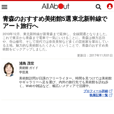
青森のおすすめ美術館5選 東北新幹線で
アート旅行へ
2010年12月、東北新幹線が新青森まで延伸し、全線開通となりました。
これで東京から青森まで電車で一気にいけることに。青森は棟方志功
や、寺山修司、そして現代では奈良美智など多くの芸術家を輩出してい
る土地。魅力的な美術館もたくさん！ということで、青森のおすすめ美
術館をピックアップしました。
更新日：
2017年11月01日
浦島 茂世
美術館 ガイド
学芸員
美術館訪問が日課のフリーライター。時間を見つけては美術館
やギャラリーへ足を運び、内外の旅行先でも美術館を訪ね歩
く。Webや雑誌など、幅広いメディアで活躍中。
プロフィール詳細
執筆記事一覧