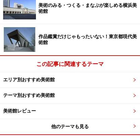
り座ってあおもり犬を観賞できますよ。
美術のみる・つくる・まなぶが楽しめる横浜美
術館
木が集まって森になる 青森県立美術館 シンボルマーク
作品鑑賞だけじゃもったいない！東京都現代美
術館
また、美術館を散策すると目にするのが、矢印のような
シンボルマーク。これは、青森の「a」と木をモチーフに
この記事に関連するテーマ
したもの。木がたくさんあつまり、森のように育ってほ
しい、という思いから、美術館ではシンボルマークをデ
エリア別おすすめ美術館
ザインに使うときは、複数によるパターンとして使用す
ることも多いそうです。
テーマ別おすすめ美術館
美術館レビュー
シンボルマークが森になってほのかに光る 夕方のメインエ
他のテーマも見る
ントランス