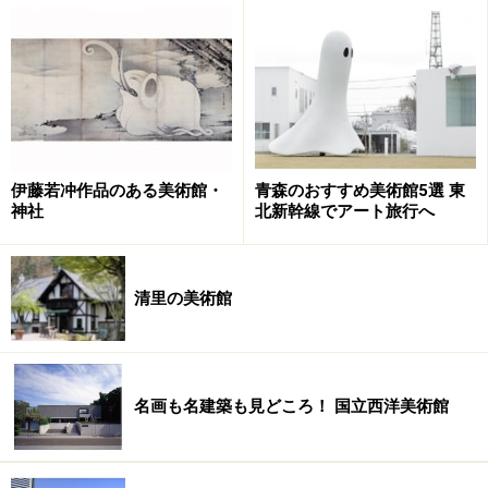
た溝のこと）のように幾何学模様に切り込まれ、白い建
物壁との対比が印象的。
2006年の開館から青森の芸術風土を世界に発信するた
め、棟方志功や寺山修司、奈良美智に成田亨など青森出
身のアーティストの作品を収蔵、展示しています。
伊藤若冲作品のある美術館・
青森のおすすめ美術館5選 東
神社
北新幹線でアート旅行へ
高さは約8.5メートル 奈良美智「あおもり犬」
そのなかでも奈良美智「あおもり犬」は、この美術館の
清里の美術館
シンボル。うなだれ気味ですがそこがなんともいえずか
わいらしい。冬にはあおもり犬の頭に雪がつもり、帽子
をかぶっているように見えます。
名画も名建築も見どころ！ 国立西洋美術館
ちなみに、上の写真には登場していませんが、あおもり
犬の正面に「えさ皿」の形のベンチもあります。ゆっく