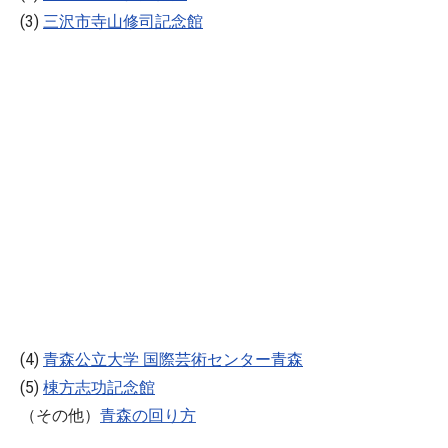
(3)
三沢市寺山修司記念館
(4)
青森公立大学 国際芸術センター青森
(5)
棟方志功記念館
（その他）
青森の回り方