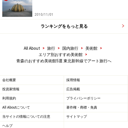
と同じ、奈良美智によるコミッションワーク「八角堂」
を眺めながら、ゆっくりした時間を過ごせます。
2010/11/01
ランキングをもっと見る
＜DATA＞
住所：青森県青森市安田字近野185
>
>
>
>
All About
旅行
国内旅行
美術館
TEL：017-783-3000
>
エリア別おすすめ美術館
開館時間：
青森のおすすめ美術館5選 東北新幹線でアート旅行へ
10月1日～5月31日 9:30～17:00 (入館は16:30まで)
ネオンサインライトアップ 16:00～17:30
会社概要
採用情報
6月1日～9月30日 9:00～18:00 (入館は17:30まで)
投資家情報
広告掲載
ネオンサインライトアップ 17:00～18:30
利用規約
プライバシーポリシー
休館日：毎月第2、第4月曜 (祝日の場合は開館、翌日休
館)、展示替期間など臨時休館も有
All Aboutについて
著作権・商標・免責
入場料：一般510円、高校生300円、小中生100円
当サイトの情報についての注意
サイトマップ
公式サイト
ヘルプ