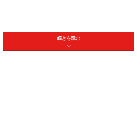
青森県立美術館（青森市）
～青森ゆかりの作家たちの作品がそろう
続きを読む