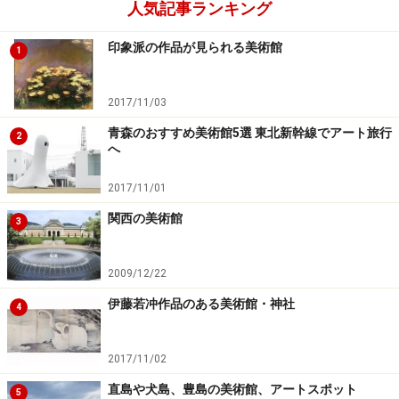
メインエントランスの壁面に飾られたネオンのシンボル
人気記事ランキング
マークは、夕方になるとライトアップ。美術館は昼間と
印象派の作品が見られる美術館
1
はまた違った雰囲気に変身します。閉館30分後までライ
トアップは続くそうなので、美術館で閉館ギリギリまで
2017/11/03
じっくり作品を鑑賞してからでも十分楽しめます。
青森のおすすめ美術館5選 東北新幹線でアート旅行
2
へ
ちなみに、美術館の案内板（サイン）に用いられている
文字（フォント）やピクトグラム（トイレのマークな
2017/11/01
ど、わかりやすい絵で描かれた記号のこと）は、この美
関西の美術館
3
術館オリジナルで作られたもの。美術館に行ったとき
は、こちらもチェックしてみてください。
2009/12/22
伊藤若冲作品のある美術館・神社
4
青森県立美術館 ミュージアムショップ
2017/11/02
ミュージアムショップ、カフェもそれぞれオリジナルの
グッズ、メニューをご用意。カフェからは、あおもり犬
直島や犬島、豊島の美術館、アートスポット
5