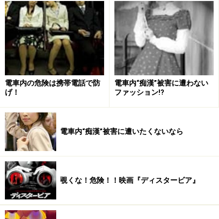
め、20代よりも人口が多いという点がありますので、
元々30代の人が多いということも考慮すべきかもしれま
せん。
電車内の危険は携帯電話で防
電車内“痴漢”被害に遭わない
げ！
ファッション!?
電車内“痴漢”被害に遭いたくないなら
覗くな！危険！！映画『ディスタービア』