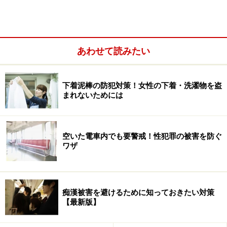
あわせて読みたい
たとえば、20代の男性が30人乗車していて、うち1人が
痴漢として捕まって、30代男性が60人乗車していて2人
痴漢として捕まれば、数としては30代が2人ということ
下着泥棒の防犯対策！女性の下着・洗濯物を盗
まれないためには
になるけれども、痴漢の存在はそれぞれの年代とも30人
に1人ということになります。元々、電車に乗っている
人数がわからなければ、また捕まらない痴漢の数は誰に
空いた電車内でも要警戒！性犯罪の被害を防ぐ
もわからないということです。30代の男性に本当に痴漢
ワザ
が多いのかどうか、実際のところ、どうなのでしょう
か？ ただ、これまでに摘発された男性に30代が多いと
いう点だけが事実としてあるということなのです。
痴漢被害を避けるために知っておきたい対策
【最新版】
昭和46年～49年（1971～1974年）の第二次ベビーブー
ムの世代が今、30代です。それ以降は減少する一方のた