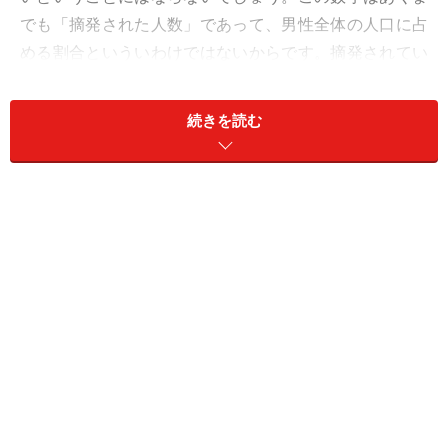
でも「摘発された人数」であって、男性全体の人口に占
める割合といういわけではないからです。摘発されてい
ない人数もあるでしょう。電車内の痴漢に関していえ
ば、まず電車に乗っている男性乗客全部の数と年代を明
続きを読む
らかにして、それを分母にして割合を出さないと、どの
年代に痴漢が一番多いのか、ということはいえないわけ
です。