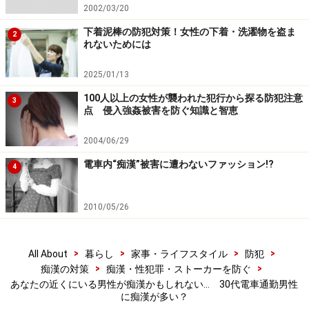
です。ただ痴漢にしたら、いくつのときに捕まるかはそ
2002/03/20
の後の人生に影響があることでしょう。習慣性になって
下着泥棒の防犯対策！女性の下着・洗濯物を盗ま
2
しまっている場合は、何度捕まってもやるかもしれませ
れないためには
んが、早めに捕まって反省して二度としなくなることが
2025/01/13
望まれます。
100人以上の女性が襲われた犯行から探る防犯注意
3
点 侵入強姦被害を防ぐ知識と智恵
バンザイ乗車のススメ
2004/06/29
一般の男性乗客としては、むしろ「えん罪」を恐れるも
電車内“痴漢”被害に遭わないファッション!?
4
のでしょうから、混雑した電車内では吊革に掴まりなが
ら新聞や本でも読んだり、両手で吊革に掴まるなど、両
2010/05/26
手を上げておく、言ってみれば「バンザイ乗車」をする
ことで、誤解を招かないように警戒していただければと
>
>
>
>
All About
暮らし
家事・ライフスタイル
防犯
思います。すでに多くの男性が、心がけていると耳にし
>
>
痴漢の対策
痴漢・性犯罪・ストーカーを防ぐ
ます。
あなたの近くにいる男性が痴漢かもしれない… 30代電車通勤男性
に痴漢が多い？