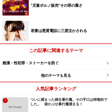
比較すると20代は30代に比べて性衝動は強いだろうけれ
“児童ポルノ販売”その罪の重さ
ども、30代に比べるとまだずうずうしさが足りないかも
しれないし、または思慮不足かもしれない。30代は社会
的破滅をより恐れるようになっているだろうから、実行
者は少ないかもしれない。しかし20代より妄想の度合い
若妻は悪質電話に三度泣かされる
が高まり、さらに巧妙な手口を駆使して捕まらない人の
数が多いかもしれない。それに、40代50代60代であろう
とも、むしろ長年の経験から捕まりにくいテクニックを
この記事に関連するテーマ
会得しているかもしれない、などなど、実際にすべての
痴漢・性犯罪・ストーカーを防ぐ
男性乗車客にウソ発見器や心理テストでもしない限り
は、わからないことでしょう。
他のテーマも見る
妄想や衝動には個人差があるので、元々年代別に考える
人気記事ランキング
ことにあまり意味がないかもしれません。たまたま捕ま
った痴漢容疑者に30代が多いという事実がありますが、
ついに捕まった婦女暴行魔。その手口は特徴的で
1
した。 袋かぶせ暴行魔捕まる！
被害者からすれば、相手が何歳であろうと関係ないこと