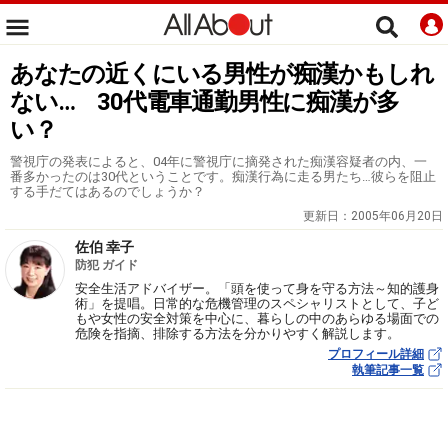
あなたの近くにいる男性が痴漢かもしれ
ない… 30代電車通勤男性に痴漢が多
い？
警視庁の発表によると、04年に警視庁に摘発された痴漢容疑者の内、一
番多かったのは30代ということです。痴漢行為に走る男たち…彼らを阻止
する手だてはあるのでしょうか？
更新日：
2005年06月20日
佐伯 幸子
防犯 ガイド
安全生活アドバイザー。「頭を使って身を守る方法～知的護身
術」を提唱。日常的な危機管理のスペシャリストとして、子ど
もや女性の安全対策を中心に、暮らしの中のあらゆる場面での
危険を指摘、排除する方法を分かりやすく解説します。
プロフィール詳細
執筆記事一覧