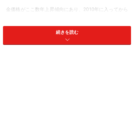
金価格がここ数年上昇傾向にあり、2010年に入ってから
も高値を更新する日々が続いています。そのため、金を
有望な投資先として考える人が増加傾向にあります。
続きを読む
とは言え、投資信託や株などであればずいぶんと身近な
商品になってはきましたが、金地金となるとはまだなじ
みのない商品と言えるかもしれません。後で「こんなは
ずじゃなかった」という事態に陥らないためにも、金地
金を購入する前に最低限知っておきたいメリットや注意
点を解説していきます。
まずは金地金を購入する際のメリットから考えてみまし
ょう。