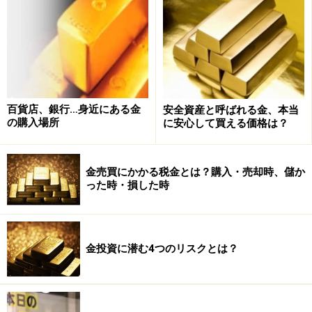
金地金はそのものに価値があるため、政治経済が不安定
になっても影響を受けにいという特徴があります。その
ため、経済不安などに陥った場合には安全資産としてそ
の価値が高まり、金地金に注目が集まりやすくなってい
ます。
百貨店、銀行…身近にある金
安全資産と呼ばれる金、本当
の購入場所
に安心して買える価格は？
ここ数年、金価格が上昇傾向にある背景には、世界的な
信用不安が理由の一つとして挙げられるでしょう。
金売買にかかる税金とは？購入・売却時、儲か
った時・損した時
次のページでは、金地金を購入する際の注意点としては
どのようなものが挙げられるのかを解説していきます。
※記事内容は執筆時点のものです。最新の内容をご確認くださ
金投資に潜む4つのリスクとは？
い。
本記事の内容は一般的な情報提供を目的としており、特定の金融
商品や投資行動を推奨するものではありません。
投資や資産運用に関する最終的なご判断はご自身の責任において
行ってください。