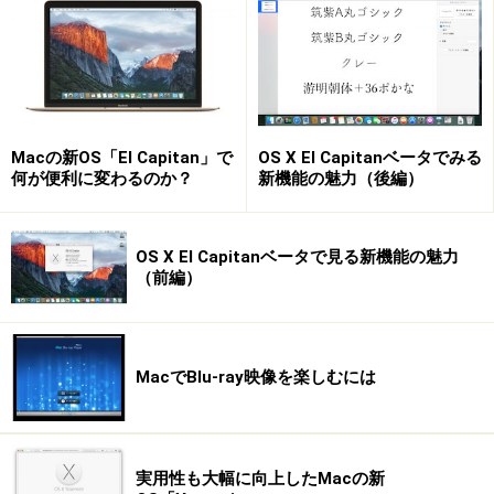
を切り替えたときにデスクトップを切り替えるかどうかを設
定します（クリックで拡大）
基本的な使い方
Macの新OS「El Capitan」で
OS X El Capitanベータでみる
何が便利に変わるのか？
新機能の魅力（後編）
●デスクトップをすべて見る
すべてのデスクトップを表示するには、Dock上のアイコ
OS X El Capitanベータで見る新機能の魅力
ンをクリックする方法と、F19キー（またはF8キー）を
（前編）
押す方法があります。
Dockのアイコンをクリックするとすべてのデスクトップが表
MacでBlu-ray映像を楽しむには
示されます
●目的のデスクトップに切り替える
実用性も大幅に向上したMacの新