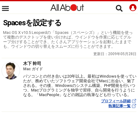
Spacesを設定する
Mac OS X v10.5 Leoperdの「Spaces（スペーシズ）」という機能を使っ
て複数のデスクトップを使い分ければ、ウインドウを作業に応じてグル
ープ分けすることができ、たくさんアプリケーションを起動したままで
も、ウインドウの切り替えをスムーズに行うことができます。
更新日：
2009年05月28日
木下 幹司
Mac ガイド
パソコンとの付き合いは20年以上。最初はWindowsを使ってい
たが、務めていたソフトウェア開発会社でMacに出会い、魅了
される。その後、Windowsのシステム構築、PHP開発を行いつ
つ、Macプログラミングを独学で習得、自ら開発を行うように
なる。「MacPeople」などの雑誌の執筆なども行っている。
プロフィール詳細
執筆記事一覧