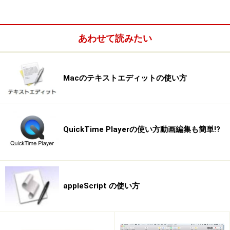
あわせて読みたい
Macのテキストエディットの使い方
QuickTime Playerの使い方動画編集も簡単!?
appleScript の使い方
1.オンにするとSpaces が使えるようになります。2.デスクト
ップの切り替えメニューをメニューバーに表示します。3.デ
スクトップを増やしたり減らしたりします。4.デスクトップ
とアプリケーションを関連づけます。5.Spacesを操作するキ
ーボードショートカットを設定します。6.アプリケーション