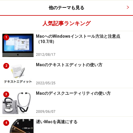
他のテーマも見る
●各デスクトップにアプリケーションを割り当てる
人気記事ランキング
各デスクトップとアプリケーションを関連づけること
で、アプリケーションを起動または切り替えるときに自
MacへのWindowsインストール方法と注意点
1
（10.7/8）
動的にデスクトップが切り替わるように設定できます。
2012/08/17
Macのテキストエディットの使い方
2
便利な使い方
●F19キーなどですべてのデスクトップを表示させたあ
2022/05/25
と、F3キー（※機種によって異なります）の「すべての
Macのディスクユーティリティの使い方
3
ウインドウ」を表示させることで、すべてのデスクトッ
プのすべてのウインドウが表示されます。ただしExpose
2009/06/07
の「アプリケーション」や「デスクトップを表示」のキ
遅いMacを高速にする
ーを押すと、すべてのデスクトップの表示が解除されて
4
しまいます。