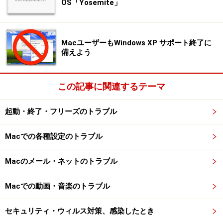
OS「Yosemite」
目的のデスクトップに切り替えるには、F19キーなどに
よりすべてのデスクトップを表示させてからクリックし
て選ぶか、control キーを押しながら、デスクトップ番号
MacユーザーもWindows XP サポート終了に
の数字キーを押します。control キーを押しながら、矢印
備えよう
キーを操作することでも切り替えが可能です。
この記事に関連するテーマ
切り替え時に表示されるイメージ。デスクトップの数に応じ
て形が変わります
起動・終了・フリーズのトラブル
Macでの各種設定のトラブル
また、「システム環境設定 - Exoise と Spaces」の
「Spaces」画面で「メニューバーに操作スペースを表
Macのメール・ネットのトラブル
示」をオンにすれば、メニューバーからデスクトップを
切り替えることが可能です。
Macでの動画・音楽のトラブル
セキュリティ・ウィルス対策、感染したとき
デスクトップ番号を選択します