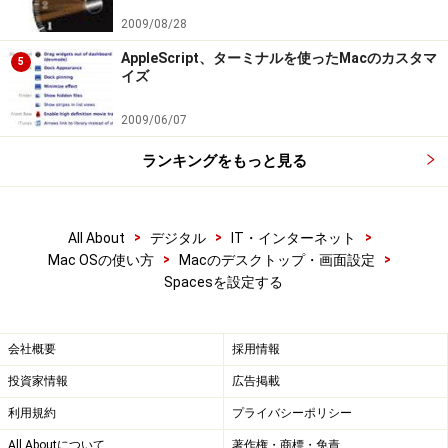
2009/08/28
AppleScript、ターミナルを使ったMacのカスタマ
5
イズ
すべてのデスクトップにあるすべてのウインドウがわかりま
す（クリックで拡大）
2009/06/07
ランキングをもっと見る
●
すべてのウインドウをデスクトップの1番（左上端）に
移動する
>
>
>
F19キーなどですべてのデスクトップを表示し、キーボ
All About
デジタル
IT・インターネット
>
>
Mac OSの使い方
Macのデスクトップ・画面設定
ードの「C」を押します。
Spacesを設定する
●デスクトップの入れ替え
F19キーなどですべてのデスクトップを表示させたあ
会社概要
採用情報
と、ウインドウ以外の部分をドラッグすることでデスク
投資家情報
広告掲載
トップの配置を変更することができます。ただし、すべ
利用規約
プライバシーポリシー
てのデスクトップを表示させた直後は選択中のデスクト
All Aboutについて
著作権・商標・免責