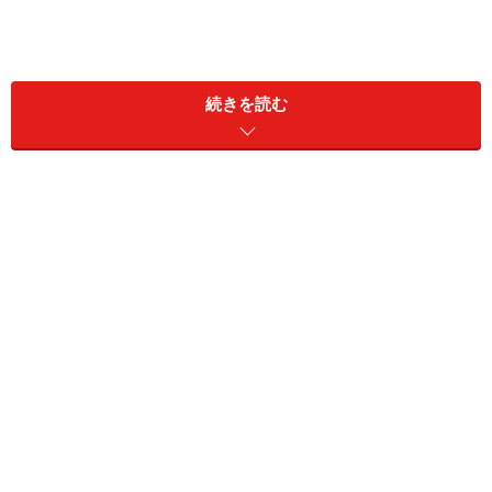
Spacesの設定方法
続きを読む
「Spaces」を有効にするには、「システム環境設定 -
Exoise と Spaces」で「Spaces」をクリックし、
「Spaces を有効にする」のチェックをオンにします。
この設定画面上では、どれだけのデスクトップを用意し
て、どのように切り替えるか？を設定できます。キーボ
ードショートカットやマウスキーへの割り当て変更もこ
こで行うことができます。