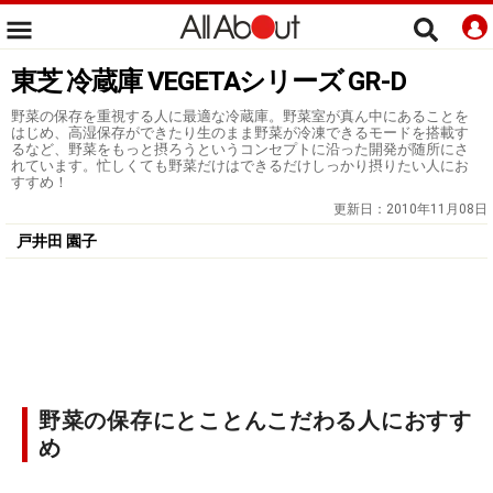
東芝 冷蔵庫 VEGETAシリーズ GR-D
野菜の保存を重視する人に最適な冷蔵庫。野菜室が真ん中にあることを
はじめ、高湿保存ができたり生のまま野菜が冷凍できるモードを搭載す
るなど、野菜をもっと摂ろうというコンセプトに沿った開発が随所にさ
れています。忙しくても野菜だけはできるだけしっかり摂りたい人にお
すすめ！
更新日：
2010年11月08日
戸井田 園子
野菜の保存にとことんこだわる人におすす
め