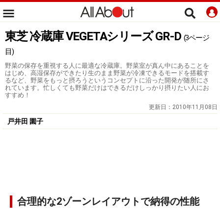
東芝 冷蔵庫 VEGETAシリーズ GR-D
(3ページ
目)
野菜の保存を重視する人に最適な冷蔵庫。野菜室が真ん中にあることを
はじめ、高湿保存ができたり生のまま野菜が冷凍できるモードを搭載す
るなど、野菜をもっと摂ろうというコンセプトに沿った開発が随所にさ
れています。忙しくても野菜だけはできるだけしっかり摂りたい人にお
すすめ！
更新日：
2010年11月08日
戸井田 園子
合理的な2ゾーンレイアウトで納得の性能