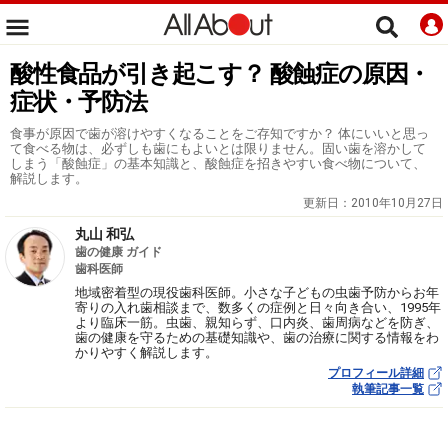
酸性食品が引き起こす？ 酸蝕症の原因・
症状・予防法
食事が原因で歯が溶けやすくなることをご存知ですか？ 体にいいと思っ
て食べる物は、必ずしも歯にもよいとは限りません。固い歯を溶かして
しまう「酸蝕症」の基本知識と、酸蝕症を招きやすい食べ物について、
解説します。
更新日：
2010年10月27日
丸山 和弘
歯の健康 ガイド
歯科医師
地域密着型の現役歯科医師。小さな子どもの虫歯予防からお年
寄りの入れ歯相談まで、数多くの症例と日々向き合い、1995年
より臨床一筋。虫歯、親知らず、口内炎、歯周病などを防ぎ、
歯の健康を守るための基礎知識や、歯の治療に関する情報をわ
かりやすく解説します。
プロフィール詳細
執筆記事一覧