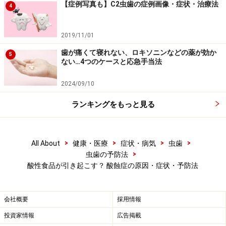
【症例写真も】C2虫歯の症例画像・症状・治療法
しょう。これは虫歯ができる過程とほぼ同じですね。
4
2019/11/01
歯が痛くて寝れない、ロキソニンなどの薬が効か
5
ない…4つのケースと応急手当法
2024/09/10
ランキングをもっと見る
>
>
>
>
All About
健康・医療
症状・病気
虫歯
>
虫歯の予防法
酸性食品が引き起こす？ 酸蝕症の原因・症状・予防法
酸蝕症の予防法
会社概要
採用情報
上記の歯の再石灰化による修復力を強化すれば、食べた
投資家情報
広告掲載
直後に一時的に溶けた歯はすぐに戻るので、酸蝕症にな