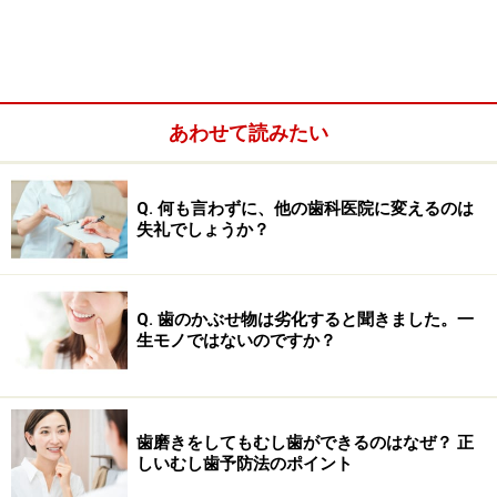
あわせて読みたい
Q. 何も言わずに、他の歯科医院に変えるのは
失礼でしょうか？
虫歯の場合、プラーク（歯垢）に集まっている細菌が、
Q. 歯のかぶせ物は劣化すると聞きました。一
生モノではないのですか？
砂糖などを餌に酸を出します。一般的には、このように
細菌が原因で歯に穴をあいてしまうことを「虫歯」と呼
んでいますが、実は食べ物でも同じように口内が酸性の
環境になると、歯の表面が溶けてしまったり、弱くなっ
歯磨きをしてもむし歯ができるのはなぜ？ 正
しいむし歯予防法のポイント
てしまうことがあるのです。これを「酸蝕歯」と呼びま