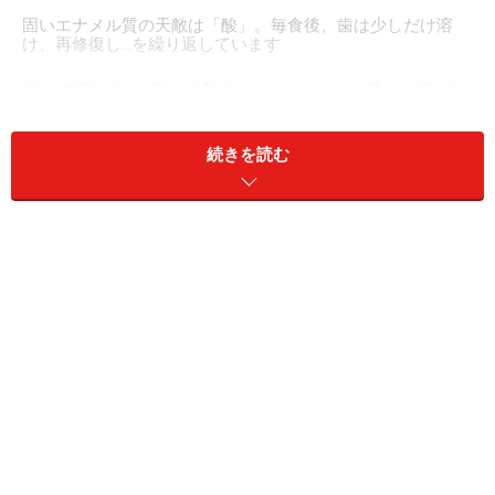
固いエナメル質の天敵は「酸」。毎食後、歯は少しだけ溶
け、再修復し…を繰り返しています
歯の表面の白く見える部分は、「エナメル質」と呼ばれ
る、体の中で最も固いとされている組織。エナメル質は
非常に固いため、削ったり穴をあけたりするのは簡単で
続きを読む
はありません。歯の治療でもダイヤモンド粒子がついた
器具を、約20～40万回転もの高速回転させ、水で冷却し
ながら削っているほどです。
そんな超硬質なエナメル質の弱点は「酸」。これほど固
い歯も、酸によって脱灰して溶けてしまいます。歯の表
面が、pH5.5以下に長時間さらされると、次第に脱灰が
起こり、エナメル質、象牙質なども柔らかくなって溶
け、穴が開いていくのです。