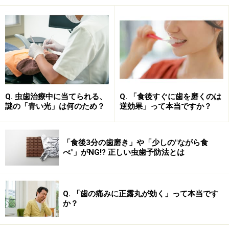
す。
酸蝕症の原因
■柑橘系の果物
グレープフルーツ、レモン、ミカンなど
Q. 虫歯治療中に当てられる、
Q. 「食後すぐに歯を磨くのは
謎の「青い光」は何のため？
逆効果」って本当ですか？
■一部の飲料・調味料
ジュースなどの炭酸飲料、ワイン、お酢など
「食後3分の歯磨き」や「少しの"ながら食
文字通りですが、酸を含む「酸っぱい味がするもの」
べ"」がNG!? 正しい虫歯予防法とは
が、歯にダメージを与えやすい食べ物と考えられます。
ちょっと変わったところでは、酸性の強い温泉水などの
飲用、口をゆすぐ習慣なども、酸蝕歯になりやすいと言
Q. 「歯の痛みに正露丸が効く」って本当です
か？
われているので、注意しましょう。