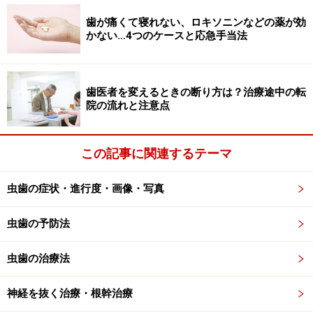
歯が痛くて寝れない、ロキソニンなどの薬が効
酸蝕症の症状
かない…4つのケースと応急手当法
酸蝕症は、歯の表面が溶ける病気なので、虫歯のような
痛みなどの自覚症状が出ることはありません。表面のエ
歯医者を変えるときの断り方は？治療途中の転
ナメル質が溶け出すと、歯に白い斑点が見られたり、透
院の流れと注意点
明感が増したり、象牙質が透けて見えるなどの、見た目
の違いが見られるようになります。歯の表面が粗造で、
この記事に関連するテーマ
弱く柔らかい状態です。
虫歯の症状・進行度・画像・写真
酸蝕症になった歯は虫歯に対する抵抗性も弱くなってい
るので、歯磨きなどの摩擦で、柔らかい部分が削り取ら
虫歯の予防法
れてしまうことも。この場合、知覚過敏が起こることも
考えられます。
虫歯の治療法
神経を抜く治療・根幹治療