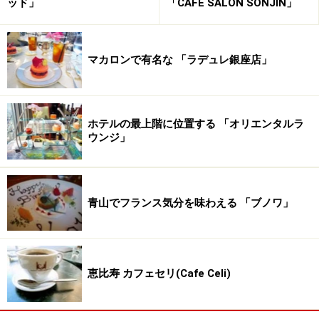
ッド」
「CAFE SALON SONJIN」
マカロンで有名な 「ラデュレ銀座店」
こちらの「銀六ロール」は、国産の米粉と石臼全粒粉に
赤米、いなきびなどの雑穀を加えたしっとり生地。中は
甘さ控え目で、口の中でなめらかにとろけてゆく、ふわ
ホテルの最上階に位置する 「オリエンタルラ
っふわの生クリームがたっぷり入っています。
ウンジ」
価格：1260円（税込）
電話 03-6228-5731
青山でフランス気分を味わえる 「ブノワ」
パティスリー「風と土」
HP
※記事内容は執筆時点のものです。最新の内容をご確認くださ
い。
※メニューや料金などのデータは、取材時または記事公開時点で
恵比寿 カフェセリ(Cafe Celi)
の内容です。