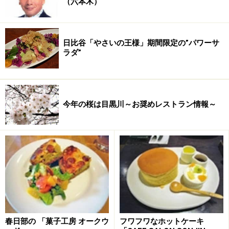
（六本木）
銀六ロール
日比谷「やさいの王様」期間限定の”パワーサ
2009年12月3日にオープンして、まもなく１年を迎え
ラダ”
る、パティスリー「風と土」。「お菓子は風土にあり」
をコンセプトにしてるだけあり、できるだけ日本の土地
で収穫した素材を使っているのが特徴です。
今年の桜は目黒川～お奨めレストラン情報～
春日部の 「菓子工房 オークウ
フワフワなホットケーキ