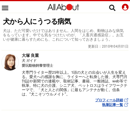
犬から人にうつる病気
犬は、ただ可愛いだけではありません。人間をはじめ、動物はみな病気
をもっています。中でも気をつけたいのが、「人畜共通感染症」。お互
いが健康に暮らすためにも、これについて知っておきましょう。
更新日：
2010年04月01日
大塚 良重
犬 ガイド
愛玩動物飼養管理士
犬専門ライター歴25年以上。1頭の犬との出会いが人生を変え
る。愛犬への感謝を胸に、ライターへと転身した後、犬専門月
刊誌や新聞での連載や、取材記事、書籍、一般雑誌、web等で
執筆。特に犬の介護、シニア犬、ペットロスはライフワークテ
ーマで、「犬と人との関係」に最もアンテナが動く。信条
は、“犬こそソウルメイト”。
プロフィール詳細
執筆記事一覧