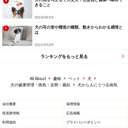
4
きること
2024/08/04
犬の耳の形や構造の種類、動きからわかる感情と
5
は
2023/09/09
ランキングをもっと見る
>
>
>
>
All About
趣味
ペット
犬
>
犬の健康管理・病気・去勢・避妊
犬から人にうつる病気
会社概要
採用情報
投資家情報
広告掲載
利用規約
プライバシーポリシー