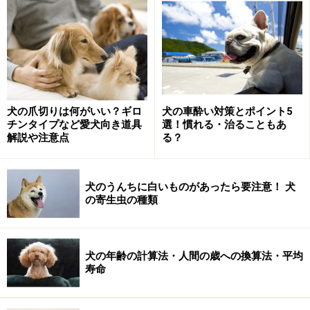
です。直接伝播は、咬まれたり、舐められたり、咳やク
シャミなど、感染動物から直接うつるものを言います。
それに対して間接伝播は、たとえばノミやダニなど、何
らかの媒介となるものが存在してうつるものを言いま
す。
犬の爪切りは何がいい？ギロ
犬の車酔い対策とポイント5
チンタイプなど愛犬向き道具
選！慣れる・治ることもあ
間接伝播は、さらに3つのカテゴリーに分けることがで
解説や注意点
る？
き、病原体に汚染された水や土が媒介物となる「環境媒
介」、ノミやダニ、蚊などの寄生によってうつる「ベク
ター媒介」、病原体に感染した肉や魚などが媒介物とな
犬のうんちに白いものがあったら要注意！ 犬
の寄生虫の種類
る「動物性食品による媒介」の3つがあります。犬から
人にうつる病気として考えると、注意したいのは、環境
媒介とベクター媒介ですね。
犬の年齢の計算法・人間の歳への換算法・平均
寿命
以下、簡単に表にまとめておきましょう。