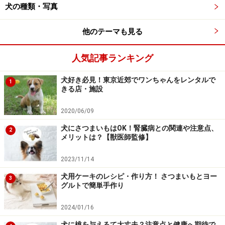
犬の種類・写真
他のテーマも見る
人気記事ランキング
犬好き必見！東京近郊でワンちゃんをレンタルで
1
きる店・施設
2020/06/09
犬にさつまいもはOK！腎臓病との関連や注意点、
2
メリットは？【獣医師監修】
2023/11/14
犬用ケーキのレシピ・作り方！ さつまいもとヨー
3
グルトで簡単手作り
2024/01/16
犬に桃を与えるて大丈夫？注意点と健康へ期待で