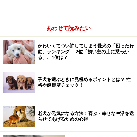
あわせて読みたい
かわいくてつい許してしまう愛犬の「困った行
動」ランキング！ 2位「飼い主の上に乗っか
る」、1位は？
子犬を選ぶときに見極めるポイントとは？ 性
格や健康度チェック！
人畜共通感染症の感染ルート
老犬が元気になる方法！喜ぶ・幸せな生活を送
人畜共通感染症は、どのように感染するのでしょう
らせてあげるための心得
か？ その感染ルートには、大きく分けて2つのものが
あります。1つめは「直接伝播」。2つめが「間接伝播」