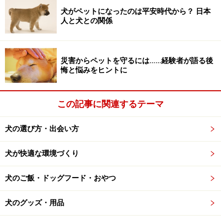
犬がペットになったのは平安時代から？ 日本
人畜共通感染症の感染ルート
人と犬との関係
※記事内容は執筆時点のものです。最新の内容をご確認くださ
い。
災害からペットを守るには……経験者が語る後
※ペットは、種類や体格（体重、サイズ、成長）などにより個体
悔と悩みをヒントに
差があります。記事内容は全ての個体へ一様に当てはまるわけで
はありません。
この記事に関連するテーマ
次のページへ
1
/
3
犬の選び方・出会い方
犬が快適な環境づくり
犬のご飯・ドッグフード・おやつ
犬のグッズ・用品