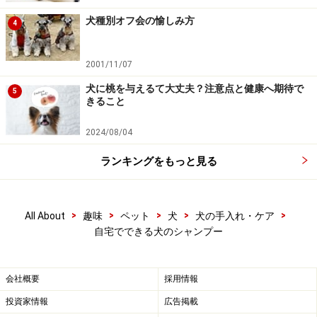
犬種別オフ会の愉しみ方
4
2001/11/07
シャンプー前にも軽く耳そうじ
犬に桃を与えるて大丈夫？注意点と健康へ期待で
5
きること
次いで、軽く耳そうじもしておきます。シャンプーをす
ることによって耳内の汚れが浮いてくるので、シャンプ
2024/08/04
ー後の仕上げとして耳そうじを再度しますから、ここで
ランキングをもっと見る
は軽く汚れをとるくらいで大丈夫です。
>
>
>
>
>
All About
趣味
ペット
犬
犬の手入れ・ケア
自宅でできる犬のシャンプー
会社概要
採用情報
投資家情報
広告掲載