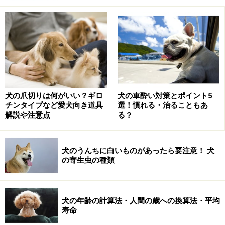
自分で愛犬をシャンプーするということは、互いのコミュニ
ケーションにもなる。
シャンプーやドライヤーが嫌いという犬は意外に多いも
犬の爪切りは何がいい？ギロ
犬の車酔い対策とポイント5
のです。元々濡れるのが嫌いという犬もいますが、そう
チンタイプなど愛犬向き道具
選！慣れる・治ることもあ
解説や注意点
る？
いったものに慣れないうちに、いきなりシャンプーをさ
れたことにより、体を洗われることに対してイヤなイメ
ージがついてしまったということもあるかもしれませ
犬のうんちに白いものがあったら要注意！ 犬
ん。
の寄生虫の種類
自分で愛犬のシャンプーをしたいと思うのであれば、そ
の前に、いろいろなものや人、環境に慣らしていく時期
犬の年齢の計算法・人間の歳への換算法・平均
寿命
にドライヤーの音やシャワー、お風呂場などにも少しず