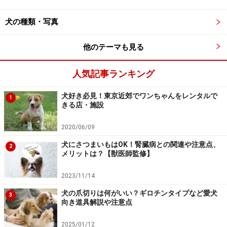
シャンプーの前にブラッシング
犬の種類・写真
シャンプーの前には多少の準備が必要です。ブラシやコ
他のテーマも見る
ームを使って、被毛をしっかりと梳かしておきましょ
う。毛のもつれや毛玉があるままシャンプーをしてしま
人気記事ランキング
うと、その部分の泡落ちが悪くなる上に、毛が固まって
しまってほぐしづらくなってしまいます。ブラッシング
犬好き必見！東京近郊でワンちゃんをレンタルで
1
きる店・施設
によって余分な抜け毛やもつれを取ることで、その分ド
ライヤーもしやすくなるので、しっかりブラッシング
2020/06/09
を。特に長毛種の場合、耳の後ろや首周り、内股、お
犬にさつまいもはOK！腎臓病との関連や注意点、
2
尻、しっぽの毛などは毛が絡まりやすいですから、コー
メリットは？【獣医師監修】
ムをかけても引っかかるところがないように梳かしてお
2023/11/14
きます。
犬の爪切りは何がいい？ギロチンタイプなど愛犬
3
向き道具解説や注意点
ついでに皮膚に赤みや傷、腫れなどがないか、健康チェ
ックも兼ねて皮膚の状態も確認することをお忘れなく。
2025/01/12