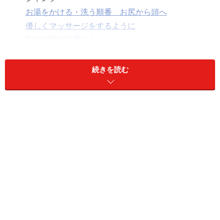
お湯をかける・洗う順番 お尻から頭へ
優しくマッサージをするように
顔や頭部は慎重に！
泡が残らないように洗い流す
シャンプー後
続きを読む
ドライヤーの風が目に入らないように注意を
シャンプーの回数
シャワーの温度