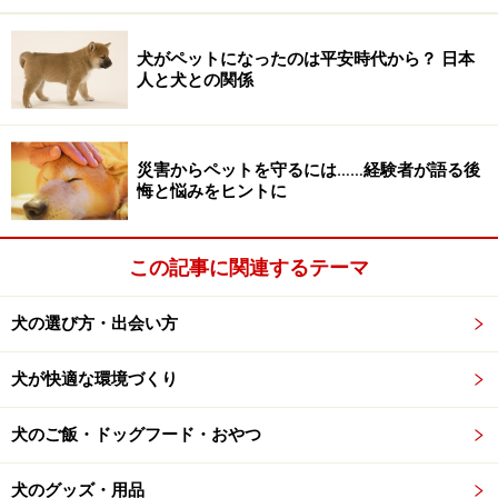
つ慣らしておくといいでしょう。
犬がペットになったのは平安時代から？ 日本
たとえばドライヤーなら、最初はドライヤーの近くで遊
人と犬との関係
んでみる→ほんの短い時間ドライヤーのスイッチを入れ
てみる→徐々にその時間を長くする→少し風をあててみ
るというように、段階を追って慣らしていくようにしま
災害からペットを守るには……経験者が語る後
悔と悩みをヒントに
す。
その他、ブラシのかけ方が乱暴で痛い（特にスリッカー
この記事に関連するテーマ
ブラシは向きや力加減によって皮膚を傷つけてしまうこ
ともあるので注意）、ドライヤーが熱過ぎる、無理矢理
犬の選び方・出会い方
押さえ込まれるというようなことでグルーミングやシャ
犬が快適な環境づくり
ンプーが嫌いになることもあるので気をつけたいもので
す。
犬のご飯・ドッグフード・おやつ
犬のグッズ・用品