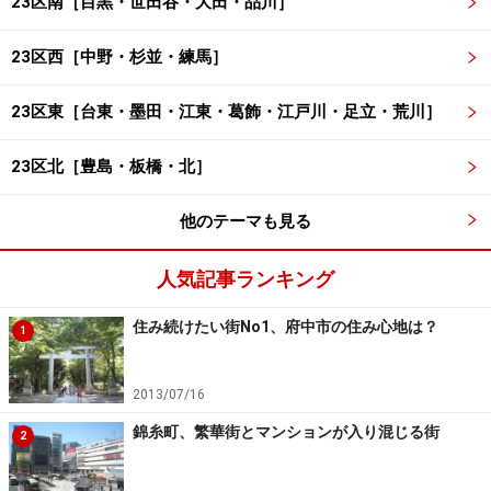
23区南［目黒・世田谷・大田・品川］
23区西［中野・杉並・練馬］
23区東［台東・墨田・江東・葛飾・江戸川・足立・荒川］
23区北［豊島・板橋・北］
他のテーマも見る
人気記事ランキング
住み続けたい街No1、府中市の住み心地は？
1
2013/07/16
錦糸町、繁華街とマンションが入り混じる街
2