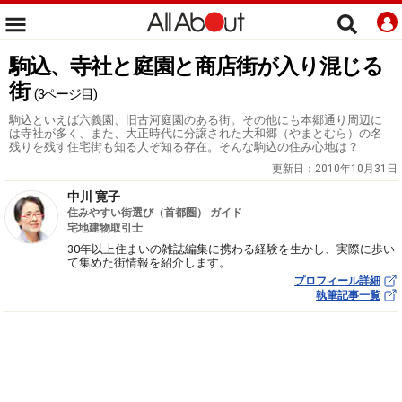
駒込、寺社と庭園と商店街が入り混じる
街
(3ページ目)
駒込といえば六義園、旧古河庭園のある街。その他にも本郷通り周辺に
は寺社が多く、また、大正時代に分譲された大和郷（やまとむら）の名
残りを残す住宅街も知る人ぞ知る存在。そんな駒込の住み心地は？
更新日：
2010年10月31日
中川 寛子
住みやすい街選び（首都圏） ガイド
宅地建物取引士
30年以上住まいの雑誌編集に携わる経験を生かし、実際に歩い
て集めた街情報を紹介します。
プロフィール詳細
執筆記事一覧