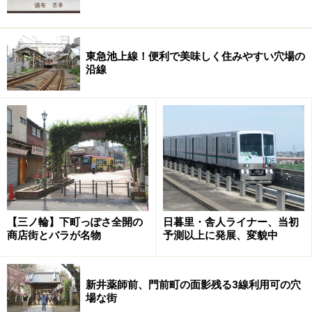
東急池上線！便利で美味しく住みやすい穴場の
沿線
【三ノ輪】下町っぽさ全開の
日暮里・舎人ライナー、当初
商店街とバラが名物
予測以上に発展、変貌中
新井薬師前、門前町の面影残る3線利用可の穴
場な街