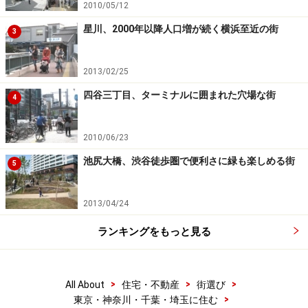
2010/05/12
星川、2000年以降人口増が続く横浜至近の街
3
2013/02/25
四谷三丁目、ターミナルに囲まれた穴場な街
4
2010/06/23
池尻大橋、渋谷徒歩圏で便利さに緑も楽しめる街
5
2013/04/24
ランキングをもっと見る
>
>
>
All About
住宅・不動産
街選び
>
東京・神奈川・千葉・埼玉に住む