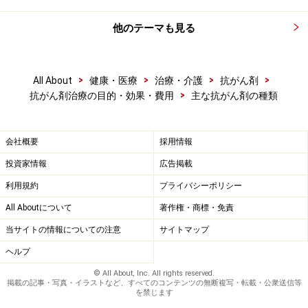
働きかけるタイプ
他のテーマも見る
がん細胞への免疫による攻撃を強化するタイプ
それぞれの抗がん剤の特徴について、以下で詳しく解説
>
>
>
>
All About
健康・医療
治療・介護
抗がん剤
します。
>
抗がん剤治療の目的・効果・費用
主な抗がん剤の種類
DNAの増殖を抑える抗がん剤
会社概要
採用情報
投資家情報
広告掲載
がん細胞も含め、全ての細胞は「DNA（デオキシリボ核
利用規約
プライバシーポリシー
酸）」を持っています。これはそれぞれの細胞の情報を
All Aboutについて
著作権・商標・免責
持った遺伝子のことで、細胞が増殖する上で欠かせない
もの。このDNAが増えるのを様々な方法で阻害すること
当サイトの情報についての注意
サイトマップ
で、がんの情報を持った細胞の増殖を押さえます。この
ヘルプ
タイプの代表的な抗がん剤は以下の通りです。
© All About, Inc. All rights reserved.
掲載の記事・写真・イラストなど、すべてのコンテンツの無断複写・転載・公衆送信等
を禁じます
■抗生物質