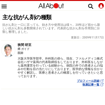
主な抗がん剤の種類
抗がん剤と一口に言っても、効き方や使用法は様々。20年ほど前から新
しい抗がん剤も多数開発されています。代表的な抗がん剤を作用別に分
類し整理しました。
更新日：
2009年11月17日
狭間 研至
癌 ガイド
医師
大阪大学医学部卒。外科医の傍ら、現在、ファルメディコ株式
会社ハザマ薬局の代表取締役をしております。外科医をしなが
ら薬局運営を行っている経験から、病院の外での患者さんの悩
みや行動を目の当たりにしております。医学的な情報を分かり
やすく解説し、医療と患者さんの橋渡しを行っていきたいと思
っております。
プロフィール詳細
執筆記事一覧