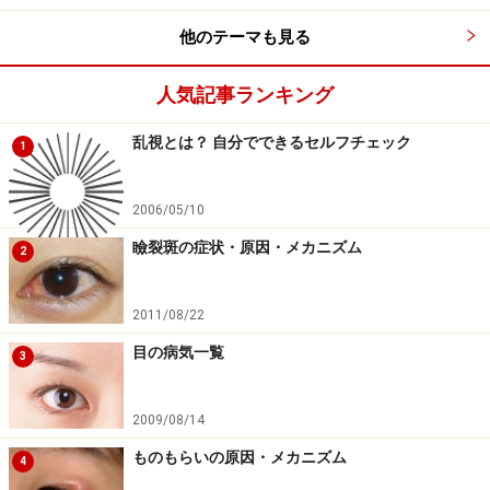
他のテーマも見る
みなさんは2枚の薄い板をくっつけたい場合はどうしま
すか？ まず糊をつけて、2枚の板を接触させるでしょ
人気記事ランキング
う。よりしっかりつけたい場合は、そのあとしばらく上
に重りでも乗せておくでしょう。
乱視とは？ 自分でできるセルフチェック
1
この原理をそのまま応用しているのが、網膜復位術だと
2006/05/10
私は考えています。眼科の教科書にはこのような例えは
瞼裂斑の症状・原因・メカニズム
2
あまり載っていませんが、元来機械工学系の私としては
これで間違いないと思っています。網膜復位術には方法
2011/08/22
が大きく違う2つの方法があります。以下でわかりやす
目の病気一覧
く説明しましょう。
3
2009/08/14
強膜バックリングによる網膜復位術
ものもらいの原因・メカニズム
4