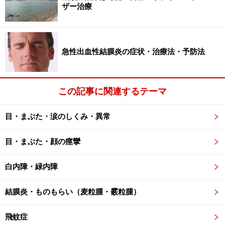
ザー治療
というわけで、当然同時期に他の部分に網膜裂孔ができ
る可能性があります。また、網膜円孔の場合も円孔がで
きるぐらい網膜が弱くなっているというわけなので、他
の部分に同時期に円孔ができることもあるでしょう。同
急性出血性結膜炎の症状・治療法・予防法
時期に偶然できた他の穴を先生や患者さんがレーザーで
できてしまったと錯覚しているケースも多いのではない
この記事に関連するテーマ
かと思いますよ。」
「ということは、メリットがデメリットを上回るという
目・まぶた・涙のしくみ・異常
わけですね。」
「そうですね」
目・まぶた・顔の痙攣
「じゃあ、レーザー治療でお願いします」
白内障・緑内障
大体上記のような会話が交わされます。レーザーも一応
手術法の1つですが、上で書いているレーザーでは止め
結膜炎・ものもらい（麦粒腫・霰粒腫）
きれない、いわゆる本当の「網膜剥離」の場合は「網膜
飛蚊症
復位術」と呼ばれる手術で治療します。