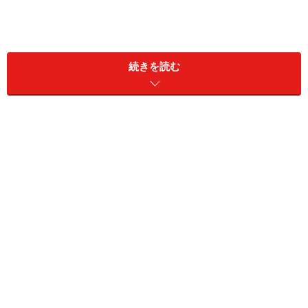
続きを読む
「え、それじゃあ先生、はがれた部分は一生はがれたま
まなんですか？」
「そのとおりです」
「じゃあ、はがれた網膜は死んじゃうんですか？」
「周りが機能しているので死んでいないように見えます
が、機能的には一生まったく使えない状態になっちゃい
ますね」
「そんなん嫌です……」
「だったら入院して、手術で全部くっつけますか？ 大手
術で痛みもあるでしょうし、近視や乱視が進行したり、
網膜の上に変な膜ができて物がゆがんでみえる後遺症が