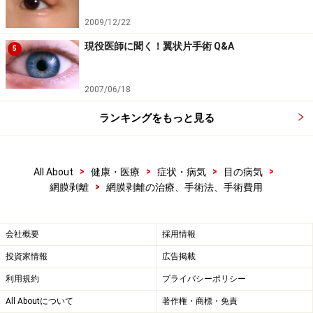
はがれた部分を、眼球の外側からつける方法。「グライ
オ」という先がマイナス90度になる鉛筆のような道具を
2009/12/22
網膜の外側にある強膜に外側から強く押し付け、穴の周
現役医師に聞く！翼状片手術 Q&A
5
りを冷やします。これで人工的な凍傷を起こします。み
なさんも氷が手にくっついた経験されたことがあるでし
2007/06/18
ょう。体は冷やすと癒着を起こすので、この働きに糊の
ランキングをもっと見る
役目をさせます。
次に、網膜と網膜色素上皮層を物理的に接触させないと
>
>
>
>
All About
健康・医療
症状・病気
目の病気
いけないので、強膜に外側から「バックル」という厚み
>
網膜剥離
網膜剥離の治療、手術法、手術費用
のあるバンドを強く縫い付け、穴の下の強膜をへこませ
ます。これで網膜色素上皮層側から網膜と網膜色素上皮
会社概要
採用情報
層を接触させるわけです。このバックルには、穴の近辺
に残っているかもしれない硝子体牽引をやわらげる効果
投資家情報
広告掲載
もあります。この時網膜下の水があまりに多いと接触し
利用規約
プライバシーポリシー
ないので、強膜に外側から小さな穴をあけて水を抜くこ
All Aboutについて
著作権・商標・免責