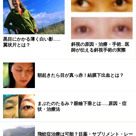
「もしレーザーの範囲を超えて剥離が拡がったら、どう
するのですか？」
「その時は、レーザーでは止めきれないことがはっきり
したわけですから、手術しないとしょうがないですね」
黒目にかかる薄く白い影……
「先生、レーザーで大丈夫か最初から手術が必要かはど
斜視の原因・治療・手術…医
翼状片とは？
うやって決めているのですか？」
師が伝える斜視手術の実際
「これは経験と勘です。はがれた網膜が眼の動きでひら
ひらと揺れているような場合は、その揺れる力で網膜が
強くはがされるのでレーザーではだめですね。そうでな
朝起きたら目が真っ赤！結膜下出血とは？
い場合は、はがれている範囲、はがれている長さなどを
見て勘で判断しています」
「先生、レーザーを打ったら新たに網膜裂孔ができちゃ
まぶたのたるみ？眼瞼下垂とは……原因・症
うことがあると聞いたのですが……」
状・治療法
「自分は今まで多数の患者さんを治療していますが、幸
いそんな経験はないですよ。網膜裂孔ができたというこ
とは硝子体による網膜の牽引が広い範囲で起こっている
飛蚊症治療は可能？目薬・サプリメント・レー