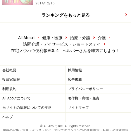
2014/12/15
ランキングをもっと見る
次ページは関連書籍、サイトのご紹介です。
※記事内容は執筆時点のものです。最新の内容をご確認くださ
>
>
>
>
All About
健康・医療
治療・介護
介護
い。
>
訪問介護・デイサービス・ショートステイ
※当サイトにおける医師・医療従事者等による情報の提供は、診
在宅ノウハウ便利帳VOL.4 ヘルパーさんを味方にしよう！
断・治療行為ではありません。診断・治療を必要とする方は、適
切な医療機関での受診をおすすめいたします。記事内容は執筆者
個人の見解によるものであり、全ての方への有効性を保証するも
のではありません。当サイトで提供する情報に基づいて被ったい
会社概要
採用情報
かなる損害についても、当社、各ガイド、その他当社と契約した
情報提供者は一切の責任を負いかねます。
投資家情報
広告掲載
免責事項
利用規約
プライバシーポリシー
All Aboutについて
著作権・商標・免責
次のページへ
1
/
2
当サイトの情報についての注意
サイトマップ
ヘルプ
© All About, Inc. All rights reserved.
掲載の記事・写真・イラストなど、すべてのコンテンツの無断複写・転載・公衆送信等