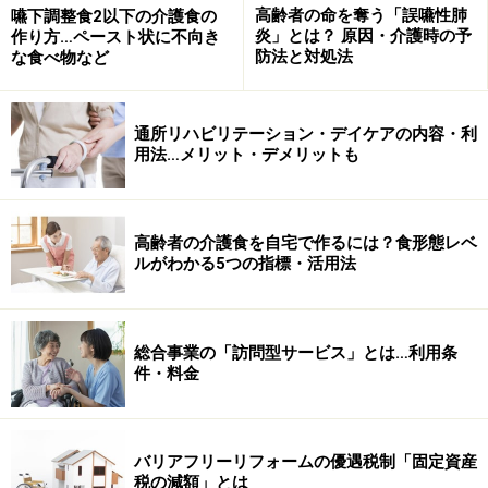
高齢者の命を奪う「誤嚥性肺
嚥下調整食2以下の介護食の
本人の好みなどは、事前になるべく具体的に教えておく
炎」とは？ 原因・介護時の予
作り方…ペースト状に不向き
ようにしましょう。ただ、ホームヘルパーさんは料理の
防法と対処法
な食べ物など
プロフェショナルというわけではありません。上手下手
は個人差があるので、ある程度は我慢を。
通所リハビリテーション・デイケアの内容・利
用法…メリット・デメリットも
物品の購入を勧誘された
「いいベッドがあるんですけど、買いませんか」などと
高齢者の介護食を自宅で作るには？食形態レベ
ルがわかる5つの指標・活用法
勧誘してきたら、事業所そのものがアヤシイ可能性も。
はっきりお断りしてもしつこいようなら、厳重に抗議
を。場合によっては地域の保健福祉課などに申し入れた
総合事業の「訪問型サービス」とは…利用条
ほうがよいかも。
件・料金
いくら改善を申し入れても効き目なし
バリアフリーリフォームの優遇税制「固定資産
事業所にいくらお願いしても、いっこうに改善されず、
税の減額」とは