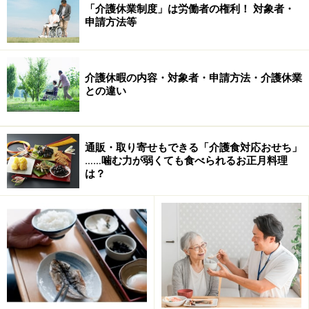
「介護休業制度」は労働者の権利！ 対象者・
申請方法等
不手際から怪我をした
「抱き起こしたときに倒れて、骨にヒビがはいった！」
介護休暇の内容・対象者・申請方法・介護休業
なんていう場合は、事業所へ連絡を。事業所に医療費を
との違い
負担してもらうことも可能です。大抵は損害保険に加入
しており、対処してくれるはず。
通販・取り寄せもできる「介護食対応おせち」
……噛む力が弱くても食べられるお正月料理
は？
突然、交通費を請求されたが
契約内容をもう一度、よく読み直してみましょう。交通
費に関する記載がなければ、はっきり断って。契約して
いない費用を負担する必要はありません。
食事がおいしくない