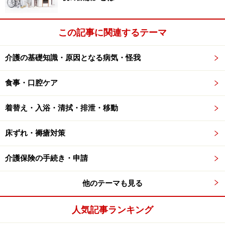
ケアマネージャーも聞き入れてくれない場合は、地域の
保健福祉課などに相談を。ケアマネージャーや事業所の
この記事に関連するテーマ
交代を要請しましょう。
介護の基礎知識・原因となる病気・怪我
食事・口腔ケア
着替え・入浴・清拭・排泄・移動
ONE POINT
ホームヘルパーさんにもこんな悩みが・・・
床ずれ・褥瘡対策
一方で、ホームヘルパーさんの苦労もそうとうなもの。
介護保険の手続き・申請
ちょっと古いデータですが、厚生労働省が実施した「介
護労働実態調査」（2001年7月）が、その不安定な雇用
他のテーマも見る
環境を浮き彫りにしています。
まず、賃金ですが、短時間労働者の平均月収はは8万
人気記事ランキング
9920円、非常勤労働者が8万629円、登録ヘルパーは6万