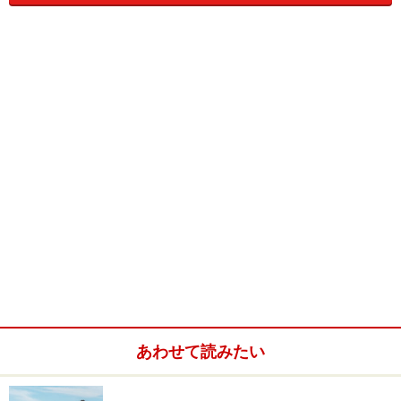
みましょう。
相性が合わない
簡単に判断してしまうのは考えものですが、しばらくお
付き合いしてみて、「どうもウマが合わない」と思った
ら、事業所に連絡して交替してもらいましょう。その場
合は、理由を明確に伝え、どんなタイプの人を望んでい
るのかを話して。
しょっちゅう担当が替わる
交替のたびにやり方を呑み込んでもらうのは大変。第
一、お年よりも不安ですよね。事業所へ苦情を申し立
あわせて読みたい
て、改善されない場合は、事業所そのものを変える必要
アリ。