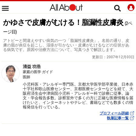
かゆさで皮膚がむける！脂漏性皮膚炎
(2ペ
ージ目)
アトピーと間違えやすい病気の一つ「脂漏性皮膚炎」。名前の通り、皮
膚の脂が炎症を起こし、湿疹が引かない・皮膚がむけるなどの症状があ
る病気です。原因や治療方法について、写真つきで解説します。
更新日：
2007年12月03日
清益 功浩
家庭の医学 ガイド
医師
小児科医・アレルギー専門医。京都大学医学部卒業後、日本赤
十字社和歌山医療センター、京都医療センターなどを経て、大
阪府済生会中津病院小児科・アレルギー科で診療に従事。論
文・学会報告多数。診察室外で多くの方に正確な医療情報を届
けたいと、インターネットやテレビ、書籍などでも数多くの情
報発信を行っている。
プロフィール詳細
執筆記事一覧