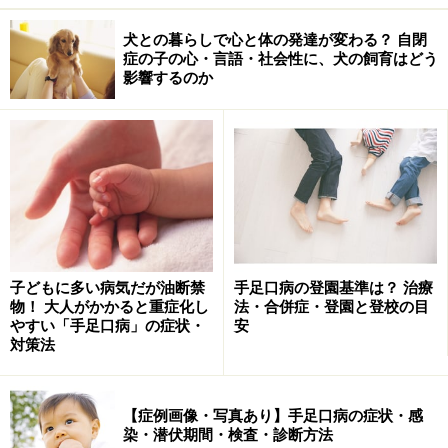
犬との暮らしで心と体の発達が変わる？ 自閉
症の子の心・言語・社会性に、犬の飼育はどう
影響するのか
子どもに多い病気だが油断禁
手足口病の登園基準は？ 治療
物！ 大人がかかると重症化し
法・合併症・登園と登校の目
やすい「手足口病」の症状・
安
対策法
【症例画像・写真あり】手足口病の症状・感
染・潜伏期間・検査・診断方法