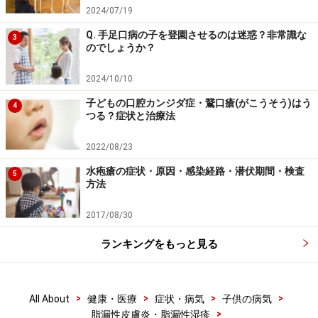
2024/07/19
Q. 手足口病の子を登園させるのは迷惑？非常識な
3
のでしょうか？
2024/10/10
子どもの口腔カンジダ症・鵞口瘡(がこうそう)はう
4
つる？症状と治療法
2022/08/23
水疱瘡の症状・原因・感染経路・潜伏期間・検査
5
方法
2017/08/30
ランキングをもっと見る
>
>
>
>
All About
健康・医療
症状・病気
子供の病気
>
脂漏性皮膚炎・脂漏性湿疹