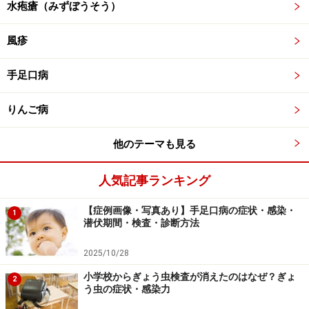
水疱瘡（みずぼうそう）
風疹
手足口病
りんご病
他のテーマも見る
人気記事ランキング
【症例画像・写真あり】手足口病の症状・感染・
1
潜伏期間・検査・診断方法
2025/10/28
小学校からぎょう虫検査が消えたのはなぜ？ぎょ
2
う虫の症状・感染力