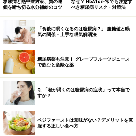
糖尿病と熱中症対策、負の連
なぜ？ HbA1c正常でも注意す
鎖を断ち切る水分補給のコツ
べき糖尿病リスク・対策法
「食後に眠くなるのは糖尿病？」 血糖値と眠
気の関係・上手な眠気解消法
糖尿病薬も注意！ グレープフルーツジュース
で飲むと危険な薬
Q. 「喉が渇くのは糖尿病の症状」って本当で
すか？
ベジファーストは意味がない？デメリットを克
服する正しい食べ方