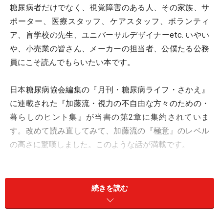
糖尿病者だけでなく、視覚障害のある人、その家族、サ
ポーター、医療スタッフ、ケアスタッフ、ボランティ
ア、盲学校の先生、ユニバーサルデザイナーetc. いやい
や、小売業の皆さん、メーカーの担当者、公僕たる公務
員にこそ読んでもらいたい本です。
日本糖尿病協会編集の『月刊・糖尿病ライフ・さかえ』
に連載された『加藤流・視力の不自由な方々のための・
暮らしのヒント集』が当書の第2章に集約されていま
す。改めて読み直してみて、加藤流の『極意』のレベル
の高さに驚嘆しました。このような話が満載です。
※記事内容は執筆時点のものです。最新の内容をご確認くださ
い。
※当サイトにおける医師・医療従事者等による情報の提供は、診
続きを読む
断・治療行為ではありません。診断・治療を必要とする方は、適
切な医療機関での受診をおすすめいたします。記事内容は執筆者
個人の見解によるものであり、全ての方への有効性を保証するも
のではありません。当サイトで提供する情報に基づいて被ったい