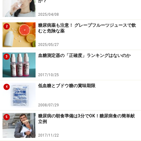
か？
2025/04/08
糖尿病薬も注意！ グレープフルーツジュースで飲
2
むと危険な薬
2025/05/27
血糖測定器の「正確度」ランキングはないのか
3
2017/10/25
低血糖とブドウ糖の賞味期限
4
2008/07/29
糖尿病の朝食準備は3分でOK！糖尿病食の簡単献
5
立例
2017/11/22