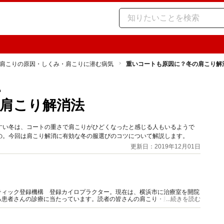
肩こりの原因・しくみ・肩こりに潜む病気
重いコートも原因に？冬の肩こり解
気
肩こり解消法
すい冬は、コートの重さで肩こりがひどくなったと感じる人もいるようで
の。今回は肩こり解消に有効な冬の服選びのコツについて解説します。
更新日：2019年12月01日
ティック登録機構 登録カイロプラクター。現在は、横浜市に治療室を開院
る患者さんの診療に当たっています。読者の皆さんの肩こり・腰痛の緩和や
...続きを読む
ます。