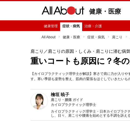
健康・医療
健康管理
症状・病気
治療・介護
All About
健康・医療
症状・病気
肩こり
肩こり
／肩こりの原因・しくみ・肩こりに潜む病
重いコートも原因に？冬の
【カイロプラクティック理学士が解説】寒さで肩に力が入りや
す。寒い季節も姿勢を整え、筋肉の緊張をほぐしていきたいも
檜垣 暁子
肩こり・腰痛 ガイド
カイロプラクティック理学士
カイロプラクティック理学士・日本カイロプラク
し、日々、肩こりや腰痛を始めとする不調を訴え
予防に役立つよう、詳しい情報をお伝えしていき