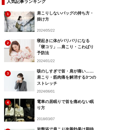
人気記事ランキング
肩こりしないバッグの持ち方・
1
掛け方
2024/05/22
寝起きに体がバリバリになる
2
「寝コリ」…肩こり・こわばり
予防法
2024/01/22
咳のしすぎで首・肩が痛い……
3
肩こり・筋肉痛を解消する3つの
ストレッチ
2024/06/01
電車の居眠りで首を痛めない眠
4
り方
2018/03/07
岩盤浴で肩こり改善効果は期待